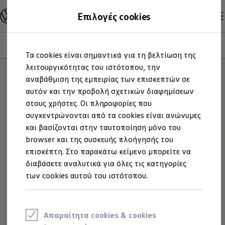
Ανακαλύψτε τα Μοντέλα
Επιλογές cookies
Διαμορφώστε το Volkswagen σας
Επαγγελματικά Οχήματα Volkswagen
Ηλεκτρικά μοντέλα
Μοντέλα
Έκδοση
Κινητήρας
Εξωτερικό
Εσωτερικό
Ζά
Μετάβαση
Μετάβαση
eHybrid μοντέλα
Τα cookies είναι σημαντικά για τη βελτίωση της
στο
στο
Ηλεκτρικά & eHybrid μοντέλα
περιεχόμενο
footer
λειτουργικότητας του ιστότοπου, την
Ηλεκτρικά μοντέλα
ID.3 Neo
αναβάθμιση της εμπειρίας των επισκεπτών σε
32
μοντέλα
Νέο ID. Polo
αυτόν και την προβολή σχετικών διαφημίσεων
ID.4
στους χρήστες. Οι πληροφορίες που
ID.4 GTX
ID.5
συγκεντρώνονται από τα cookies είναι ανώνυμες
ID.5 GTX
SUV
Ηλεκτρικό
Βενζίνη
Υβριδικό
Αυτόματο
και βασίζονται στην ταυτοποίηση μόνο του
ID.7
browser και της συσκευής πλοήγησής του
ID.7 GTX
ID. Buzz
επισκέπτη. Στο παρακάτω κείμενο μπορείτε να
Νέο
ID. Buzz Cargo
διαβάσετε αναλυτικά για όλες τις κατηγορίες
ID. CROSS
των cookies αυτού του ιστότοπου.
eHybrid μοντέλα
Νέο Golf ehybrid
Golf GTE
Νέο Tiguan ehybrid
Νέο Tayron ehybrid
Απαραίτητα cookies & cookies
e-Tools για ηλεκτρικά αυτοκίνητα