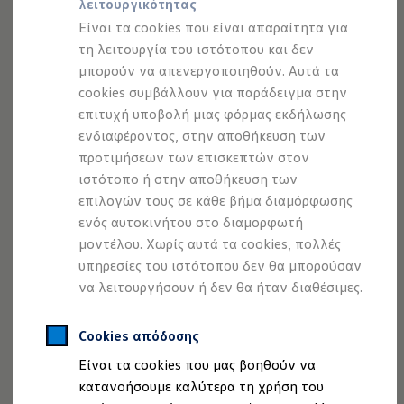
λειτουργικότητας
Προσομοιωτής αυτονομίας
Προσομοιωτής χρόνου φόρτισης
Είναι τα cookies που είναι απαραίτητα για
Προσομοιωτής κόστους φόρτισης
τη λειτουργία του ιστότοπου και δεν
ID. Ενημερώσεις λογισμικού
μπορούν να απενεργοποιηθούν. Αυτά τα
We Charge - Υπηρεσία Φόρτισης
Εύρεση δημόσιων σημείων φόρτισης
cookies συμβάλλουν για παράδειγμα στην
ID.3 Neo
ID. Charger
επιτυχή υποβολή μιας φόρμας εκδήλωσης
36.990,00 € συμπ. ΦΠΑ
Ενημέρωση ID.
ενδιαφέροντος, στην αποθήκευση των
Πλατφόρμα MEB
Μύθοι & Αλήθειες για την ηλεκτροκίνηση
προτιμήσεων των επισκεπτών στον
Πού μπορώ να φορτίσω;
ιστότοπο ή στην αποθήκευση των
Πόσο μακριά μπορώ να φτάσω;
επιλογών τους σε κάθε βήμα διαμόρφωσης
Πώς μπορώ να πληρώσω;
Πώς μπορώ να φορτίσω;
ενός αυτοκινήτου στο διαμορφωτή
Η αντλία θερμότητας στα ID.
μοντέλου. Χωρίς αυτά τα cookies, πολλές
Η λειτουργία ανάκτησης ενέργειας κατά την π
υπηρεσίες του ιστότοπου δεν θα μπορούσαν
Το σύστημα πέδησης στα ID.
Διαθέσιμα νέα και μεταχειρισμένα αυτοκίνητα
να λειτουργήσουν ή δεν θα ήταν διαθέσιμες.
Διαθέσιμα νέα αυτοκίνητα
Διαθέσιμα μεταχειρισμένα αυτοκίνητα
Χρηματοδότηση και Leasing
Cookies απόδοσης
Volkswagen Easy Living
Είναι τα cookies που μας βοηθούν να
Χρηματοδότηση Auto Credit
ID.4
Χρηματοδότηση Classic Credit
κατανοήσουμε καλύτερα τη χρήση του
Καινοτόμες Τεχνολογίες
46.690,00 € συμπ. ΦΠΑ