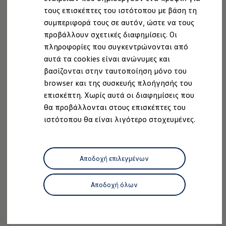
Ανακύκλωση & Επιστροφή
τους επισκέπτες του ιστότοπου με βάση τη
Ανακλήσεις ασφαλείας και Τεχνικά μέτρα
συμπεριφορά τους σε αυτόν, ώστε να τους
Προειδοποιητικές και ενδεικτικές λυχνίες
Eνημερώσεις λογισμικού
προβάλλουν σχετικές διαφημίσεις. Οι
Digital Manual - Ψηφιακό εγχειρίδιο
πληροφορίες που συγκεντρώνονται από
XTL diesel fuel
Από 24.990€ συμπ. ΦΠΑ
αυτά τα cookies είναι ανώνυμες και
Υπηρεσίες Volkswagen
Ανακαλύψτε το ID. Polo
Υπηρεσίες Volkswagen Click@Service
βασίζονται στην ταυτοποίηση μόνο του
Pick Up & Delivery
browser και της συσκευής πλοήγησής του
Φροντίδα Clean Plus
επισκέπτη. Χωρίς αυτά οι διαφημίσεις που
Επαγγελματικά Οχήματα Volkswagen
Συντήρηση & Επισκευή Επαγγελματικών Οχη
θα προβάλλονται στους επισκέπτες του
Σημαντικές πληροφορίες
ιστότοπου θα είναι λιγότερο στοχευμένες.
Εγγύηση Επαγγελματικών Volkswagen
Εγγύηση Volkswagen
Volkswagen JOY
Εξουσιοδοτημένο Δίκτυο Volkswagen
Αποδοχή επιλεγμένων
Αστυπάλαια: Κίνητρα Επιδότησης
Volkswagen Bulli - 75 Χρόνια Κληρονομιάς
Bulli magazine
Αποδοχή όλων
Stories
VW Bus History
ID.5