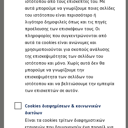
ιστότοπου από τους επισκέπτες του. Με
Ιδιοκτήτες και υπηρεσίες After Sales
αυτά μπορούμε να γνωρίζουμε ποιες σελίδες
myVolkswagen
Service και γνήσια ανταλλακτικά
του ιστότοπου είναι περισσότερο ή
Νέο ID. Polo. Σύγχρονο, άνετo
Επιθεώρηση & ΚΤΕΟ
λιγότερο δημοφιλείς όπως και τις πηγές
Επισκευές & έλεγχοι
και 100% ηλεκτρικό
προέλευσης των επισκέψεων τους. Οι
Λιπαντικά κινητήρα και υγρά
Τροχοί και ελαστικά
πληροφορίες που συγκεντρώνονται από
Οδική Βοήθεια
αυτά τα cookies είναι ανώνυμες και
Volkswagen Service
χρησιμοποιούνται για σκοπούς ανάλυσης
Ανταλλακτικά Volkswagen
Γνήσια αξεσουάρ Volkswagen
της επισκεψιμότητας των σελίδων του
Γνήσια αξεσουάρ Volkswagen ειδικά για κάθε 
ιστότοπου και μόνο. Χωρίς αυτά δεν θα
Εσωτερική και εξωτερική προστασία
μπορούμε να γνωρίζουμε την
Λύσεις μεταφοράς και αποσκευών
Ψυχαγωγία και ηλεκτρονικές συσκευές
επισκεψιμότητα των σελίδων του
Εξατομίκευση
ιστότοπου και να βελτιώσουμε την εμπειρία
Επιτοίχιος σταθμός φόρτισης και καλώδια φό
των επισκεπτών σε αυτόν.
Συλλογές Lifestyle
Digital Extras
Υπηρεσίες για το μοντέλο σας
Cookies διαφημίσεων & κοινωνικών
Εφαρμογές Volkswagen, σύνδεση και ψηφιακό
Σύνδεση κινητού τηλεφώνου και οχήματος
δικτύων
Ενημερώσεις για λογισμικό, χάρτες και ραδι
Είναι τα cookies τρίτων διαφημιστικών
We Charge - Υπηρεσία Φόρτισης
Πληροφορίες Πελάτη
εταιρειών που δημιουργούν ένα προφίλ για