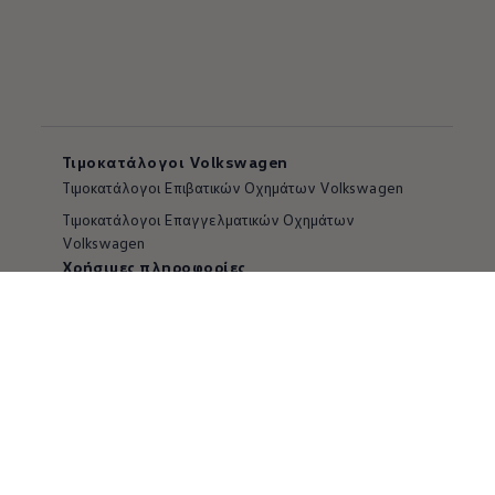
Τιμοκατάλογοι Volkswagen
Tιμοκατάλογοι Επιβατικών Οχημάτων Volkswagen
Tιμοκατάλογοι Επαγγελματικών Οχημάτων
Volkswagen
Χρήσιμες πληροφορίες
Χρήσιμες πληροφορίες Volkswagen
Επικοινωνήστε μαζί μας
Volkswagen News
Η εταιρεία
Erwin - Πληροφορίες για Ανεξάρτητα Συνεργεία
Erwin - Ένταξη στο Δίκτυο Εξουσιοδοτημένων
Συνεργατών Service