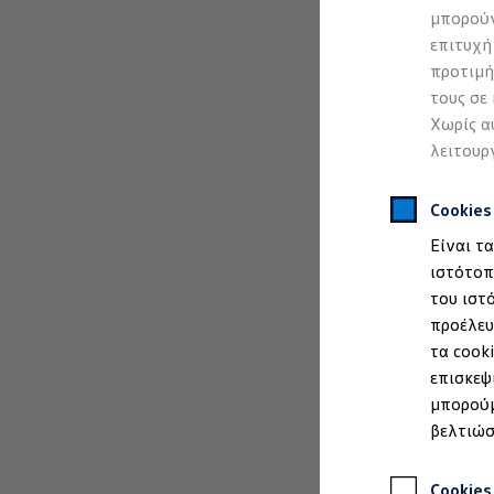
Προσομοιωτής αυτονομίας
μπορούν
Προσομοιωτής χρόνου φόρτισης
επιτυχή
Προσομοιωτής κόστους φόρτισης
ID. Ενημερώσεις λογισμικού
προτιμή
We Charge - Υπηρεσία Φόρτισης
τους σε
Εύρεση δημόσιων σημείων φόρτισης
Χωρίς α
ID. Charger
Ενημέρωση ID.
λειτουρ
Πλατφόρμα MEB
Μύθοι & Αλήθειες για την ηλεκτροκίνηση
Πού μπορώ να φορτίσω;
Cookie
Πόσο μακριά μπορώ να φτάσω;
Είναι τ
Πώς μπορώ να πληρώσω;
Πώς μπορώ να φορτίσω;
ιστότοπ
Η αντλία θερμότητας στα ID.
του ιστ
Η λειτουργία ανάκτησης ενέργειας κατά την π
προέλευ
Το σύστημα πέδησης στα ID.
Διαθέσιμα νέα και μεταχειρισμένα αυτοκίνητα
τα cook
Διαθέσιμα νέα αυτοκίνητα
επισκεψ
Διαθέσιμα μεταχειρισμένα αυτοκίνητα
μπορούμ
Χρηματοδότηση και Leasing
Volkswagen Easy Living
βελτιώσ
Χρηματοδότηση Auto Credit
Χρηματοδότηση Classic Credit
Καινοτόμες Τεχνολογίες
Cookies