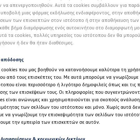
 να απενεργοποιηθούν. Αυτά τα cookies συμβάλλουν για παρά
 υποβολή μιας φόρμας εκδήλωσης ενδιαφέροντος, στην αποθή
σεων των επισκεπτών στον ιστότοπο ή στην αποθήκευση των
 κάθε βήμα διαμόρφωσης ενός αυτοκινήτου στο διαμορφωτή μο
υτά τα cookies, πολλές υπηρεσίες του ιστότοπου δεν θα μπορο
γήσουν ή δεν θα ήταν διαθέσιμες.
s απόδοσης
α cookies που μας βοηθούν να κατανοήσουμε καλύτερα τη χρήσ
ου από τους επισκέπτες του. Με αυτά μπορούμε να γνωρίζουμε 
ότοπου είναι περισσότερο ή λιγότερο δημοφιλείς όπως και τις 
έδηση στα ID.
σης των επισκέψεων τους. Οι πληροφορίες που συγκεντρώνοντ
ies είναι ανώνυμες και χρησιμοποιούνται για σκοπούς ανάλυση
ιμότητας των σελίδων του ιστότοπου και μόνο. Χωρίς αυτά δεν
ε να γνωρίζουμε την επισκεψιμότητα των σελίδων του ιστότο
ουμε την εμπειρία των επισκεπτών σε αυτόν.
 διαφημίσεων & κοινωνικών δικτύων