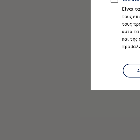
Ιδιοκτήτες και υπηρεσίες After Sales
Είναι τ
myVolkswagen
Service και γνήσια ανταλλακτικά
τους επ
Επιθεώρηση & ΚΤΕΟ
τους πρ
Επισκευές & έλεγχοι
αυτά τα
Λιπαντικά κινητήρα και υγρά
Τροχοί και ελαστικά
και της
Οδική Βοήθεια
προβάλλ
Volkswagen Service
Ανταλλακτικά Volkswagen
Γνήσια αξεσουάρ Volkswagen
Γνήσια αξεσουάρ Volkswagen ειδικά για κάθε 
Εσωτερική και εξωτερική προστασία
Α
Λύσεις μεταφοράς και αποσκευών
Ψυχαγωγία και ηλεκτρονικές συσκευές
Εξατομίκευση
Επιτοίχιος σταθμός φόρτισης και καλώδια φό
Digital Extras
Υπηρεσίες για το μοντέλο σας
Εφαρμογές Volkswagen, σύνδεση και ψηφιακό
Σύνδεση κινητού τηλεφώνου και οχήματος
Ενημερώσεις για λογισμικό, χάρτες και ραδι
We Charge - Υπηρεσία Φόρτισης
Πληροφορίες Πελάτη
Ανακύκλωση & Επιστροφή