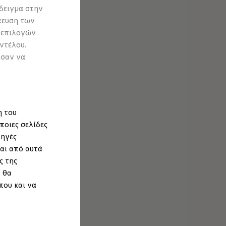
δειγμα στην
κευση των
 επιλογών
ντέλου.
ύσαν να
η του
ποιες σελίδες
πηγές
αι από αυτά
ς της
 θα
που και να