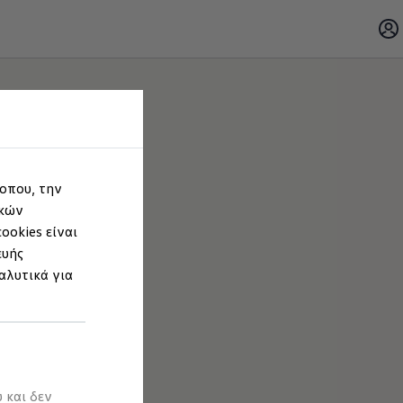
τοπου, την
ικών
ookies είναι
ευής
αλυτικά για
 και δεν