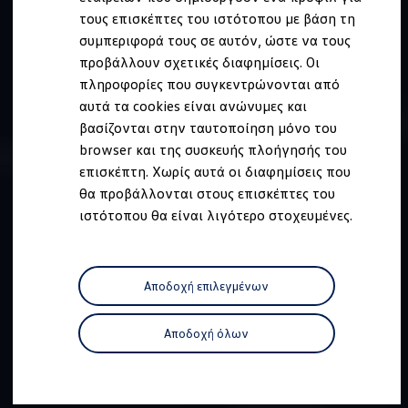
Ανακύκλωση & Επιστροφή
τους επισκέπτες του ιστότοπου με βάση τη
Ανακλήσεις ασφαλείας και Τεχνικά μέτρα
συμπεριφορά τους σε αυτόν, ώστε να τους
Προειδοποιητικές και ενδεικτικές λυχνίες
Eνημερώσεις λογισμικού
προβάλλουν σχετικές διαφημίσεις. Οι
Digital Manual - Ψηφιακό εγχειρίδιο
πληροφορίες που συγκεντρώνονται από
XTL diesel fuel
αυτά τα cookies είναι ανώνυμες και
Υπηρεσίες Volkswagen
Υπηρεσίες Volkswagen Click@Service
βασίζονται στην ταυτοποίηση μόνο του
Pick Up & Delivery
browser και της συσκευής πλοήγησής του
Φροντίδα Clean Plus
επισκέπτη. Χωρίς αυτά οι διαφημίσεις που
Επαγγελματικά Οχήματα Volkswagen
Συντήρηση & Επισκευή Επαγγελματικών Οχη
θα προβάλλονται στους επισκέπτες του
Σημαντικές πληροφορίες
ιστότοπου θα είναι λιγότερο στοχευμένες.
Εγγύηση Επαγγελματικών Volkswagen
Εγγύηση Volkswagen
Volkswagen JOY
Εξουσιοδοτημένο Δίκτυο Volkswagen
Αποδοχή επιλεγμένων
Αστυπάλαια: Κίνητρα Επιδότησης
Volkswagen Bulli - 75 Χρόνια Κληρονομιάς
Bulli magazine
Αποδοχή όλων
Stories
VW Bus History