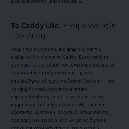
Διαμορφώστε το Caddy eHybrid
Το Caddy Life.
Έτοιμο για κάθε
πρόκληση
Ακόμη πιο σύγχρονο, πιο ψηφιακό και πιο
ευέλικτο. Αυτό είναι το Caddy. Εκτός από τη
χαρισματική σχεδίασή του, εντυπωσιάζει με τα
πολυάριθμα προαιρετικά συστήματα
2
υποβοήθησης οδηγού, το Digital Cockpit
και
το υψηλής ποιότητας Infotainment,
συμπεριλαμβανομένων των mobile online
υπηρεσιών. Το Caddy εξακολουθεί να είναι
αξιόπιστο, άνετο και πρακτικό, όπως πάντα,
που σημαίνει ότι είναι έτοιμο για οτιδήποτε
πρόκειται να συναντήσετε στη συνέχεια.