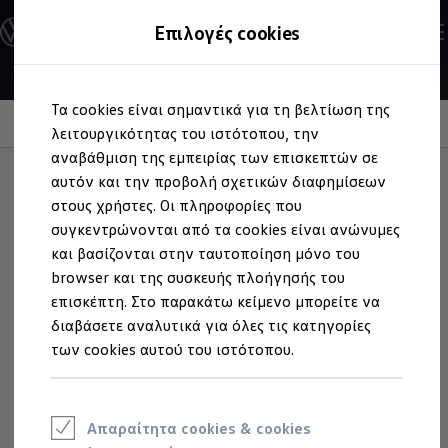
Επαγγελματικά
Ανακαλύψτε τα Μοντέλα
Επιλογές cookies
Οχήματα
Διαμορφώστε το Volkswagen σας
Επαγγελματικά Οχήματα Volkswagen
Ηλεκτρικά μοντέλα
Μετάβαση
Μετάβαση
eHybrid μοντέλα
Τα cookies είναι σημαντικά για τη βελτίωση της
στο
στο
Ηλεκτρικά & eHybrid μοντέλα
Πτυσσόμενα τραπεζάκια
περιεχόμενο
footer
λειτουργικότητας του ιστότοπου, την
Ηλεκτρικά μοντέλα
ID.3 Neo
αναβάθμιση της εμπειρίας των επισκεπτών σε
Νέο ID. Polo
αυτόν και την προβολή σχετικών διαφημίσεων
ID.4
στους χρήστες. Οι πληροφορίες που
ID.4 GTX
Αναδιπλώνεται
ID.5
συγκεντρώνονται από τα cookies είναι ανώνυμες
ID.5 GTX
και βασίζονται στην ταυτοποίηση μόνο του
ID.7
αστραπιαία
browser και της συσκευής πλοήγησής του
ID.7 GTX
ID. Buzz
επισκέπτη. Στο παρακάτω κείμενο μπορείτε να
ID. Buzz Cargo
διαβάσετε αναλυτικά για όλες τις κατηγορίες
ID. CROSS
Πρακτικά σε μακρινά ταξίδια! Tα πτυσσόμενα
των cookies αυτού του ιστότοπου.
eHybrid μοντέλα
1
2
τραπεζάκια
στην πλάτη των μπροστινών
Νέο Golf ehybrid
καθισμάτων, προσφέρουν στους επιβάτες στη δεύτερη
Golf GTE
Νέο Tiguan ehybrid
σειρά μια επιφάνεια που καθαρίζεται εύκολα και μια
Νέο Tayron ehybrid
Απαραίτητα cookies & cookies
ενσωματωμένη ποτηροθήκη.
e-Tools για ηλεκτρικά αυτοκίνητα