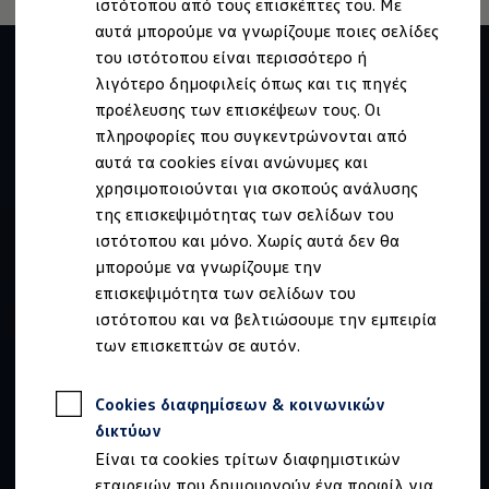
ιστότοπου από τους επισκέπτες του. Με
Ιδιοκτήτες και υπηρεσίες After Sales
αυτά μπορούμε να γνωρίζουμε ποιες σελίδες
myVolkswagen
Service και γνήσια ανταλλακτικά
του ιστότοπου είναι περισσότερο ή
Επιθεώρηση & ΚΤΕΟ
λιγότερο δημοφιλείς όπως και τις πηγές
Επισκευές & έλεγχοι
προέλευσης των επισκέψεων τους. Οι
Λιπαντικά κινητήρα και υγρά
Τροχοί και ελαστικά
πληροφορίες που συγκεντρώνονται από
Οδική Βοήθεια
αυτά τα cookies είναι ανώνυμες και
Volkswagen Service
χρησιμοποιούνται για σκοπούς ανάλυσης
Ανταλλακτικά Volkswagen
Γνήσια αξεσουάρ Volkswagen
της επισκεψιμότητας των σελίδων του
Γνήσια αξεσουάρ Volkswagen ειδικά για κάθε 
ιστότοπου και μόνο. Χωρίς αυτά δεν θα
Εσωτερική και εξωτερική προστασία
μπορούμε να γνωρίζουμε την
Λύσεις μεταφοράς και αποσκευών
Ψυχαγωγία και ηλεκτρονικές συσκευές
επισκεψιμότητα των σελίδων του
Εξατομίκευση
ιστότοπου και να βελτιώσουμε την εμπειρία
Επιτοίχιος σταθμός φόρτισης και καλώδια φό
των επισκεπτών σε αυτόν.
Συλλογές Lifestyle
Digital Extras
Υπηρεσίες για το μοντέλο σας
Cookies διαφημίσεων & κοινωνικών
Εφαρμογές Volkswagen, σύνδεση και ψηφιακό
Σύνδεση κινητού τηλεφώνου και οχήματος
δικτύων
Ενημερώσεις για λογισμικό, χάρτες και ραδι
Είναι τα cookies τρίτων διαφημιστικών
We Charge - Υπηρεσία Φόρτισης
Πληροφορίες Πελάτη
εταιρειών που δημιουργούν ένα προφίλ για