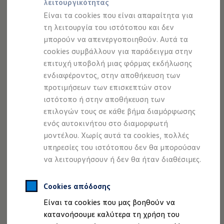
λειτουργικότητας
Προσομοιωτής αυτονομίας
Προσομοιωτής χρόνου φόρτισης
Είναι τα cookies που είναι απαραίτητα για
Προσομοιωτής κόστους φόρτισης
τη λειτουργία του ιστότοπου και δεν
ID. Ενημερώσεις λογισμικού
μπορούν να απενεργοποιηθούν. Αυτά τα
We Charge - Υπηρεσία Φόρτισης
Νομική Σημείωση
Προστασία Δεδομένων
Imprint
Εύρεση δημόσιων σημείων φόρτισης
cookies συμβάλλουν για παράδειγμα στην
Πολιτική cookies
Άδειες Χρήσης Τρίτων
ID. Charger
επιτυχή υποβολή μιας φόρμας εκδήλωσης
Πληροφορίες Ασφαλείας Προϊόντων
Ενημέρωση ID.
ενδιαφέροντος, στην αποθήκευση των
Πλατφόρμα MEB
Volkswagen AG (Στοιχεία έκδοσης και νομικά κείμενα)
Μύθοι & Αλήθειες για την ηλεκτροκίνηση
προτιμήσεων των επισκεπτών στον
Δήλωση Προσβασιμότητας
Πού μπορώ να φορτίσω;
ιστότοπο ή στην αποθήκευση των
Πληροφορίες για την Προσβασιμότητα
EU Data Act
Πόσο μακριά μπορώ να φτάσω;
επιλογών τους σε κάθε βήμα διαμόρφωσης
Πώς μπορώ να πληρώσω;
Ανάκληση Ψηφιακών υπηρεσιών
Πώς μπορώ να φορτίσω;
ενός αυτοκινήτου στο διαμορφωτή
Η αντλία θερμότητας στα ID.
μοντέλου. Χωρίς αυτά τα cookies, πολλές
Η λειτουργία ανάκτησης ενέργειας κατά την π
υπηρεσίες του ιστότοπου δεν θα μπορούσαν
Το σύστημα πέδησης στα ID.
Σημείωση από Volkswagen
Διαθέσιμα νέα και μεταχειρισμένα αυτοκίνητα
να λειτουργήσουν ή δεν θα ήταν διαθέσιμες.
Διαθέσιμα νέα αυτοκίνητα
1.
Βασικός εξοπλισμός στο Caddy Life.
Διαθέσιμα μεταχειρισμένα αυτοκίνητα
Χρηματοδότηση και Leasing
Cookies απόδοσης
2.
Τα πτυσσόμενα τραπεζάκια επιτρέπεται να χρησιμοποιούνται
Volkswagen Easy Living
μόνο όταν το όχημα είναι ακινητοποιημένο.
Είναι τα cookies που μας βοηθούν να
Χρηματοδότηση Auto Credit
Χρηματοδότηση Classic Credit
κατανοήσουμε καλύτερα τη χρήση του
Καινοτόμες Τεχνολογίες