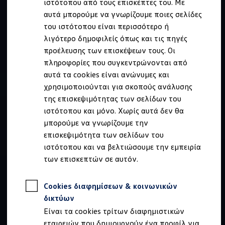
ιστότοπου από τους επισκέπτες του. Με
Ιδιοκτήτες και υπηρεσίες After Sales
αυτά μπορούμε να γνωρίζουμε ποιες σελίδες
myVolkswagen
Service και γνήσια ανταλλακτικά
του ιστότοπου είναι περισσότερο ή
Επιθεώρηση & ΚΤΕΟ
λιγότερο δημοφιλείς όπως και τις πηγές
Επισκευές & έλεγχοι
προέλευσης των επισκέψεων τους. Οι
Λιπαντικά κινητήρα και υγρά
Τροχοί και ελαστικά
πληροφορίες που συγκεντρώνονται από
Οδική Βοήθεια
αυτά τα cookies είναι ανώνυμες και
Volkswagen Service
χρησιμοποιούνται για σκοπούς ανάλυσης
Ανταλλακτικά Volkswagen
Γνήσια αξεσουάρ Volkswagen
της επισκεψιμότητας των σελίδων του
Γνήσια αξεσουάρ Volkswagen ειδικά για κάθε 
ιστότοπου και μόνο. Χωρίς αυτά δεν θα
Εσωτερική και εξωτερική προστασία
μπορούμε να γνωρίζουμε την
Λύσεις μεταφοράς και αποσκευών
Ψυχαγωγία και ηλεκτρονικές συσκευές
επισκεψιμότητα των σελίδων του
Εξατομίκευση
ιστότοπου και να βελτιώσουμε την εμπειρία
Επιτοίχιος σταθμός φόρτισης και καλώδια φό
των επισκεπτών σε αυτόν.
Συλλογές Lifestyle
Digital Extras
Υπηρεσίες για το μοντέλο σας
Cookies διαφημίσεων & κοινωνικών
Εφαρμογές Volkswagen, σύνδεση και ψηφιακό
Σύνδεση κινητού τηλεφώνου και οχήματος
δικτύων
Ενημερώσεις για λογισμικό, χάρτες και ραδι
Είναι τα cookies τρίτων διαφημιστικών
We Charge - Υπηρεσία Φόρτισης
Πληροφορίες Πελάτη
εταιρειών που δημιουργούν ένα προφίλ για