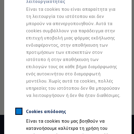
σύστημα SCR εμποδίζει, επίσης, την πέρα του
λειτουργικότητας
Προσομοιωτής αυτονομίας
Προσομοιωτής χρόνου φόρτισης
επιτρεπόμενου εκπομπή αμμωνίας.
Είναι τα cookies που είναι απαραίτητα για
Προσομοιωτής κόστους φόρτισης
τη λειτουργία του ιστότοπου και δεν
ID. Ενημερώσεις λογισμικού
μπορούν να απενεργοποιηθούν. Αυτά τα
We Charge - Υπηρεσία Φόρτισης
Εύρεση δημόσιων σημείων φόρτισης
cookies συμβάλλουν για παράδειγμα στην
ID. Charger
επιτυχή υποβολή μιας φόρμας εκδήλωσης
Νομική Σημείωση
Προστασία Δεδομένων
Imprint
Ενημέρωση ID.
ενδιαφέροντος, στην αποθήκευση των
Πλατφόρμα MEB
Πολιτική cookies
Άδειες Χρήσης Τρίτων
Μύθοι & Αλήθειες για την ηλεκτροκίνηση
προτιμήσεων των επισκεπτών στον
Πληροφορίες Ασφαλείας Προϊόντων
Πού μπορώ να φορτίσω;
ιστότοπο ή στην αποθήκευση των
Volkswagen AG (Στοιχεία έκδοσης και νομικά κείμενα)
Πόσο μακριά μπορώ να φτάσω;
επιλογών τους σε κάθε βήμα διαμόρφωσης
Πώς μπορώ να πληρώσω;
Δήλωση Προσβασιμότητας
Πώς μπορώ να φορτίσω;
ενός αυτοκινήτου στο διαμορφωτή
Πληροφορίες για την Προσβασιμότητα
EU Data Act
Η αντλία θερμότητας στα ID.
μοντέλου. Χωρίς αυτά τα cookies, πολλές
Ανάκληση Ψηφιακών υπηρεσιών
Η λειτουργία ανάκτησης ενέργειας κατά την π
υπηρεσίες του ιστότοπου δεν θα μπορούσαν
Το σύστημα πέδησης στα ID.
Διαθέσιμα νέα και μεταχειρισμένα αυτοκίνητα
να λειτουργήσουν ή δεν θα ήταν διαθέσιμες.
Διαθέσιμα νέα αυτοκίνητα
Διαθέσιμα μεταχειρισμένα αυτοκίνητα
Χρηματοδότηση και Leasing
Cookies απόδοσης
Volkswagen Easy Living
Είναι τα cookies που μας βοηθούν να
Χρηματοδότηση Auto Credit
Χρηματοδότηση Classic Credit
κατανοήσουμε καλύτερα τη χρήση του
Καινοτόμες Τεχνολογίες