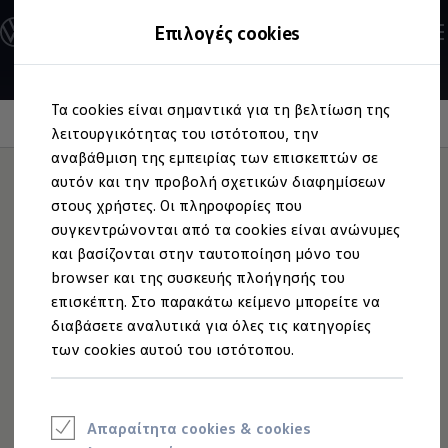
Επαγγελματικά
Ανακαλύψτε τα Μοντέλα
Επιλογές cookies
Οχήματα
Διαμορφώστε το Volkswagen σας
Επαγγελματικά Οχήματα Volkswagen
Ηλεκτρικά μοντέλα
Μετάβαση
Μετάβαση
eHybrid μοντέλα
Τα cookies είναι σημαντικά για τη βελτίωση της
στο
στο
Ηλεκτρικά & eHybrid μοντέλα
Βελτιωμένος έλεγχος εκπομπών
περιεχόμενο
footer
λειτουργικότητας του ιστότοπου, την
Ηλεκτρικά μοντέλα
ID.3 Neo
αναβάθμιση της εμπειρίας των επισκεπτών σε
Νέο ID. Polo
αυτόν και την προβολή σχετικών διαφημίσεων
ID.4
στους χρήστες. Οι πληροφορίες που
ID.4 GTX
Με αποτέλεσμα
διπλής
ID.5
συγκεντρώνονται από τα cookies είναι ανώνυμες
ID.5 GTX
και βασίζονται στην ταυτοποίηση μόνο του
ID.7
δράσης
browser και της συσκευής πλοήγησής του
ID.7 GTX
ID. Buzz
επισκέπτη. Στο παρακάτω κείμενο μπορείτε να
ID. Buzz Cargo
διαβάσετε αναλυτικά για όλες τις κατηγορίες
ID. CROSS
Το twin dosing μειώνει αισθητά τα NO
των κινητήρων
x
των cookies αυτού του ιστότοπου.
eHybrid μοντέλα
TDI σε σύγκριση με το προηγούμενο μοντέλο. Αυτό
Νέο Golf ehybrid
επιτυγχάνεται με τον στοχευμένο διπλό ψεκασμό
Golf GTE
Νέο Tiguan ehybrid
AdBlue© πριν από τους δύο διατεταγμένους σε σειρά
Νέο Tayron ehybrid
καταλύτες SCR. Ένας ειδικός καταλύτης φραγής μετά το
Απαραίτητα cookies & cookies
e-Tools για ηλεκτρικά αυτοκίνητα