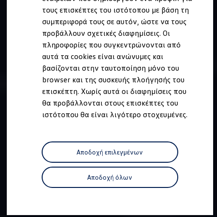
Ανακύκλωση & Επιστροφή
τους επισκέπτες του ιστότοπου με βάση τη
Ανακλήσεις ασφαλείας και Τεχνικά μέτρα
συμπεριφορά τους σε αυτόν, ώστε να τους
Προειδοποιητικές και ενδεικτικές λυχνίες
Eνημερώσεις λογισμικού
προβάλλουν σχετικές διαφημίσεις. Οι
Digital Manual - Ψηφιακό εγχειρίδιο
πληροφορίες που συγκεντρώνονται από
XTL diesel fuel
αυτά τα cookies είναι ανώνυμες και
Υπηρεσίες Volkswagen
Υπηρεσίες Volkswagen Click@Service
βασίζονται στην ταυτοποίηση μόνο του
Pick Up & Delivery
browser και της συσκευής πλοήγησής του
Φροντίδα Clean Plus
επισκέπτη. Χωρίς αυτά οι διαφημίσεις που
Επαγγελματικά Οχήματα Volkswagen
Συντήρηση & Επισκευή Επαγγελματικών Οχη
θα προβάλλονται στους επισκέπτες του
Σημαντικές πληροφορίες
ιστότοπου θα είναι λιγότερο στοχευμένες.
Εγγύηση Επαγγελματικών Volkswagen
Εγγύηση Volkswagen
Volkswagen JOY
Εξουσιοδοτημένο Δίκτυο Volkswagen
Αποδοχή επιλεγμένων
Αστυπάλαια: Κίνητρα Επιδότησης
Volkswagen Bulli - 75 Χρόνια Κληρονομιάς
Bulli magazine
Αποδοχή όλων
Stories
VW Bus History