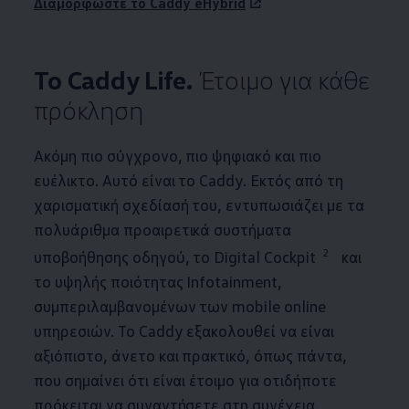
Διαμορφώστε το Caddy eHybrid
Το Caddy Life.
Έτοιμο για κάθε
πρόκληση
Ακόμη πιο σύγχρονο, πιο ψηφιακό και πιο
ευέλικτο. Αυτό είναι το Caddy. Εκτός από τη
χαρισματική σχεδίασή του, εντυπωσιάζει με τα
πολυάριθμα προαιρετικά συστήματα
2
υποβοήθησης οδηγού, το Digital Cockpit
και
το υψηλής ποιότητας Infotainment,
συμπεριλαμβανομένων των mobile online
υπηρεσιών. Το Caddy εξακολουθεί να είναι
αξιόπιστο, άνετο και πρακτικό, όπως πάντα,
που σημαίνει ότι είναι έτοιμο για οτιδήποτε
πρόκειται να συναντήσετε στη συνέχεια.