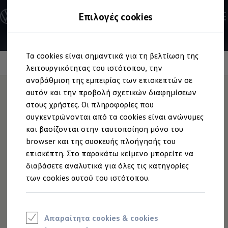
Ανακαλύψτε τα Μοντέλα
Επιλογές cookies
Διαμορφώστε το Volkswagen σας
Επαγγελματικά Οχήματα Volkswagen
Ηλεκτρικά μοντέλα
Μετάβαση
Μετάβαση
eHybrid μοντέλα
Τα cookies είναι σημαντικά για τη βελτίωση της
στο
στο
Ηλεκτρικά & eHybrid μοντέλα
Κλιματισμός
περιεχόμενο
footer
λειτουργικότητας του ιστότοπου, την
Ηλεκτρικά μοντέλα
ID.3 Neo
αναβάθμιση της εμπειρίας των επισκεπτών σε
Νέο ID. Polo
αυτόν και την προβολή σχετικών διαφημίσεων
ID.4
στους χρήστες. Οι πληροφορίες που
ID.4 GTX
Ευχάριστη
ID.5
συγκεντρώνονται από τα cookies είναι ανώνυμες
ID.5 GTX
και βασίζονται στην ταυτοποίηση μόνο του
ID.7
θερμοκρασία για
browser και της συσκευής πλοήγησής του
ID.7 GTX
ID. Buzz
επισκέπτη. Στο παρακάτω κείμενο μπορείτε να
όλους
– για εσάς και
ID. Buzz Cargo
διαβάσετε αναλυτικά για όλες τις κατηγορίες
ID. CROSS
των cookies αυτού του ιστότοπου.
eHybrid μοντέλα
τους επιβάτες σας
Νέο Golf ehybrid
Golf GTE
Νέο Tiguan ehybrid
Νέο Tayron ehybrid
Ασφυκτική ζέστη και λαμπερές καλοκαιρινές μέρες; Αυτό
Απαραίτητα cookies & cookies
e-Tools για ηλεκτρικά αυτοκίνητα