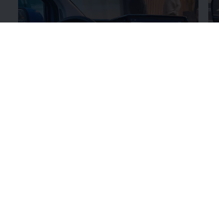
Λεπτομέρειες για το
ψηφιακό Cockpit
Λε