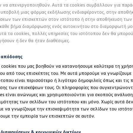
 να απενεργοποιηθούν. Αυτά τα cookies συμβάλλουν για παρά
 υποβολή μιας φόρμας εκδήλωσης ενδιαφέροντος, στην αποθή
σεων των επισκεπτών στον ιστότοπο ή στην αποθήκευση των
 κάθε βήμα διαμόρφωσης ενός αυτοκινήτου στο διαμορφωτή μο
υτά τα cookies, πολλές υπηρεσίες του ιστότοπου δεν θα μπορο
γήσουν ή δεν θα ήταν διαθέσιμες.
s απόδοσης
α cookies που μας βοηθούν να κατανοήσουμε καλύτερα τη χρήσ
ου από τους επισκέπτες του. Με αυτά μπορούμε να γνωρίζουμε 
ότοπου είναι περισσότερο ή λιγότερο δημοφιλείς όπως και τις 
έδηση στα ID.
σης των επισκέψεων τους. Οι πληροφορίες που συγκεντρώνοντ
ies είναι ανώνυμες και χρησιμοποιούνται για σκοπούς ανάλυση
ιμότητας των σελίδων του ιστότοπου και μόνο. Χωρίς αυτά δεν
ε να γνωρίζουμε την επισκεψιμότητα των σελίδων του ιστότο
ουμε την εμπειρία των επισκεπτών σε αυτόν.
 διαφημίσεων & κοινωνικών δικτύων