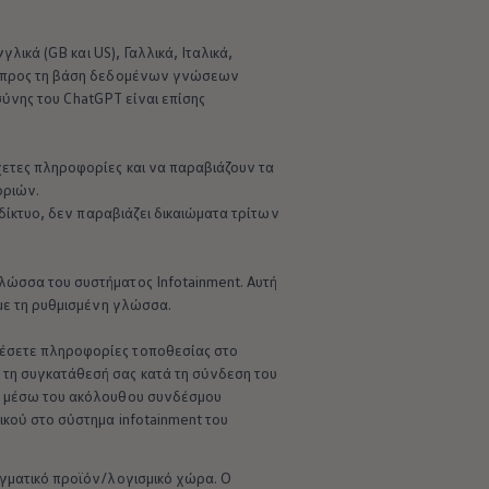
λικά (GB και US), Γαλλικά, Ιταλικά,
ος προς τη βάση δεδομένων γνώσεων
οσύνης του ChatGPT είναι επίσης
χετες πληροφορίες και να παραβιάζουν τα
οριών.
αδίκτυο, δεν παραβιάζει δικαιώματα τρίτων
λώσσα του συστήματος Infotainment. Αυτή
 με τη ρυθμισμένη γλώσσα.
θέσετε πληροφορίες τοποθεσίας στο
 τη συγκατάθεσή σας κατά τη σύνδεση του
ή μέσω του ακόλουθου συνδέσμου
ικού στο σύστημα infotainment του
αγματικό προϊόν/λογισμικό χώρα. Ο