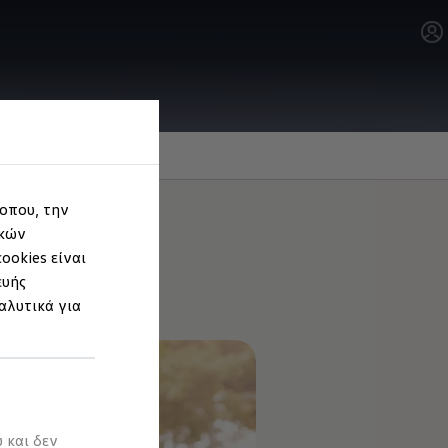
τοπου, την
ικών
ookies είναι
ευής
αλυτικά για
 και δεν