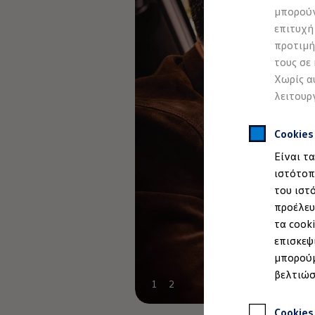
Προσομοιωτής αυτονομίας
μπορούν
Προσομοιωτής χρόνου φόρτισης
επιτυχή
Προσομοιωτής κόστους φόρτισης
ID. Ενημερώσεις λογισμικού
προτιμή
We Charge - Υπηρεσία Φόρτισης
τους σε
Εύρεση δημόσιων σημείων φόρτισης
Χωρίς α
ID. Charger
Ενημέρωση ID.
λειτουρ
Πλατφόρμα MEB
Μύθοι & Αλήθειες για την ηλεκτροκίνηση
Πού μπορώ να φορτίσω;
Cookie
Πόσο μακριά μπορώ να φτάσω;
Είναι τ
Πώς μπορώ να πληρώσω;
Πώς μπορώ να φορτίσω;
ιστότοπ
Η αντλία θερμότητας στα ID.
του ιστ
Η λειτουργία ανάκτησης ενέργειας κατά την π
προέλευ
Το σύστημα πέδησης στα ID.
Διαθέσιμα νέα και μεταχειρισμένα αυτοκίνητα
τα cook
Διαθέσιμα νέα αυτοκίνητα
επισκεψ
Διαθέσιμα μεταχειρισμένα αυτοκίνητα
μπορούμ
Χρηματοδότηση και Leasing
Volkswagen Easy Living
βελτιώσ
Χρηματοδότηση Auto Credit
1
2
Χρηματοδότηση Classic Credit
Καινοτόμες Τεχνολογίες
Cookies