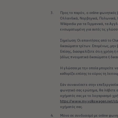
Ανακύκλωση & Επιστροφή
Ανακλήσεις ασφαλείας και Τεχνικά μέτρα
3.
Προς το παρόν, ο online φωνητικός β
Προειδοποιητικές και ενδεικτικές λυχνίες
Eνημερώσεις λογισμικού
Ολλανδικά, Νορβηγικά, Πολωνικά, 
Digital Manual - Ψηφιακό εγχειρίδιο
Wikipedia για τα Γερμανικά, τα Αγγλ
XTL diesel fuel
ενσωματωμένη για αυτές τις γλώσσε
Υπηρεσίες Volkswagen
Υπηρεσίες Volkswagen Click@Service
Σημείωση: Οι απαντήσεις από το Ch
Pick Up & Delivery
δικαιώματα τρίτων. Επομένως, μην 
Φροντίδα Clean Plus
Επαγγελματικά Οχήματα Volkswagen
Επίσης, διασφαλίζετε ότι η χρήση ή
Συντήρηση & Επισκευή Επαγγελματικών Οχη
(ιδίως πνευματικά δικαιώματα ή δι
Σημαντικές πληροφορίες
Εγγύηση Επαγγελματικών Volkswagen
Η γλώσσα με την οποία μπορείτε να
Εγγύηση Volkswagen
καθορίζει επίσης το εύρος τη λειτ
Volkswagen JOY
Εξουσιοδοτημένο Δίκτυο Volkswagen
Αστυπάλαια: Κίνητρα Επιδότησης
Εάν συναινέσετε στην επεξεργασία
Volkswagen Bulli - 75 Χρόνια Κληρονομιάς
φωνητικό σας ερώτημα, θα λάβετε 
Bulli magazine
οχήματός σας με το λογαριασμό χρ
Stories
https://www.myvolkswagen.net/sta
VW Bus History
οχήματός σας.
4.
Μόνο σε συνδυασμό με online φωνητ