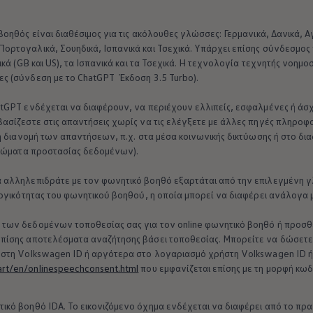
οηθός είναι διαθέσιμος για τις ακόλουθες γλώσσες: Γερμανικά, Δανικά, Αγγ
Πορτογαλικά, Σουηδικά, Ισπανικά και Τσεχικά. Υπάρχει επίσης σύνδεσμ
ικά (GB και US), τα Ισπανικά και τα Τσεχικά. Η τεχνολογία τεχνητής νοημ
ς (σύνδεση με το ChatGPT Έκδοση 3.5 Turbo).
atGPT ενδέχεται να διαφέρουν, να περιέχουν ελλιπείς, εσφαλμένες ή άσ
βασίζεστε στις απαντήσεις χωρίς να τις ελέγξετε με άλλες πηγές πληροφ
 η διανομή των απαντήσεων, π.χ. στα μέσα κοινωνικής δικτύωσης ή στο δι
μάτων Volkswagen
καιώματα προστασίας δεδομένων).
 αλληλεπιδράτε με τον φωνητικό βοηθό εξαρτάται από την επιλεγμένη γ
ουργικότητας του φωνητικού βοηθού, η οποία μπορεί να διαφέρει ανάλογα
 των δεδομένων τοποθεσίας σας για τον online φωνητικό βοηθό ή προσ
επίσης αποτελέσματα αναζήτησης βάσει τοποθεσίας. Μπορείτε να δώσετε
ήστη
Volkswagen
ID ή αργότερα στο λογαριασμό χρήστη
Volkswagen
ID 
rt/en/onlinespeechconsent.html
που εμφανίζεται επίσης με τη μορφή κωδ
ικό βοηθό IDA. Το εικονιζόμενο όχημα ενδέχεται να διαφέρει από το πρ