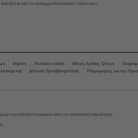
διατίθεται από το σύστημα infotainment «Discover».
νων
Imprint
Πολιτική cookies
Άδειες Χρήσης Τρίτων
Πληροφο
κά κείμενα)
Δήλωση Προσβασιμότητας
Πληροφορίες για την Προ
γα με την έκδοση λογισμικού από την κατάσταση παράδοσης.
d.