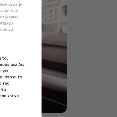
δειγμα στην
κευση των
 επιλογών
ντέλου.
ύσαν να
η του
ποιες σελίδες
πηγές
αι από αυτά
ς της
 θα
που και να