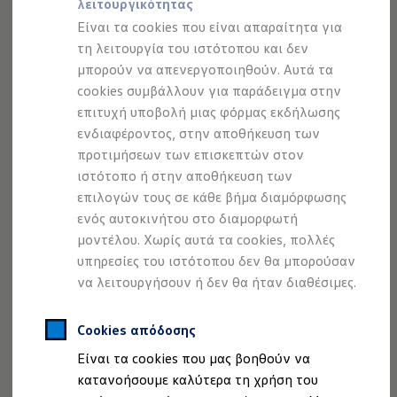
λειτουργικότητας
Προσομοιωτής αυτονομίας
Προσομοιωτής χρόνου φόρτισης
Είναι τα cookies που είναι απαραίτητα για
Προσομοιωτής κόστους φόρτισης
τη λειτουργία του ιστότοπου και δεν
ID. Ενημερώσεις λογισμικού
μπορούν να απενεργοποιηθούν. Αυτά τα
We Charge - Υπηρεσία Φόρτισης
Εύρεση δημόσιων σημείων φόρτισης
cookies συμβάλλουν για παράδειγμα στην
ID. Charger
επιτυχή υποβολή μιας φόρμας εκδήλωσης
Ενημέρωση ID.
ενδιαφέροντος, στην αποθήκευση των
Πλατφόρμα MEB
Μύθοι & Αλήθειες για την ηλεκτροκίνηση
προτιμήσεων των επισκεπτών στον
Πού μπορώ να φορτίσω;
ιστότοπο ή στην αποθήκευση των
Πόσο μακριά μπορώ να φτάσω;
επιλογών τους σε κάθε βήμα διαμόρφωσης
Πώς μπορώ να πληρώσω;
Πώς μπορώ να φορτίσω;
ενός αυτοκινήτου στο διαμορφωτή
Η αντλία θερμότητας στα ID.
μοντέλου. Χωρίς αυτά τα cookies, πολλές
Η λειτουργία ανάκτησης ενέργειας κατά την π
υπηρεσίες του ιστότοπου δεν θα μπορούσαν
Το σύστημα πέδησης στα ID.
Διαθέσιμα νέα και μεταχειρισμένα αυτοκίνητα
να λειτουργήσουν ή δεν θα ήταν διαθέσιμες.
Διαθέσιμα νέα αυτοκίνητα
Διαθέσιμα μεταχειρισμένα αυτοκίνητα
Χρηματοδότηση και Leasing
Cookies απόδοσης
Volkswagen Easy Living
Είναι τα cookies που μας βοηθούν να
Χρηματοδότηση Auto Credit
Χρηματοδότηση Classic Credit
κατανοήσουμε καλύτερα τη χρήση του
Καινοτόμες Τεχνολογίες