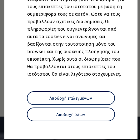
Ανακύκλωση & Επιστροφή
τους επισκέπτες του ιστότοπου με βάση τη
Νομική Σημείωση
Προστασία Δεδομένων
Imprint
Ανακλήσεις ασφαλείας και Τεχνικά μέτρα
συμπεριφορά τους σε αυτόν, ώστε να τους
Πολιτική cookies
Άδειες Χρήσης Τρίτων
Προειδοποιητικές και ενδεικτικές λυχνίες
Eνημερώσεις λογισμικού
προβάλλουν σχετικές διαφημίσεις. Οι
Πληροφορίες Ασφαλείας Προϊόντων
Digital Manual - Ψηφιακό εγχειρίδιο
πληροφορίες που συγκεντρώνονται από
Volkswagen AG (Στοιχεία έκδοσης και νομικά κείμενα)
XTL diesel fuel
αυτά τα cookies είναι ανώνυμες και
Δήλωση Προσβασιμότητας
Υπηρεσίες Volkswagen
Υπηρεσίες Volkswagen Click@Service
βασίζονται στην ταυτοποίηση μόνο του
Πληροφορίες για την Προσβασιμότητα
EU Data Act
Pick Up & Delivery
browser και της συσκευής πλοήγησής του
Ανάκληση Ψηφιακών υπηρεσιών
Φροντίδα Clean Plus
επισκέπτη. Χωρίς αυτά οι διαφημίσεις που
Επαγγελματικά Οχήματα Volkswagen
Συντήρηση & Επισκευή Επαγγελματικών Οχη
θα προβάλλονται στους επισκέπτες του
Σημαντικές πληροφορίες
ιστότοπου θα είναι λιγότερο στοχευμένες.
Σημείωση από Volkswagen
Εγγύηση Επαγγελματικών Volkswagen
Εγγύηση Volkswagen
1.
Η εικόνα μπορεί να διαφέρει ανάλογα με την έκδοση
Volkswagen JOY
λογισμικού από την κατάσταση παράδοσης.
Εξουσιοδοτημένο Δίκτυο Volkswagen
Αποδοχή επιλεγμένων
Αστυπάλαια: Κίνητρα Επιδότησης
Volkswagen Bulli - 75 Χρόνια Κληρονομιάς
Bulli magazine
Αποδοχή όλων
Stories
VW Bus History