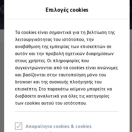
Ανακαλύψτε τα Μοντέλα
Επιλογές cookies
Διαμορφώστε το Volkswagen σας
Επαγγελματικά Οχήματα Volkswagen
Ηλεκτρικά μοντέλα
Μετάβαση
Μετάβαση
eHybrid μοντέλα
Τα cookies είναι σημαντικά για τη βελτίωση της
στο
στο
Ηλεκτρικά & eHybrid μοντέλα
Εσωτερικό
περιεχόμενο
footer
λειτουργικότητας του ιστότοπου, την
Ηλεκτρικά μοντέλα
ID.3 Neo
αναβάθμιση της εμπειρίας των επισκεπτών σε
Νέο ID. Polo
αυτόν και την προβολή σχετικών διαφημίσεων
ID.4
στους χρήστες. Οι πληροφορίες που
ID.4 GTX
Αισθητική υπεροχή
και
ID.5
συγκεντρώνονται από τα cookies είναι ανώνυμες
ID.5 GTX
και βασίζονται στην ταυτοποίηση μόνο του
ID.7
εσωτερικά
browser και της συσκευής πλοήγησής του
ID.7 GTX
ID. Buzz
επισκέπτη. Στο παρακάτω κείμενο μπορείτε να
ID. Buzz Cargo
διαβάσετε αναλυτικά για όλες τις κατηγορίες
ID. CROSS
των cookies αυτού του ιστότοπου.
eHybrid μοντέλα
Νέο Golf ehybrid
Golf GTE
Νέο Tiguan ehybrid
Νέο Tayron ehybrid
Απαραίτητα cookies & cookies
e-Tools για ηλεκτρικά αυτοκίνητα