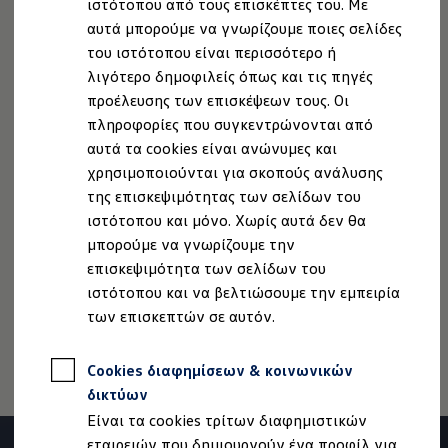
ιστότοπου από τους επισκέπτες του. Με
Ιδιοκτήτες και υπηρεσίες After Sales
αυτά μπορούμε να γνωρίζουμε ποιες σελίδες
myVolkswagen
Service και γνήσια ανταλλακτικά
του ιστότοπου είναι περισσότερο ή
Επιθεώρηση & ΚΤΕΟ
λιγότερο δημοφιλείς όπως και τις πηγές
Επισκευές & έλεγχοι
Νομική Σημείωση
Προστασία Δεδομένων
Imprint
προέλευσης των επισκέψεων τους. Οι
Λιπαντικά κινητήρα και υγρά
Πολιτική cookies
Άδειες Χρήσης Τρίτων
Τροχοί και ελαστικά
πληροφορίες που συγκεντρώνονται από
Πληροφορίες Ασφαλείας Προϊόντων
Οδική Βοήθεια
αυτά τα cookies είναι ανώνυμες και
Volkswagen Service
Volkswagen AG (Στοιχεία έκδοσης και νομικά κείμενα)
χρησιμοποιούνται για σκοπούς ανάλυσης
Ανταλλακτικά Volkswagen
Δήλωση Προσβασιμότητας
Γνήσια αξεσουάρ Volkswagen
της επισκεψιμότητας των σελίδων του
Πληροφορίες για την Προσβασιμότητα
EU Data Act
Γνήσια αξεσουάρ Volkswagen ειδικά για κάθε 
ιστότοπου και μόνο. Χωρίς αυτά δεν θα
Εσωτερική και εξωτερική προστασία
Ανάκληση Ψηφιακών υπηρεσιών
μπορούμε να γνωρίζουμε την
Λύσεις μεταφοράς και αποσκευών
Ψυχαγωγία και ηλεκτρονικές συσκευές
επισκεψιμότητα των σελίδων του
Εξατομίκευση
ιστότοπου και να βελτιώσουμε την εμπειρία
Επιτοίχιος σταθμός φόρτισης και καλώδια φό
Σημείωση από Volkswagen
των επισκεπτών σε αυτόν.
Συλλογές Lifestyle
Digital Extras
1.
Στην εικόνα φαίνεται το Golf eHybrid.
Υπηρεσίες για το μοντέλο σας
Cookies διαφημίσεων & κοινωνικών
Εφαρμογές Volkswagen, σύνδεση και ψηφιακό
Σύνδεση κινητού τηλεφώνου και οχήματος
δικτύων
Ενημερώσεις για λογισμικό, χάρτες και ραδι
Είναι τα cookies τρίτων διαφημιστικών
We Charge - Υπηρεσία Φόρτισης
Πληροφορίες Πελάτη
εταιρειών που δημιουργούν ένα προφίλ για