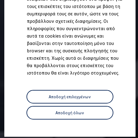
Ανακύκλωση & Επιστροφή
τους επισκέπτες του ιστότοπου με βάση τη
Ανακλήσεις ασφαλείας και Τεχνικά μέτρα
συμπεριφορά τους σε αυτόν, ώστε να τους
Προειδοποιητικές και ενδεικτικές λυχνίες
Eνημερώσεις λογισμικού
προβάλλουν σχετικές διαφημίσεις. Οι
Digital Manual - Ψηφιακό εγχειρίδιο
πληροφορίες που συγκεντρώνονται από
XTL diesel fuel
αυτά τα cookies είναι ανώνυμες και
Υπηρεσίες Volkswagen
Υπηρεσίες Volkswagen Click@Service
βασίζονται στην ταυτοποίηση μόνο του
Pick Up & Delivery
browser και της συσκευής πλοήγησής του
Φροντίδα Clean Plus
επισκέπτη. Χωρίς αυτά οι διαφημίσεις που
Επαγγελματικά Οχήματα Volkswagen
Συντήρηση & Επισκευή Επαγγελματικών Οχη
θα προβάλλονται στους επισκέπτες του
Σημαντικές πληροφορίες
ιστότοπου θα είναι λιγότερο στοχευμένες.
Εγγύηση Επαγγελματικών Volkswagen
Εγγύηση Volkswagen
Volkswagen JOY
Εξουσιοδοτημένο Δίκτυο Volkswagen
Αποδοχή επιλεγμένων
Αστυπάλαια: Κίνητρα Επιδότησης
Volkswagen Bulli - 75 Χρόνια Κληρονομιάς
Bulli magazine
Αποδοχή όλων
Stories
VW Bus History