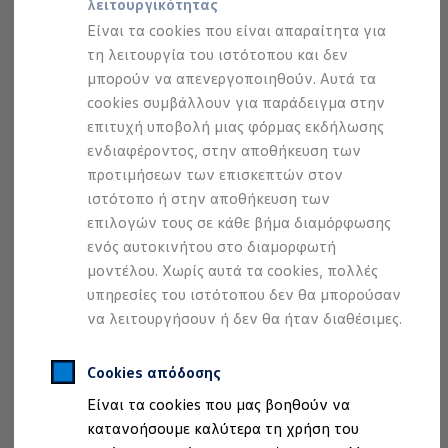
λειτουργικότητας
Προσομοιωτής αυτονομίας
Προσομοιωτής χρόνου φόρτισης
Είναι τα cookies που είναι απαραίτητα για
Προσομοιωτής κόστους φόρτισης
τη λειτουργία του ιστότοπου και δεν
ID. Ενημερώσεις λογισμικού
μπορούν να απενεργοποιηθούν. Αυτά τα
We Charge - Υπηρεσία Φόρτισης
Εύρεση δημόσιων σημείων φόρτισης
cookies συμβάλλουν για παράδειγμα στην
ID. Charger
επιτυχή υποβολή μιας φόρμας εκδήλωσης
1
Ενημέρωση ID.
ενδιαφέροντος, στην αποθήκευση των
Πλατφόρμα MEB
Μύθοι & Αλήθειες για την ηλεκτροκίνηση
προτιμήσεων των επισκεπτών στον
Σε περίπτωση που διαπιστώσει ξαφνική αδράνεια του
Πού μπορώ να φορτίσω;
ιστότοπο ή στην αποθήκευση των
Πόσο μακριά μπορώ να φτάσω;
οδηγού, το σύστημα
Emergency Assist
θα προσπαθήσει
επιλογών τους σε κάθε βήμα διαμόρφωσης
Πώς μπορώ να πληρώσω;
2
να τον επαναφέρει σε εγρήγορση ξανά.
Αν δεν το
Πώς μπορώ να φορτίσω;
ενός αυτοκινήτου στο διαμορφωτή
Η αντλία θερμότητας στα ID.
καταφέρει, το σύστημα αναλαμβάνει μέρος της
μοντέλου. Χωρίς αυτά τα cookies, πολλές
Η λειτουργία ανάκτησης ενέργειας κατά την π
διεύθυνσης του οχήματος διατηρώντας το στη λωρίδα του
υπηρεσίες του ιστότοπου δεν θα μπορούσαν
Το σύστημα πέδησης στα ID.
και επιβραδύνοντάς το μέχρι να ακινητοποιηθεί, ώστε να
Διαθέσιμα νέα και μεταχειρισμένα αυτοκίνητα
να λειτουργήσουν ή δεν θα ήταν διαθέσιμες.
Διαθέσιμα νέα αυτοκίνητα
αποτραπεί ένα ατύχημα.
Διαθέσιμα μεταχειρισμένα αυτοκίνητα
Χρηματοδότηση και Leasing
Cookies απόδοσης
Volkswagen Easy Living
2.
Εντός των ορίων του συστήματος.
Είναι τα cookies που μας βοηθούν να
Χρηματοδότηση Auto Credit
Χρηματοδότηση Classic Credit
κατανοήσουμε καλύτερα τη χρήση του
Καινοτόμες Τεχνολογίες