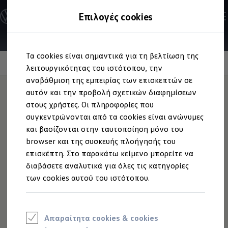
Ανακαλύψτε τα Μοντέλα
Επιλογές cookies
Διαμορφώστε το Volkswagen σας
Επαγγελματικά Οχήματα Volkswagen
Ηλεκτρικά μοντέλα
Μετάβαση
Μετάβαση
eHybrid μοντέλα
Τα cookies είναι σημαντικά για τη βελτίωση της
στο
στο
Ηλεκτρικά & eHybrid μοντέλα
Emergency Assist
περιεχόμενο
footer
λειτουργικότητας του ιστότοπου, την
Ηλεκτρικά μοντέλα
ID.3 Neo
αναβάθμιση της εμπειρίας των επισκεπτών σε
Νέο ID. Polo
αυτόν και την προβολή σχετικών διαφημίσεων
ID.4
στους χρήστες. Οι πληροφορίες που
ID.4 GTX
Αναλαμβάνει δράση,
ID.5
συγκεντρώνονται από τα cookies είναι ανώνυμες
ID.5 GTX
και βασίζονται στην ταυτοποίηση μόνο του
ID.7
όταν εσείς δεν
browser και της συσκευής πλοήγησής του
ID.7 GTX
ID. Buzz
επισκέπτη. Στο παρακάτω κείμενο μπορείτε να
αντιδράτε.
ID. Buzz Cargo
διαβάσετε αναλυτικά για όλες τις κατηγορίες
ID. CROSS
των cookies αυτού του ιστότοπου.
eHybrid μοντέλα
Νέο Golf ehybrid
Golf GTE
Νέο Tiguan ehybrid
Νέο Tayron ehybrid
Απαραίτητα cookies & cookies
e-Tools για ηλεκτρικά αυτοκίνητα