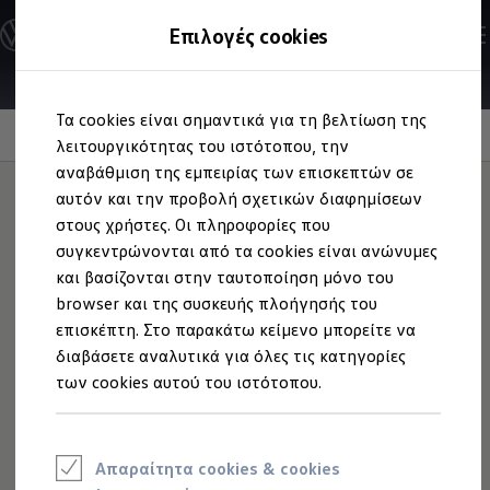
Ανακαλύψτε τα Μοντέλα
Επιλογές cookies
Διαμορφώστε το Volkswagen σας
Επαγγελματικά Οχήματα Volkswagen
Ηλεκτρικά μοντέλα
Μετάβαση
Μετάβαση
eHybrid μοντέλα
Τα cookies είναι σημαντικά για τη βελτίωση της
στο
στο
Ηλεκτρικά & eHybrid μοντέλα
Travel Assist
περιεχόμενο
footer
λειτουργικότητας του ιστότοπου, την
Ηλεκτρικά μοντέλα
ID.3 Neo
αναβάθμιση της εμπειρίας των επισκεπτών σε
Νέο ID. Polo
αυτόν και την προβολή σχετικών διαφημίσεων
ID.4
στους χρήστες. Οι πληροφορίες που
ID.4 GTX
Διατηρεί εσάς στη
ID.5
συγκεντρώνονται από τα cookies είναι ανώνυμες
ID.5 GTX
και βασίζονται στην ταυτοποίηση μόνο του
ID.7
λωρίδα σας.
Και τους
browser και της συσκευής πλοήγησής του
ID.7 GTX
ID. Buzz
επισκέπτη. Στο παρακάτω κείμενο μπορείτε να
άλλους σε απόσταση
ID. Buzz Cargo
διαβάσετε αναλυτικά για όλες τις κατηγορίες
ID. CROSS
των cookies αυτού του ιστότοπου.
eHybrid μοντέλα
Νέο Golf ehybrid
Golf GTE
Νέο Tiguan ehybrid
Νέο Tayron ehybrid
Απαραίτητα cookies & cookies
e-Tools για ηλεκτρικά αυτοκίνητα