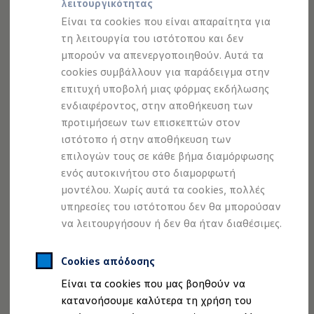
λειτουργικότητας
Προσομοιωτής αυτονομίας
Προσομοιωτής χρόνου φόρτισης
Είναι τα cookies που είναι απαραίτητα για
Προσομοιωτής κόστους φόρτισης
τη λειτουργία του ιστότοπου και δεν
ID. Ενημερώσεις λογισμικού
μπορούν να απενεργοποιηθούν. Αυτά τα
We Charge - Υπηρεσία Φόρτισης
Εύρεση δημόσιων σημείων φόρτισης
cookies συμβάλλουν για παράδειγμα στην
ID. Charger
επιτυχή υποβολή μιας φόρμας εκδήλωσης
Ενημέρωση ID.
ενδιαφέροντος, στην αποθήκευση των
Πλατφόρμα MEB
Μύθοι & Αλήθειες για την ηλεκτροκίνηση
προτιμήσεων των επισκεπτών στον
Πού μπορώ να φορτίσω;
ιστότοπο ή στην αποθήκευση των
Πόσο μακριά μπορώ να φτάσω;
επιλογών τους σε κάθε βήμα διαμόρφωσης
Πώς μπορώ να πληρώσω;
Πώς μπορώ να φορτίσω;
ενός αυτοκινήτου στο διαμορφωτή
Η αντλία θερμότητας στα ID.
μοντέλου. Χωρίς αυτά τα cookies, πολλές
Η λειτουργία ανάκτησης ενέργειας κατά την π
υπηρεσίες του ιστότοπου δεν θα μπορούσαν
Το σύστημα πέδησης στα ID.
Διαθέσιμα νέα και μεταχειρισμένα αυτοκίνητα
να λειτουργήσουν ή δεν θα ήταν διαθέσιμες.
Διαθέσιμα νέα αυτοκίνητα
Διαθέσιμα μεταχειρισμένα αυτοκίνητα
Χρηματοδότηση και Leasing
Cookies απόδοσης
Volkswagen Easy Living
Είναι τα cookies που μας βοηθούν να
Χρηματοδότηση Auto Credit
Χρηματοδότηση Classic Credit
κατανοήσουμε καλύτερα τη χρήση του
Καινοτόμες Τεχνολογίες
1