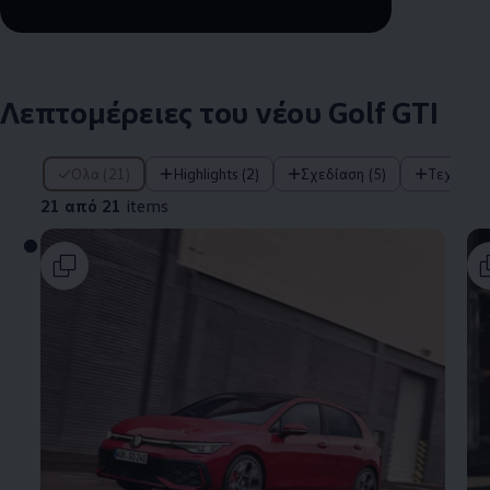
Remaining time, --:--
Λεπτομέρειες του νέου Golf GTI
21 από 21 items
Όλα (21)
Highlights (2)
Σχεδίαση (5)
Τεχνολο
21 από 21
items