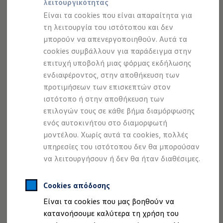
λειτουργικότητας
Προσομοιωτής αυτονομίας
Προσομοιωτής χρόνου φόρτισης
Είναι τα cookies που είναι απαραίτητα για
Προσομοιωτής κόστους φόρτισης
τη λειτουργία του ιστότοπου και δεν
ID. Ενημερώσεις λογισμικού
μπορούν να απενεργοποιηθούν. Αυτά τα
We Charge - Υπηρεσία Φόρτισης
Εύρεση δημόσιων σημείων φόρτισης
cookies συμβάλλουν για παράδειγμα στην
ID. Charger
επιτυχή υποβολή μιας φόρμας εκδήλωσης
Ενημέρωση ID.
ενδιαφέροντος, στην αποθήκευση των
Πλατφόρμα MEB
1
Μύθοι & Αλήθειες για την ηλεκτροκίνηση
προτιμήσεων των επισκεπτών στον
Πού μπορώ να φορτίσω;
ιστότοπο ή στην αποθήκευση των
Πόσο μακριά μπορώ να φτάσω;
επιλογών τους σε κάθε βήμα διαμόρφωσης
Πώς μπορώ να πληρώσω;
Πώς μπορώ να φορτίσω;
ενός αυτοκινήτου στο διαμορφωτή
Η αντλία θερμότητας στα ID.
μοντέλου. Χωρίς αυτά τα cookies, πολλές
Η λειτουργία ανάκτησης ενέργειας κατά την π
υπηρεσίες του ιστότοπου δεν θα μπορούσαν
Το σύστημα πέδησης στα ID.
Διαθέσιμα νέα και μεταχειρισμένα αυτοκίνητα
να λειτουργήσουν ή δεν θα ήταν διαθέσιμες.
Διαθέσιμα νέα αυτοκίνητα
Διαθέσιμα μεταχειρισμένα αυτοκίνητα
Χρηματοδότηση και Leasing
Cookies απόδοσης
Volkswagen Easy Living
Είναι τα cookies που μας βοηθούν να
Χρηματοδότηση Auto Credit
Χρηματοδότηση Classic Credit
κατανοήσουμε καλύτερα τη χρήση του
Καινοτόμες Τεχνολογίες