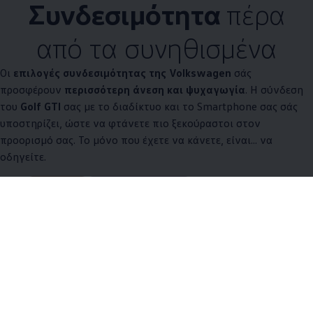
Συνδεσιμότητα
πέρα
από τα συνηθισμένα
Οι
επιλογές συνδεσιμότητας της
Volkswagen
σάς
προσφέρουν
περισσότερη άνεση και ψυχαγωγία
. Η σύνδεση
του
Golf GTI
σας με το διαδίκτυο και το Smartphone σας σάς
υποστηρίζει, ώστε να φτάνετε πιο ξεκούραστοι στον
προορισμό σας. Το μόνο που έχετε να κάνετε, είναι... να
οδηγείτε.
5 από 5 items
Όλα (5)
Συνδεσιμότητα (5)
5 από 5
items