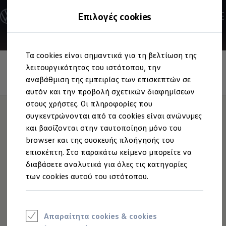
Ανακαλύψτε τα Μοντέλα
Επιλογές cookies
Διαμορφώστε το Volkswagen σας
Επαγγελματικά Οχήματα Volkswagen
Ηλεκτρικά μοντέλα
Μετάβαση
Μετάβαση
eHybrid μοντέλα
Τα cookies είναι σημαντικά για τη βελτίωση της
στο
στο
Ηλεκτρικά & eHybrid μοντέλα
Αυτόματη ρύθμιση απόστασης ACC και
περιεχόμενο
footer
λειτουργικότητας του ιστότοπου, την
Ηλεκτρικά μοντέλα
σύστημα επιτήρησης περιβάλλοντος
ID.3 Neo
αναβάθμιση της εμπειρίας των επισκεπτών σε
χώρου "Front Assist"
Νέο ID. Polo
αυτόν και την προβολή σχετικών διαφημίσεων
ID.4
στους χρήστες. Οι πληροφορίες που
ID.4 GTX
ID.5
συγκεντρώνονται από τα cookies είναι ανώνυμες
ID.5 GTX
και βασίζονται στην ταυτοποίηση μόνο του
Διατηρεί την
ID.7
browser και της συσκευής πλοήγησής του
ID.7 GTX
ID. Buzz
επισκέπτη. Στο παρακάτω κείμενο μπορείτε να
απόσταση.
Και τα όρια
ID. Buzz Cargo
διαβάσετε αναλυτικά για όλες τις κατηγορίες
ID. CROSS
των cookies αυτού του ιστότοπου.
eHybrid μοντέλα
ταχύτητας.
Νέο Golf ehybrid
Golf GTE
Νέο Tiguan ehybrid
Νέο Tayron ehybrid
Απαραίτητα cookies & cookies
e-Tools για ηλεκτρικά αυτοκίνητα