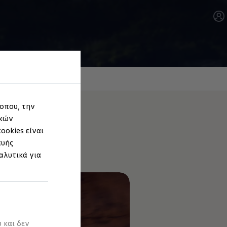
τοπου, την
ικών
ookies είναι
ευής
αλυτικά για
 και δεν