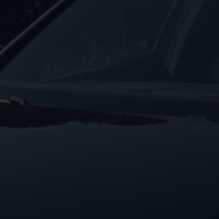
Ανακλήσεις ασφαλείας και Τεχνικά μέτρα
Προειδοποιητικές και ενδεικτικές λυχνίες
Eνημερώσεις λογισμικού
Digital Manual - Ψηφιακό εγχειρίδιο
XTL diesel fuel
Υπηρεσίες Volkswagen
Υπηρεσίες Volkswagen Click@Service
Pick Up & Delivery
Φροντίδα Clean Plus
Επαγγελματικά Οχήματα Volkswagen
Συντήρηση & Επισκευή Επαγγελματικών Οχη
Σημαντικές πληροφορίες
Εγγύηση Επαγγελματικών Volkswagen
Εγγύηση Volkswagen
Volkswagen JOY
Εξουσιοδοτημένο Δίκτυο Volkswagen
Αστυπάλαια: Κίνητρα Επιδότησης
Volkswagen Bulli - 75 Χρόνια Κληρονομιάς
Bulli magazine
Stories
VW Bus History