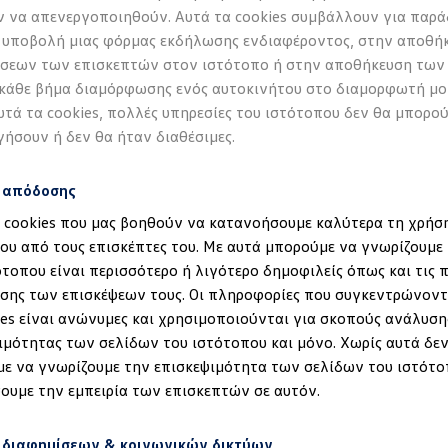
 να απενεργοποιηθούν. Αυτά τα cookies συμβάλλουν για παρά
 υποβολή μιας φόρμας εκδήλωσης ενδιαφέροντος, στην αποθή
σεων των επισκεπτών στον ιστότοπο ή στην αποθήκευση των
 κάθε βήμα διαμόρφωσης ενός αυτοκινήτου στο διαμορφωτή μο
υτά τα cookies, πολλές υπηρεσίες του ιστότοπου δεν θα μπορο
γήσουν ή δεν θα ήταν διαθέσιμες.
s απόδοσης
α cookies που μας βοηθούν να κατανοήσουμε καλύτερα τη χρήσ
ου από τους επισκέπτες του. Με αυτά μπορούμε να γνωρίζουμε 
ότοπου είναι περισσότερο ή λιγότερο δημοφιλείς όπως και τις 
έδηση στα ID.
σης των επισκέψεων τους. Οι πληροφορίες που συγκεντρώνοντ
ies είναι ανώνυμες και χρησιμοποιούνται για σκοπούς ανάλυση
ιμότητας των σελίδων του ιστότοπου και μόνο. Χωρίς αυτά δεν
ε να γνωρίζουμε την επισκεψιμότητα των σελίδων του ιστότο
ουμε την εμπειρία των επισκεπτών σε αυτόν.
 διαφημίσεων & κοινωνικών δικτύων