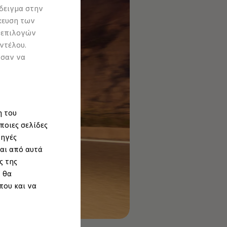
δειγμα στην
κευση των
 επιλογών
ντέλου.
ύσαν να
η του
ποιες σελίδες
πηγές
αι από αυτά
ς της
 θα
που και να