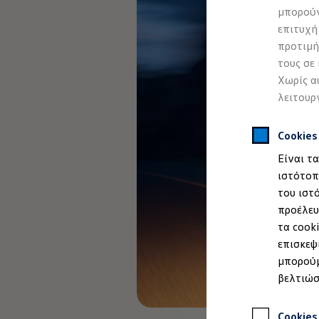
Προσομοιωτής αυτονομίας
μπορούν
Προσομοιωτής χρόνου φόρτισης
επιτυχή
Προσομοιωτής κόστους φόρτισης
ID. Ενημερώσεις λογισμικού
προτιμή
We Charge - Υπηρεσία Φόρτισης
τους σε
Εύρεση δημόσιων σημείων φόρτισης
Χωρίς α
ID. Charger
Ενημέρωση ID.
λειτουρ
Πλατφόρμα MEB
Μύθοι & Αλήθειες για την ηλεκτροκίνηση
Πού μπορώ να φορτίσω;
Cookie
Πόσο μακριά μπορώ να φτάσω;
Είναι τ
Πώς μπορώ να πληρώσω;
Πώς μπορώ να φορτίσω;
ιστότοπ
Η αντλία θερμότητας στα ID.
του ιστ
Η λειτουργία ανάκτησης ενέργειας κατά την π
προέλευ
Το σύστημα πέδησης στα ID.
Διαθέσιμα νέα και μεταχειρισμένα αυτοκίνητα
τα cook
Διαθέσιμα νέα αυτοκίνητα
επισκεψ
Διαθέσιμα μεταχειρισμένα αυτοκίνητα
μπορούμ
Χρηματοδότηση και Leasing
Volkswagen Easy Living
βελτιώσ
Χρηματοδότηση Auto Credit
Χρηματοδότηση Classic Credit
Καινοτόμες Τεχνολογίες
Cookies