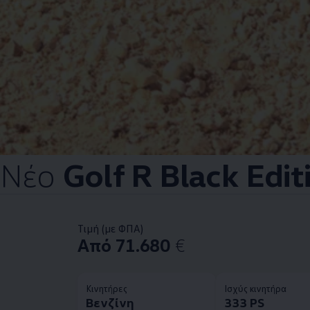
Νέο
Golf R Black Edit
Τιμή (με ΦΠΑ)
Από 71.680
€
Κινητήρες
Ισχύς κινητήρα
Βενζίνη
333 PS