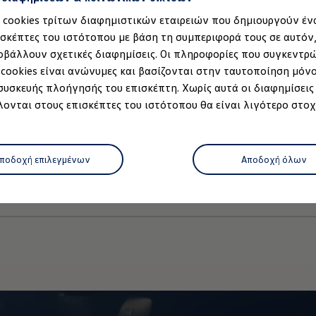
βιώστε την απόλυτη οδηγική απόλαυση με το επιταχυνσιόμετρο.
α cookies τρίτων διαφημιστικών εταιρειών που δημιουργούν έν
έως 120 χλμ./ώρα και 1/4 του μιλίου. Τα πλεονεκτήματα του επι
ισκέπτες του ιστότοπου με βάση τη συμπεριφορά τους σε αυτόν
 του Golf R Black Edition, αλλά και να μαθαίνετε περισσότερα γ
οβάλλουν σχετικές διαφημίσεις. Οι πληροφορίες που συγκεντρ
οδοστρώματος στη συμπεριφορά επιτάχυνσης.
 cookies είναι ανώνυμες και βασίζονται στην ταυτοποίηση μόν
 συσκευής πλοήγησής του επισκέπτη. Χωρίς αυτά οι διαφημίσεις
ονται στους επισκέπτες του ιστότοπου θα είναι λιγότερο στοχ
μοντέλο
νων
Imprint
Πολιτική cookies
Άδειες Χρήσης Τρίτων
Πληροφο
ποδοχή επιλεγμένων
Αποδοχή όλων
κά κείμενα)
Δήλωση Προσβασιμότητας
Πληροφορίες για την Προ
ρτισης
 κατάστημα
όφωνο