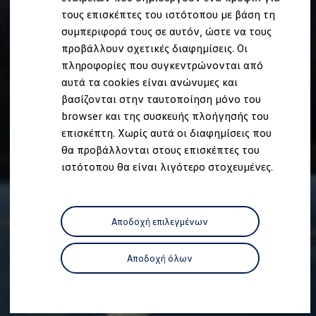
Ανακύκλωση & Επιστροφή
τους επισκέπτες του ιστότοπου με βάση τη
Ανακλήσεις ασφαλείας και Τεχνικά μέτρα
συμπεριφορά τους σε αυτόν, ώστε να τους
Προειδοποιητικές και ενδεικτικές λυχνίες
Eνημερώσεις λογισμικού
προβάλλουν σχετικές διαφημίσεις. Οι
Digital Manual - Ψηφιακό εγχειρίδιο
πληροφορίες που συγκεντρώνονται από
XTL diesel fuel
αυτά τα cookies είναι ανώνυμες και
Υπηρεσίες Volkswagen
Υπηρεσίες Volkswagen Click@Service
βασίζονται στην ταυτοποίηση μόνο του
Pick Up & Delivery
browser και της συσκευής πλοήγησής του
Φροντίδα Clean Plus
επισκέπτη. Χωρίς αυτά οι διαφημίσεις που
Επαγγελματικά Οχήματα Volkswagen
Συντήρηση & Επισκευή Επαγγελματικών Οχη
θα προβάλλονται στους επισκέπτες του
Σημαντικές πληροφορίες
ιστότοπου θα είναι λιγότερο στοχευμένες.
Εγγύηση Επαγγελματικών Volkswagen
Εγγύηση Volkswagen
Volkswagen JOY
Εξουσιοδοτημένο Δίκτυο Volkswagen
Αποδοχή επιλεγμένων
Αστυπάλαια: Κίνητρα Επιδότησης
Volkswagen Bulli - 75 Χρόνια Κληρονομιάς
Bulli magazine
Αποδοχή όλων
Stories
VW Bus History