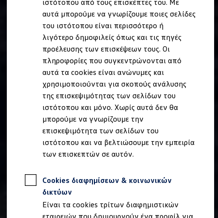
ιστότοπου από τους επισκέπτες του. Με
Ιδιοκτήτες και υπηρεσίες After Sales
αυτά μπορούμε να γνωρίζουμε ποιες σελίδες
myVolkswagen
Service και γνήσια ανταλλακτικά
του ιστότοπου είναι περισσότερο ή
Επιθεώρηση & ΚΤΕΟ
λιγότερο δημοφιλείς όπως και τις πηγές
Επισκευές & έλεγχοι
προέλευσης των επισκέψεων τους. Οι
Λιπαντικά κινητήρα και υγρά
Τροχοί και ελαστικά
πληροφορίες που συγκεντρώνονται από
Οδική Βοήθεια
αυτά τα cookies είναι ανώνυμες και
Volkswagen Service
χρησιμοποιούνται για σκοπούς ανάλυσης
Ανταλλακτικά Volkswagen
Γνήσια αξεσουάρ Volkswagen
της επισκεψιμότητας των σελίδων του
Γνήσια αξεσουάρ Volkswagen ειδικά για κάθε 
ιστότοπου και μόνο. Χωρίς αυτά δεν θα
Εσωτερική και εξωτερική προστασία
μπορούμε να γνωρίζουμε την
Λύσεις μεταφοράς και αποσκευών
Ψυχαγωγία και ηλεκτρονικές συσκευές
επισκεψιμότητα των σελίδων του
Εξατομίκευση
ιστότοπου και να βελτιώσουμε την εμπειρία
Επιτοίχιος σταθμός φόρτισης και καλώδια φό
των επισκεπτών σε αυτόν.
Συλλογές Lifestyle
Digital Extras
Υπηρεσίες για το μοντέλο σας
Cookies διαφημίσεων & κοινωνικών
Εφαρμογές Volkswagen, σύνδεση και ψηφιακό
Σύνδεση κινητού τηλεφώνου και οχήματος
δικτύων
Ενημερώσεις για λογισμικό, χάρτες και ραδι
Είναι τα cookies τρίτων διαφημιστικών
We Charge - Υπηρεσία Φόρτισης
Πληροφορίες Πελάτη
εταιρειών που δημιουργούν ένα προφίλ για