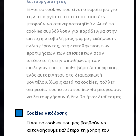
λειτουργικότητας
Προσομοιωτής αυτονομίας
Προσομοιωτής χρόνου φόρτισης
Είναι τα cookies που είναι απαραίτητα για
Προσομοιωτής κόστους φόρτισης
τη λειτουργία του ιστότοπου και δεν
ID. Ενημερώσεις λογισμικού
μπορούν να απενεργοποιηθούν. Αυτά τα
We Charge - Υπηρεσία Φόρτισης
Εύρεση δημόσιων σημείων φόρτισης
cookies συμβάλλουν για παράδειγμα στην
ID. Charger
επιτυχή υποβολή μιας φόρμας εκδήλωσης
Ενημέρωση ID.
ενδιαφέροντος, στην αποθήκευση των
Πλατφόρμα MEB
Μύθοι & Αλήθειες για την ηλεκτροκίνηση
προτιμήσεων των επισκεπτών στον
Πού μπορώ να φορτίσω;
ιστότοπο ή στην αποθήκευση των
Πόσο μακριά μπορώ να φτάσω;
επιλογών τους σε κάθε βήμα διαμόρφωσης
Πώς μπορώ να πληρώσω;
Πώς μπορώ να φορτίσω;
ενός αυτοκινήτου στο διαμορφωτή
Η αντλία θερμότητας στα ID.
μοντέλου. Χωρίς αυτά τα cookies, πολλές
Η λειτουργία ανάκτησης ενέργειας κατά την π
υπηρεσίες του ιστότοπου δεν θα μπορούσαν
Το σύστημα πέδησης στα ID.
Διαθέσιμα νέα και μεταχειρισμένα αυτοκίνητα
να λειτουργήσουν ή δεν θα ήταν διαθέσιμες.
Διαθέσιμα νέα αυτοκίνητα
Διαθέσιμα μεταχειρισμένα αυτοκίνητα
Χρηματοδότηση και Leasing
Cookies απόδοσης
Volkswagen Easy Living
Είναι τα cookies που μας βοηθούν να
Χρηματοδότηση Auto Credit
Χρηματοδότηση Classic Credit
κατανοήσουμε καλύτερα τη χρήση του
Καινοτόμες Τεχνολογίες