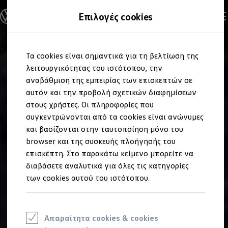
Ανακαλύψτε τα Μοντέλα
Επιλογές cookies
Διαμορφώστε το Volkswagen σας
Επαγγελματικά Οχήματα Volkswagen
Ηλεκτρικά μοντέλα
Μετάβαση
Μετάβαση
eHybrid μοντέλα
Τα cookies είναι σημαντικά για τη βελτίωση της
στο
στο
Ηλεκτρικά & eHybrid μοντέλα
περιεχόμενο
footer
λειτουργικότητας του ιστότοπου, την
Ηλεκτρικά μοντέλα
ID.3 Neo
αναβάθμιση της εμπειρίας των επισκεπτών σε
Νέο ID. Polo
αυτόν και την προβολή σχετικών διαφημίσεων
ID.4
στους χρήστες. Οι πληροφορίες που
ID.4 GTX
ID.5
συγκεντρώνονται από τα cookies είναι ανώνυμες
ID.5 GTX
και βασίζονται στην ταυτοποίηση μόνο του
ID.7
browser και της συσκευής πλοήγησής του
ID.7 GTX
ID. Buzz
επισκέπτη. Στο παρακάτω κείμενο μπορείτε να
ID. Buzz Cargo
διαβάσετε αναλυτικά για όλες τις κατηγορίες
ID. CROSS
των cookies αυτού του ιστότοπου.
eHybrid μοντέλα
Νέο Golf ehybrid
Golf GTE
Νέο Tiguan ehybrid
Νέο Tayron ehybrid
Απαραίτητα cookies & cookies
e-Tools για ηλεκτρικά αυτοκίνητα