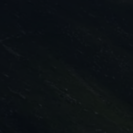
Ανακύκλωση & Επιστροφή
Ανακλήσεις ασφαλείας και Τεχνικά μέτρα
Προειδοποιητικές και ενδεικτικές λυχνίες
Eνημερώσεις λογισμικού
Digital Manual - Ψηφιακό εγχειρίδιο
XTL diesel fuel
Υπηρεσίες Volkswagen
Υπηρεσίες Volkswagen Click@Service
Pick Up & Delivery
Φροντίδα Clean Plus
Επαγγελματικά Οχήματα Volkswagen
Συντήρηση & Επισκευή Επαγγελματικών Οχη
Σημαντικές πληροφορίες
Εγγύηση Επαγγελματικών Volkswagen
Εγγύηση Volkswagen
Volkswagen JOY
Εξουσιοδοτημένο Δίκτυο Volkswagen
Αστυπάλαια: Κίνητρα Επιδότησης
Volkswagen Bulli - 75 Χρόνια Κληρονομιάς
Bulli magazine
Stories
VW Bus History