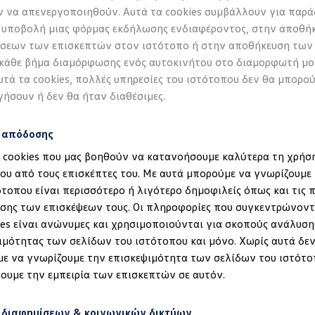
 να απενεργοποιηθούν. Αυτά τα cookies συμβάλλουν για παρά
pp
 υποβολή μιας φόρμας εκδήλωσης ενδιαφέροντος, στην αποθή
σεων των επισκεπτών στον ιστότοπο ή στην αποθήκευση των
 κάθε βήμα διαμόρφωσης ενός αυτοκινήτου στο διαμορφωτή μο
υτά τα cookies, πολλές υπηρεσίες του ιστότοπου δεν θα μπορο
γήσουν ή δεν θα ήταν διαθέσιμες.
νων
Imprint
Πολιτική cookies
Άδειες Χρήσης Τρίτων
Πληροφο
κά κείμενα)
Δήλωση Προσβασιμότητας
Πληροφορίες για την Προ
s απόδοσης
α cookies που μας βοηθούν να κατανοήσουμε καλύτερα τη χρήσ
ου από τους επισκέπτες του. Με αυτά μπορούμε να γνωρίζουμε 
ότοπου είναι περισσότερο ή λιγότερο δημοφιλείς όπως και τις 
έδηση στα ID.
σης των επισκέψεων τους. Οι πληροφορίες που συγκεντρώνοντ
ies είναι ανώνυμες και χρησιμοποιούνται για σκοπούς ανάλυση
ιμότητας των σελίδων του ιστότοπου και μόνο. Χωρίς αυτά δεν
ε να γνωρίζουμε την επισκεψιμότητα των σελίδων του ιστότο
ουμε την εμπειρία των επισκεπτών σε αυτόν.
 διαφημίσεων & κοινωνικών δικτύων