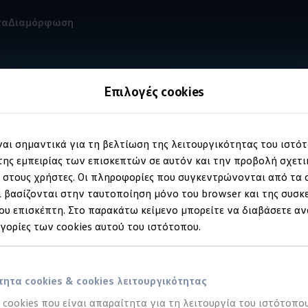
τα
Διαμόρφωση
Επιλογές cookies
Εφαρμογή
Volkswagen
ίναι σημαντικά για τη βελτίωση της λειτουργικότητας του ιστό
ης εμπειρίας των επισκεπτών σε αυτόν και την προβολή σχετ
στους χρήστες. Οι πληροφορίες που συγκεντρώνονται από τα c
 σύντροφος
για
 βασίζονται στην ταυτοποίηση μόνο του browser και της συσκ
υ επισκέπτη. Στο παρακάτω κείμενο μπορείτε να διαβάσετε αν
en
σας
ηγορίες των cookies αυτού του ιστότοπου.
 πολυάριθμες σημαντικές λειτουργίες και υπηρεσίες με μια ματ
ητα cookies & cookies λειτουργικότητας
 τη.
α cookies που είναι απαραίτητα για τη λειτουργία του ιστότοπου