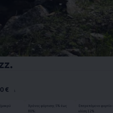
zz.
0 €
1
(μακρύ
Χρόνος φόρτισης 5% έως
Επιτρεπόμενο φορτίο 
80%:
κλίση 12%