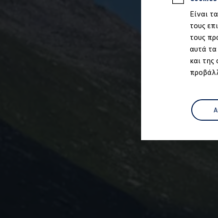
Ιδιοκτήτες και υπηρεσίες After Sales
Είναι τ
myVolkswagen
Service και γνήσια ανταλλακτικά
τους επ
Επιθεώρηση & ΚΤΕΟ
τους πρ
Επισκευές & έλεγχοι
αυτά τα
Λιπαντικά κινητήρα και υγρά
Τροχοί και ελαστικά
και της
Οδική Βοήθεια
προβάλλ
Volkswagen Service
Ανταλλακτικά Volkswagen
Γνήσια αξεσουάρ Volkswagen
Γνήσια αξεσουάρ Volkswagen ειδικά για κάθε 
Εσωτερική και εξωτερική προστασία
Α
Λύσεις μεταφοράς και αποσκευών
Ψυχαγωγία και ηλεκτρονικές συσκευές
Εξατομίκευση
Επιτοίχιος σταθμός φόρτισης και καλώδια φό
Συλλογές Lifestyle
Digital Extras
Υπηρεσίες για το μοντέλο σας
Εφαρμογές Volkswagen, σύνδεση και ψηφιακό
Σύνδεση κινητού τηλεφώνου και οχήματος
Ενημερώσεις για λογισμικό, χάρτες και ραδι
We Charge - Υπηρεσία Φόρτισης
Πληροφορίες Πελάτη