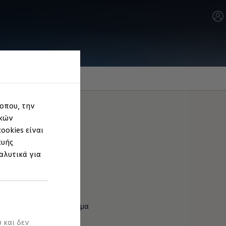
τοπου, την
ικών
ookies είναι
ευής
αλυτικά για
ιά και εξασφαλίζει ακόμα
 και δεν