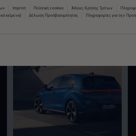
νων
Imprint
Πολιτική cookies
Άδειες Χρήσης Τρίτων
Πληροφο
κά κείμενα)
Δήλωση Προσβασιμότητας
Πληροφορίες για την Προ
η τεχνολογία & καιν