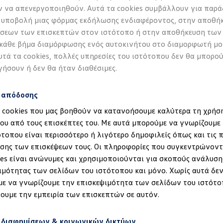
 να απενεργοποιηθούν. Αυτά τα cookies συμβάλλουν για παρά
 υποβολή μιας φόρμας εκδήλωσης ενδιαφέροντος, στην αποθή
σεων των επισκεπτών στον ιστότοπο ή στην αποθήκευση των
ς που εντυπωσιάζει –
 κάθε βήμα διαμόρφωσης ενός αυτοκινήτου στο διαμορφωτή μο
υτά τα cookies, πολλές υπηρεσίες του ιστότοπου δεν θα μπορο
 τελευταία λεπτομέρ
γήσουν ή δεν θα ήταν διαθέσιμες.
Εξωτερικό
s απόδοσης
α cookies που μας βοηθούν να κατανοήσουμε καλύτερα τη χρήσ
Ο δυναμικός σχεδιασμός
ου από τους επισκέπτες του. Με αυτά μπορούμε να γνωρίζουμε 
σχεδιαστική γλώσσα το
ότοπου είναι περισσότερο ή λιγότερο δημοφιλείς όπως και τις 
έδηση στα ID.
γραμμές, ήρεμες επιφάν
σης των επισκέψεων τους. Οι πληροφορίες που συγκεντρώνοντ
προσδίδουν μια σύγχρο
ies είναι ανώνυμες και χρησιμοποιούνται για σκοπούς ανάλυση
εμπρός και πίσω, φωτι
ιμότητας των σελίδων του ιστότοπου και μόνο. Χωρίς αυτά δεν
IQ.LIGHT – LED matrix 
ε να γνωρίζουμε την επισκεψιμότητα των σελίδων του ιστότο
χαρακτηριστική φωτειν
ουμε την εμπειρία των επισκεπτών σε αυτόν.
Περισσότερα για το εξ
 διαφημίσεων & κοινωνικών δικτύων