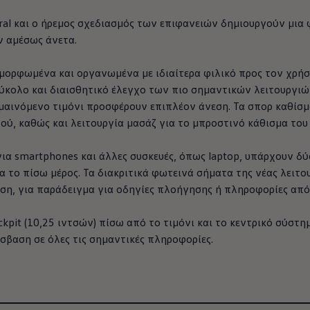
ral και ο ήρεμος σχεδιασμός των επιφανειών δημιουργούν μια 
ν αμέσως άνετα.
αμορφωμένα και οργανωμένα με ιδιαίτερα φιλικό προς τον χρή
ύκολο και διαισθητικό έλεγχο των πιο σημαντικών λειτουργιών.
ρμαινόμενο τιμόνι προσφέρουν επιπλέον άνεση. Τα σπορ καθίσ
γού, καθώς και λειτουργία μασάζ για το μπροστινό κάθισμα το
μάτων Volkswagen
για smartphones και άλλες συσκευές, όπως laptop, υπάρχουν δ
α το πίσω μέρος. Τα διακριτικά φωτεινά σήματα της νέας λειτου
ση, για παράδειγμα για οδηγίες πλοήγησης ή πληροφορίες απ
ockpit (10,25 ιντσών) πίσω από το τιμόνι και το κεντρικό σύστη
βαση σε όλες τις σημαντικές πληροφορίες.
Μάθετε περισσότερα για την
πανοραμική
Περ
ηλιοροφή