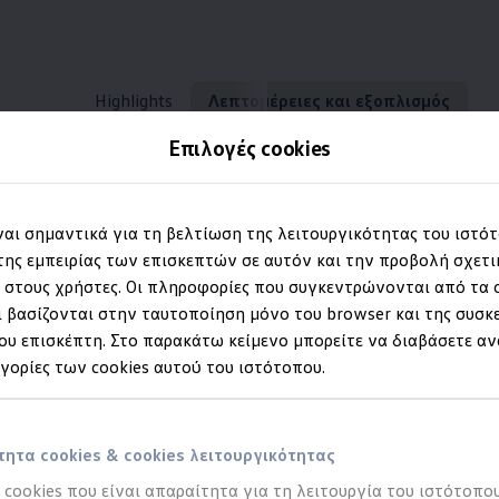
Highlights
Λεπτομέρειες και εξοπλισμός
Επιλογές cookies
Εσωτερικό
ίναι σημαντικά για τη βελτίωση της λειτουργικότητας του ιστό
ης εμπειρίας των επισκεπτών σε αυτόν και την προβολή σχετ
στους χρήστες. Οι πληροφορίες που συγκεντρώνονται από τα c
 να έχεις φτάσει, ενώ
ξερευνήστε το ID. Po
 βασίζονται στην ταυτοποίηση μόνο του browser και της συσκ
υ επισκέπτη. Στο παρακάτω κείμενο μπορείτε να διαβάσετε αν
πτομέρειες & εξοπλισ
ηγορίες των cookies αυτού του ιστότοπου.
ητα cookies & cookies λειτουργικότητας
α cookies που είναι απαραίτητα για τη λειτουργία του ιστότοπου