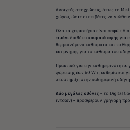
Ανακύκλωση & Επιστροφή
Ανακλήσεις ασφαλείας και Τεχνικά μέτρα
Ανοιχτές αποχρώσεις, όπως το Mist
Προειδοποιητικές και ενδεικτικές λυχνίες
χώρου, ώστε οι επιβάτες να νιώθου
Eνημερώσεις λογισμικού
Digital Manual - Ψηφιακό εγχειρίδιο
XTL diesel fuel
Όλα τα χειριστήρια είναι σαφώς δι
Υπηρεσίες Volkswagen
τιμόνι
διαθέτει
κουμπιά αφής
για ε
Υπηρεσίες Volkswagen Click@Service
θερμαινόμενα καθίσματα και το θε
Pick Up & Delivery
Φροντίδα Clean Plus
και μνήμης για το κάθισμα του οδη
Επαγγελματικά Οχήματα Volkswagen
Συντήρηση & Επισκευή Επαγγελματικών Οχη
Πρακτικό για την καθημερινότητα: 
Σημαντικές πληροφορίες
Εγγύηση Επαγγελματικών Volkswagen
φόρτισης έως 60 W η καθεμία και γι
Εγγύηση Volkswagen
υποστήριξη στην καθημερινή οδήγη
Volkswagen JOY
Εξουσιοδοτημένο Δίκτυο Volkswagen
Αστυπάλαια: Κίνητρα Επιδότησης
Δύο μεγάλες οθόνες
– το Digital C
Volkswagen Bulli - 75 Χρόνια Κληρονομιάς
ιντσών) – προσφέρουν γρήγορη πρόσ
Bulli magazine
Stories
ision
Μάθετε περισσότερα για την
ευελιξία
και
VW Bus History
την
άνεση