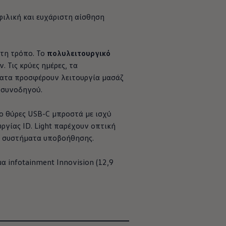
φιλική και ευχάριστη αίσθηση
στη τρόπο. Το
πολυλειτουργικό
 Τις κρύες ημέρες, τα
ματα προσφέρουν λειτουργία μασάζ
υ συνοδηγού.
ύο θύρες USB-C μπροστά με ισχύ
ργίας ID. Light παρέχουν οπτική
ό συστήματα υποβοήθησης.
μα infotainment Innovision (12,9
ισσότερα για τον
κοτσαδόρο