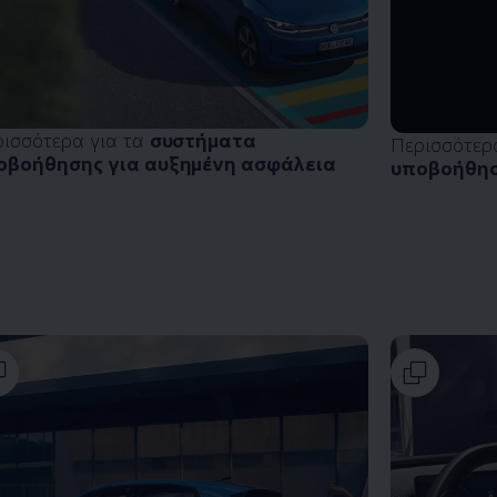
ρισσότερα για τα
συστήματα
Περισσότερ
οβοήθησης για αυξημένη ασφάλεια
υποβοήθησ