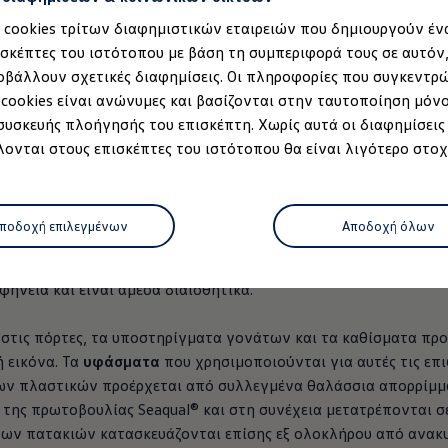
α cookies τρίτων διαφημιστικών εταιρειών που δημιουργούν έν
ισκέπτες του ιστότοπου με βάση τη συμπεριφορά τους σε αυτόν
οβάλλουν σχετικές διαφημίσεις. Οι πληροφορίες που συγκεντρ
 cookies είναι ανώνυμες και βασίζονται στην ταυτοποίηση μόν
σωτερικό που συνδυάζει
 συσκευής πλοήγησής του επισκέπτη. Χωρίς αυτά οι διαφημίσεις
λειτουργικότητα.
ονται στους επισκέπτες του ιστότοπου θα είναι λιγότερο στοχ
α καθίσματα και
όνα και άνεση. Υλικά
ό 5
, 3 από 5
, 4 από 5
, 5 α
ωμένο PET δημιουργούν
μοντέλο
ποδοχή επιλεγμένων
Αποδοχή όλων
 κάνει να νιώθετε σαν
ιλόξενη
ατμόσφαι­ρα
και υλικά υψηλής ποιότητας. Ανοιχτό, ήρε
φήνεια και είναι άμεσα διαισθητικά.
ρτισης
στις πόρτες, τα υποστηρίγματα γονάτων και τα καθίσματα πρ
 εικόνα. Τα
υφάσματα
που χρησιμοποιούνται για αυτές τις επ
 κατάστημα
των πλαστικών προέρχεται από συλλεγμένα θαλάσσια απορρίμμ
όφωνο
της πρωτοβουλίας Seaqual® και στη συνέχεια μετατρέπονται σε
ξοπλισμός & σχεδία
 των πατακιών κατασκευάζονται επίσης εξ ολοκλήρου από ανακ