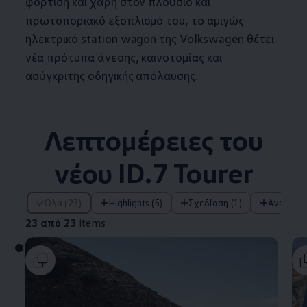
φόρτιση και χάρη στον πλούσιο και
πρωτοποριακό εξοπλισμό του, το αμιγώς
ηλεκτρικό station wagon της
Volkswagen
θέτει
νέα πρότυπα άνεσης, καινοτομίας και
ασύγκριτης οδηγικής απόλαυσης.
Λεπτομέρειες του
νέου ID.7 Tourer
23 από 23 items
Όλα (23)
Highlights (5)
Σχεδίαση (1)
Άνεση (2
23 από 23
items