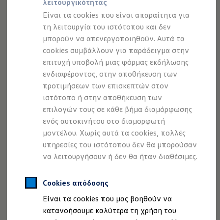
λειτουργικότητας
Προσομοιωτής αυτονομίας
Προσομοιωτής χρόνου φόρτισης
Είναι τα cookies που είναι απαραίτητα για
Προσομοιωτής κόστους φόρτισης
τη λειτουργία του ιστότοπου και δεν
ID. Ενημερώσεις λογισμικού
μπορούν να απενεργοποιηθούν. Αυτά τα
We Charge - Υπηρεσία Φόρτισης
Εύρεση δημόσιων σημείων φόρτισης
cookies συμβάλλουν για παράδειγμα στην
ID. Charger
επιτυχή υποβολή μιας φόρμας εκδήλωσης
Ενημέρωση ID.
2
1
ενδιαφέροντος, στην αποθήκευση των
Πλατφόρμα MEB
Μύθοι & Αλήθειες για την ηλεκτροκίνηση
προτιμήσεων των επισκεπτών στον
Πού μπορώ να φορτίσω;
ιστότοπο ή στην αποθήκευση των
Θέλετε να χρησιμοποιείτε τις
εφαρμογές του
Πόσο μακριά μπορώ να φτάσω;
επιλογών τους σε κάθε βήμα διαμόρφωσης
Πώς μπορώ να πληρώσω;
Smartphone σας με άνεση στο
αυτοκίνητο
;
Χάρη στο
Πώς μπορώ να φορτίσω;
ενός αυτοκινήτου στο διαμορφωτή
3
App‐Connect
, αυτό είναι πολύ εύκολο. Σας δίνει τη
Η αντλία θερμότητας στα ID.
μοντέλου. Χωρίς αυτά τα cookies, πολλές
δυνατότητα να χειρίζεστε επιλεγμένες εφαρμογές και
Η λειτουργία ανάκτησης ενέργειας κατά την π
υπηρεσίες του ιστότοπου δεν θα μπορούσαν
Το σύστημα πέδησης στα ID.
περιεχόμενα απευθείας στο
Volkswagen
σας.
Διαθέσιμα νέα και μεταχειρισμένα αυτοκίνητα
να λειτουργήσουν ή δεν θα ήταν διαθέσιμες.
Μεταδίδονται ασύρματα με το
Apple CarPlay ή Android
Διαθέσιμα νέα αυτοκίνητα
Διαθέσιμα μεταχειρισμένα αυτοκίνητα
4
Auto της Google
στην οθόνη του συστήματος
Χρηματοδότηση και Leasing
Cookies απόδοσης
Infotainment και ο χειρισμός τους μπορεί να γίνει στο
Volkswagen Easy Living
οπτικό σας πεδίο άνετα και με μια ματιά. Έτσι, γίνεται
Είναι τα cookies που μας βοηθούν να
Χρηματοδότηση Auto Credit
Χρηματοδότηση Classic Credit
εξαιρετικά εύκολη η πρόσβαση π.χ. σε μουσική, ειδήσεις,
κατανοήσουμε καλύτερα τη χρήση του
Καινοτόμες Τεχνολογίες