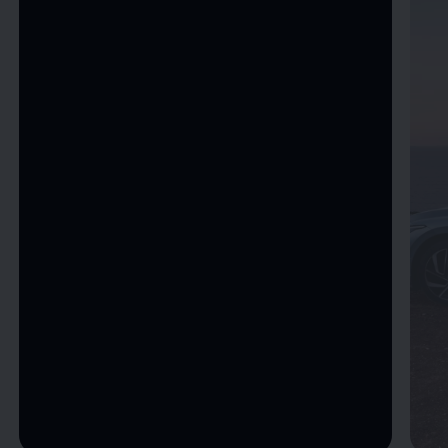
--:--
Remaining time, --:--