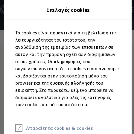
Ανακαλύψτε τα Μοντέλα
Επιλογές cookies
Διαμορφώστε το Volkswagen σας
Επαγγελματικά Οχήματα Volkswagen
Ηλεκτρικά μοντέλα
Μετάβαση
Μετάβαση
eHybrid μοντέλα
Τα cookies είναι σημαντικά για τη βελτίωση της
στο
στο
Ηλεκτρικά & eHybrid μοντέλα
App-Connect
περιεχόμενο
footer
λειτουργικότητας του ιστότοπου, την
Ηλεκτρικά μοντέλα
ID.3 Neo
αναβάθμιση της εμπειρίας των επισκεπτών σε
Νέο ID. Polo
αυτόν και την προβολή σχετικών διαφημίσεων
ID.4
στους χρήστες. Οι πληροφορίες που
ID.4 GTX
Infotainment και
ID.5
συγκεντρώνονται από τα cookies είναι ανώνυμες
ID.5 GTX
και βασίζονται στην ταυτοποίηση μόνο του
ID.7
Entertainment
για κάθε
browser και της συσκευής πλοήγησής του
ID.7 GTX
ID. Buzz
επισκέπτη. Στο παρακάτω κείμενο μπορείτε να
στιγμή
ID. Buzz Cargo
διαβάσετε αναλυτικά για όλες τις κατηγορίες
ID. CROSS
των cookies αυτού του ιστότοπου.
eHybrid μοντέλα
Νέο Golf ehybrid
Golf GTE
Νέο Tiguan ehybrid
Νέο Tayron ehybrid
Απαραίτητα cookies & cookies
e-Tools για ηλεκτρικά αυτοκίνητα