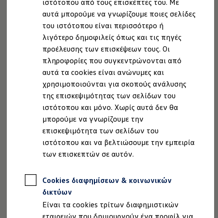
χάρτες ή ηχητικά βιβλία.
ιστότοπου από τους επισκέπτες του. Με
Ιδιοκτήτες και υπηρεσίες After Sales
αυτά μπορούμε να γνωρίζουμε ποιες σελίδες
myVolkswagen
Service και γνήσια ανταλλακτικά
του ιστότοπου είναι περισσότερο ή
4.
Εξαρτάται από τη χώρα, το μοντέλο και τον πάροχο κινητής
Επιθεώρηση & ΚΤΕΟ
λιγότερο δημοφιλείς όπως και τις πηγές
τηλεφωνίας.
Επισκευές & έλεγχοι
προέλευσης των επισκέψεων τους. Οι
Λιπαντικά κινητήρα και υγρά
Τροχοί και ελαστικά
πληροφορίες που συγκεντρώνονται από
Οδική Βοήθεια
αυτά τα cookies είναι ανώνυμες και
Volkswagen Service
χρησιμοποιούνται για σκοπούς ανάλυσης
Ανταλλακτικά Volkswagen
Περισσότερα για το App-Connect
Γνήσια αξεσουάρ Volkswagen
της επισκεψιμότητας των σελίδων του
Γνήσια αξεσουάρ Volkswagen ειδικά για κάθε 
ιστότοπου και μόνο. Χωρίς αυτά δεν θα
Εσωτερική και εξωτερική προστασία
μπορούμε να γνωρίζουμε την
Λύσεις μεταφοράς και αποσκευών
Ψυχαγωγία και ηλεκτρονικές συσκευές
επισκεψιμότητα των σελίδων του
Εξατομίκευση
Νομική Σημείωση
Προστασία Δεδομένων
Imprint
ιστότοπου και να βελτιώσουμε την εμπειρία
Επιτοίχιος σταθμός φόρτισης και καλώδια φό
Πολιτική cookies
Άδειες Χρήσης Τρίτων
των επισκεπτών σε αυτόν.
Συλλογές Lifestyle
Πληροφορίες Ασφαλείας Προϊόντων
Digital Extras
Υπηρεσίες για το μοντέλο σας
Volkswagen AG (Στοιχεία έκδοσης και νομικά κείμενα)
Cookies διαφημίσεων & κοινωνικών
Εφαρμογές Volkswagen, σύνδεση και ψηφιακό
Δήλωση Προσβασιμότητας
Σύνδεση κινητού τηλεφώνου και οχήματος
δικτύων
Πληροφορίες για την Προσβασιμότητα
EU Data Act
Ενημερώσεις για λογισμικό, χάρτες και ραδι
Είναι τα cookies τρίτων διαφημιστικών
We Charge - Υπηρεσία Φόρτισης
Ανάκληση Ψηφιακών υπηρεσιών
Πληροφορίες Πελάτη
εταιρειών που δημιουργούν ένα προφίλ για