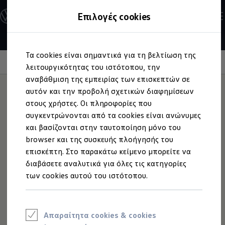
Ανακαλύψτε τα Μοντέλα
Επιλογές cookies
Διαμορφώστε το Volkswagen σας
Επαγγελματικά Οχήματα Volkswagen
Ηλεκτρικά μοντέλα
Μετάβαση
Μετάβαση
eHybrid μοντέλα
Τα cookies είναι σημαντικά για τη βελτίωση της
στο
στο
Ηλεκτρικά & eHybrid μοντέλα
Συστήματα υποβοήθησης οδηγού
περιεχόμενο
footer
λειτουργικότητας του ιστότοπου, την
Ηλεκτρικά μοντέλα
ID.3 Neo
αναβάθμιση της εμπειρίας των επισκεπτών σε
Νέο ID. Polo
αυτόν και την προβολή σχετικών διαφημίσεων
ID.4
στους χρήστες. Οι πληροφορίες που
ID.4 GTX
Έξυπνοι βοηθοί
για την
ID.5
συγκεντρώνονται από τα cookies είναι ανώνυμες
ID.5 GTX
και βασίζονται στην ταυτοποίηση μόνο του
ID.7
καθημερινή εργασία
browser και της συσκευής πλοήγησής του
ID.7 GTX
ID. Buzz
επισκέπτη. Στο παρακάτω κείμενο μπορείτε να
ID. Buzz Cargo
διαβάσετε αναλυτικά για όλες τις κατηγορίες
ID. CROSS
Είτε στα στενά δρομάκια της παλιάς πόλης, είτε στη
των cookies αυτού του ιστότοπου.
eHybrid μοντέλα
μεγάλη κίνηση σε ώρες αιχμής, είτε σε εργοτάξια χωρίς
Νέο Golf ehybrid
καλή ορατότητα - όταν τα πράγματα γίνονται δύσκολα,
Golf GTE
Νέο Tiguan ehybrid
το νέο Transporter δείχνει τι μπορεί να κάνει. Με
Νέο Tayron ehybrid
πολυάριθμα συστήματα υποβοήθησης οδηγού, σας
Απαραίτητα cookies & cookies
e-Tools για ηλεκτρικά αυτοκίνητα