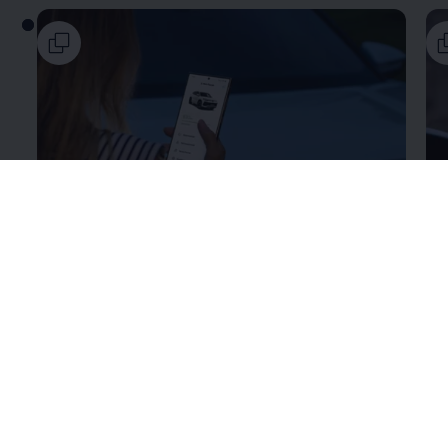
Περισσότερα για το
VW Connect και το VW
Πε
Connect Plus