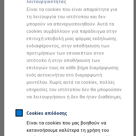
λειτουργικότητας
Προσομοιωτής αυτονομίας
Προσομοιωτής χρόνου φόρτισης
Είναι τα cookies που είναι απαραίτητα για
Προσομοιωτής κόστους φόρτισης
τη λειτουργία του ιστότοπου και δεν
ID. Ενημερώσεις λογισμικού
μπορούν να απενεργοποιηθούν. Αυτά τα
We Charge - Υπηρεσία Φόρτισης
Εύρεση δημόσιων σημείων φόρτισης
cookies συμβάλλουν για παράδειγμα στην
ID. Charger
επιτυχή υποβολή μιας φόρμας εκδήλωσης
Ενημέρωση ID.
ενδιαφέροντος, στην αποθήκευση των
Πλατφόρμα MEB
Μύθοι & Αλήθειες για την ηλεκτροκίνηση
προτιμήσεων των επισκεπτών στον
Πού μπορώ να φορτίσω;
ιστότοπο ή στην αποθήκευση των
Πόσο μακριά μπορώ να φτάσω;
επιλογών τους σε κάθε βήμα διαμόρφωσης
Πώς μπορώ να πληρώσω;
Πώς μπορώ να φορτίσω;
ενός αυτοκινήτου στο διαμορφωτή
Η αντλία θερμότητας στα ID.
μοντέλου. Χωρίς αυτά τα cookies, πολλές
Η λειτουργία ανάκτησης ενέργειας κατά την π
υπηρεσίες του ιστότοπου δεν θα μπορούσαν
Το σύστημα πέδησης στα ID.
Διαθέσιμα νέα και μεταχειρισμένα αυτοκίνητα
να λειτουργήσουν ή δεν θα ήταν διαθέσιμες.
Διαθέσιμα νέα αυτοκίνητα
Διαθέσιμα μεταχειρισμένα αυτοκίνητα
Χρηματοδότηση και Leasing
Cookies απόδοσης
Volkswagen Easy Living
Είναι τα cookies που μας βοηθούν να
Χρηματοδότηση Auto Credit
Χρηματοδότηση Classic Credit
κατανοήσουμε καλύτερα τη χρήση του
Καινοτόμες Τεχνολογίες