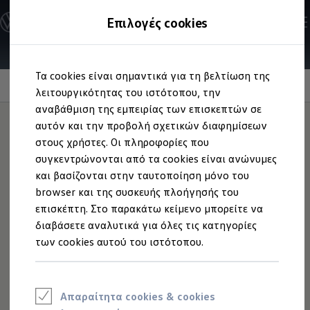
Ανακαλύψτε τα Μοντέλα
Επιλογές cookies
Διαμορφώστε το Volkswagen σας
Επαγγελματικά Οχήματα Volkswagen
Ηλεκτρικά μοντέλα
Μετάβαση
Μετάβαση
eHybrid μοντέλα
Τα cookies είναι σημαντικά για τη βελτίωση της
στο
στο
Ηλεκτρικά & eHybrid μοντέλα
DCC Pro
περιεχόμενο
footer
λειτουργικότητας του ιστότοπου, την
Ηλεκτρικά μοντέλα
ID.3 Neo
αναβάθμιση της εμπειρίας των επισκεπτών σε
Νέο ID. Polo
αυτόν και την προβολή σχετικών διαφημίσεων
ID.4
στους χρήστες. Οι πληροφορίες που
ID.4 GTX
Απόλυτα
ID.5
συγκεντρώνονται από τα cookies είναι ανώνυμες
ID.5 GTX
και βασίζονται στην ταυτοποίηση μόνο του
ID.7
προσαρμοσμένο
σε
browser και της συσκευής πλοήγησής του
ID.7 GTX
ID. Buzz
επισκέπτη. Στο παρακάτω κείμενο μπορείτε να
εσάς
ID. Buzz Cargo
διαβάσετε αναλυτικά για όλες τις κατηγορίες
ID. CROSS
των cookies αυτού του ιστότοπου.
eHybrid μοντέλα
Νέο Golf ehybrid
Golf GTE
Νέο Tiguan ehybrid
Νέο Tayron ehybrid
Απαραίτητα cookies & cookies
e-Tools για ηλεκτρικά αυτοκίνητα