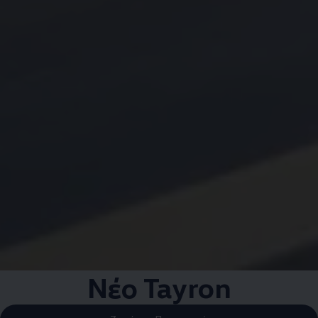
Νέο Tayron