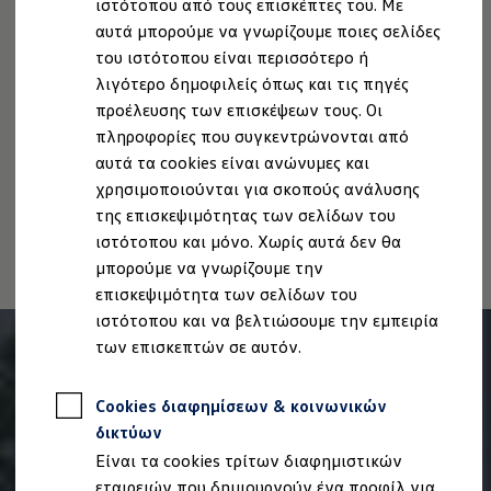
ιστότοπου από τους επισκέπτες του. Με
Ιδιοκτήτες και υπηρεσίες After Sales
αυτά μπορούμε να γνωρίζουμε ποιες σελίδες
Νομική Σημείωση
Προστασία Δεδομένων
Imprint
myVolkswagen
Service και γνήσια ανταλλακτικά
του ιστότοπου είναι περισσότερο ή
Πολιτική cookies
Άδειες Χρήσης Τρίτων
Επιθεώρηση & ΚΤΕΟ
λιγότερο δημοφιλείς όπως και τις πηγές
Πληροφορίες Ασφαλείας Προϊόντων
Επισκευές & έλεγχοι
προέλευσης των επισκέψεων τους. Οι
Volkswagen AG (Στοιχεία έκδοσης και νομικά κείμενα)
Λιπαντικά κινητήρα και υγρά
Τροχοί και ελαστικά
πληροφορίες που συγκεντρώνονται από
Δήλωση Προσβασιμότητας
Οδική Βοήθεια
αυτά τα cookies είναι ανώνυμες και
Πληροφορίες για την Προσβασιμότητα
EU Data Act
Volkswagen Service
χρησιμοποιούνται για σκοπούς ανάλυσης
Ανάκληση Ψηφιακών υπηρεσιών
Ανταλλακτικά Volkswagen
Γνήσια αξεσουάρ Volkswagen
της επισκεψιμότητας των σελίδων του
Γνήσια αξεσουάρ Volkswagen ειδικά για κάθε 
ιστότοπου και μόνο. Χωρίς αυτά δεν θα
Εσωτερική και εξωτερική προστασία
μπορούμε να γνωρίζουμε την
Λύσεις μεταφοράς και αποσκευών
Ψυχαγωγία και ηλεκτρονικές συσκευές
επισκεψιμότητα των σελίδων του
Εξατομίκευση
ιστότοπου και να βελτιώσουμε την εμπειρία
Επιτοίχιος σταθμός φόρτισης και καλώδια φό
των επισκεπτών σε αυτόν.
Συλλογές Lifestyle
Digital Extras
Υπηρεσίες για το μοντέλο σας
Cookies διαφημίσεων & κοινωνικών
Εφαρμογές Volkswagen, σύνδεση και ψηφιακό
Σύνδεση κινητού τηλεφώνου και οχήματος
δικτύων
Ενημερώσεις για λογισμικό, χάρτες και ραδι
Είναι τα cookies τρίτων διαφημιστικών
We Charge - Υπηρεσία Φόρτισης
Πληροφορίες Πελάτη
εταιρειών που δημιουργούν ένα προφίλ για