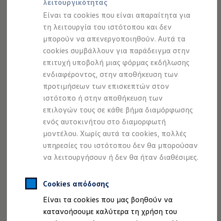
τοποθετείται εύκολα κατά μήκος των εξωτερικών άκρων
λειτουργικότητας
Προσομοιωτής αυτονομίας
Προσομοιωτής χρόνου φόρτισης
του δαπέδου φόρτωσης με σφιγκτήρες στερέωσης, ενώ η
Είναι τα cookies που είναι απαραίτητα για
Προσομοιωτής κόστους φόρτισης
τηλεσκοπική ράβδος προσφέρει την απαραίτητη στήριξη
τη λειτουργία του ιστότοπου και δεν
ID. Ενημερώσεις λογισμικού
για ασφαλή μεταφορά.
μπορούν να απενεργοποιηθούν. Αυτά τα
We Charge - Υπηρεσία Φόρτισης
Εύρεση δημόσιων σημείων φόρτισης
cookies συμβάλλουν για παράδειγμα στην
ID. Charger
Ανακαλύψτε περισσότερα
επιτυχή υποβολή μιας φόρμας εκδήλωσης
Ενημέρωση ID.
ενδιαφέροντος, στην αποθήκευση των
Πλατφόρμα MEB
Μύθοι & Αλήθειες για την ηλεκτροκίνηση
προτιμήσεων των επισκεπτών στον
Πού μπορώ να φορτίσω;
ιστότοπο ή στην αποθήκευση των
Πόσο μακριά μπορώ να φτάσω;
επιλογών τους σε κάθε βήμα διαμόρφωσης
Πώς μπορώ να πληρώσω;
Πώς μπορώ να φορτίσω;
ενός αυτοκινήτου στο διαμορφωτή
Η αντλία θερμότητας στα ID.
μοντέλου. Χωρίς αυτά τα cookies, πολλές
Η λειτουργία ανάκτησης ενέργειας κατά την π
υπηρεσίες του ιστότοπου δεν θα μπορούσαν
Το σύστημα πέδησης στα ID.
Διαθέσιμα νέα και μεταχειρισμένα αυτοκίνητα
να λειτουργήσουν ή δεν θα ήταν διαθέσιμες.
Διαθέσιμα νέα αυτοκίνητα
Διαθέσιμα μεταχειρισμένα αυτοκίνητα
Χρηματοδότηση και Leasing
Cookies απόδοσης
Volkswagen Easy Living
Είναι τα cookies που μας βοηθούν να
Χρηματοδότηση Auto Credit
Χρηματοδότηση Classic Credit
κατανοήσουμε καλύτερα τη χρήση του
Καινοτόμες Τεχνολογίες