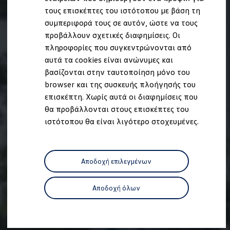
Ανακύκλωση & Επιστροφή
τους επισκέπτες του ιστότοπου με βάση τη
Ανακλήσεις ασφαλείας και Τεχνικά μέτρα
συμπεριφορά τους σε αυτόν, ώστε να τους
Προειδοποιητικές και ενδεικτικές λυχνίες
Eνημερώσεις λογισμικού
προβάλλουν σχετικές διαφημίσεις. Οι
Digital Manual - Ψηφιακό εγχειρίδιο
πληροφορίες που συγκεντρώνονται από
XTL diesel fuel
αυτά τα cookies είναι ανώνυμες και
Υπηρεσίες Volkswagen
Υπηρεσίες Volkswagen Click@Service
βασίζονται στην ταυτοποίηση μόνο του
Pick Up & Delivery
browser και της συσκευής πλοήγησής του
Φροντίδα Clean Plus
επισκέπτη. Χωρίς αυτά οι διαφημίσεις που
Επαγγελματικά Οχήματα Volkswagen
Συντήρηση & Επισκευή Επαγγελματικών Οχη
θα προβάλλονται στους επισκέπτες του
Σημαντικές πληροφορίες
ιστότοπου θα είναι λιγότερο στοχευμένες.
Εγγύηση Επαγγελματικών Volkswagen
Εγγύηση Volkswagen
Volkswagen JOY
Εξουσιοδοτημένο Δίκτυο Volkswagen
Αποδοχή επιλεγμένων
Αστυπάλαια: Κίνητρα Επιδότησης
Volkswagen Bulli - 75 Χρόνια Κληρονομιάς
Bulli magazine
Αποδοχή όλων
Stories
VW Bus History