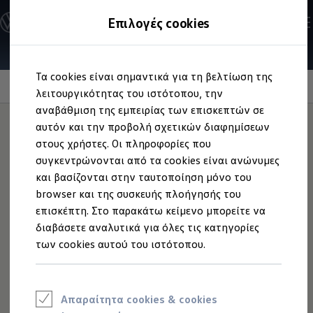
Ανακαλύψτε τα Μοντέλα
Επιλογές cookies
Διαμορφώστε το Volkswagen σας
Επαγγελματικά Οχήματα Volkswagen
Ηλεκτρικά μοντέλα
Μετάβαση
Μετάβαση
eHybrid μοντέλα
Τα cookies είναι σημαντικά για τη βελτίωση της
στο
στο
Ηλεκτρικά & eHybrid μοντέλα
περιεχόμενο
footer
Information
λειτουργικότητας του ιστότοπου, την
Ηλεκτρικά μοντέλα
ID.3 Neo
αναβάθμιση της εμπειρίας των επισκεπτών σε
Νέο ID. Polo
αυτόν και την προβολή σχετικών διαφημίσεων
ID.4
στους χρήστες. Οι πληροφορίες που
ID.4 GTX
Ευέλικτη μονάδα
ID.5
συγκεντρώνονται από τα cookies είναι ανώνυμες
ID.5 GTX
και βασίζονται στην ταυτοποίηση μόνο του
ID.7
διαχωρισμού
χώρου
browser και της συσκευής πλοήγησής του
ID.7 GTX
ID. Buzz
επισκέπτη. Στο παρακάτω κείμενο μπορείτε να
αποσκευών
ID. Buzz Cargo
διαβάσετε αναλυτικά για όλες τις κατηγορίες
ID. CROSS
των cookies αυτού του ιστότοπου.
eHybrid μοντέλα
Νέο Golf ehybrid
Διαμορφώστε τον χώρο αποσκευών σύμφωνα με τις
Golf GTE
Νέο Tiguan ehybrid
ανάγκες σας και αποτρέψτε τη μετακίνηση αποσκευών ή
Νέο Tayron ehybrid
άλλων αντικειμένων κατά τη μεταφορά. Η μονάδα
Απαραίτητα cookies & cookies
e-Tools για ηλεκτρικά αυτοκίνητα