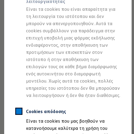
λειτουργικότητας
Προσομοιωτής αυτονομίας
Προσομοιωτής χρόνου φόρτισης
Είναι τα cookies που είναι απαραίτητα για
Προσομοιωτής κόστους φόρτισης
τη λειτουργία του ιστότοπου και δεν
ID. Ενημερώσεις λογισμικού
μπορούν να απενεργοποιηθούν. Αυτά τα
We Charge - Υπηρεσία Φόρτισης
Εύρεση δημόσιων σημείων φόρτισης
cookies συμβάλλουν για παράδειγμα στην
ID. Charger
επιτυχή υποβολή μιας φόρμας εκδήλωσης
Ενημέρωση ID.
ενδιαφέροντος, στην αποθήκευση των
Πλατφόρμα MEB
Μύθοι & Αλήθειες για την ηλεκτροκίνηση
προτιμήσεων των επισκεπτών στον
Πού μπορώ να φορτίσω;
ιστότοπο ή στην αποθήκευση των
Πόσο μακριά μπορώ να φτάσω;
επιλογών τους σε κάθε βήμα διαμόρφωσης
Πώς μπορώ να πληρώσω;
Πώς μπορώ να φορτίσω;
ενός αυτοκινήτου στο διαμορφωτή
Η αντλία θερμότητας στα ID.
μοντέλου. Χωρίς αυτά τα cookies, πολλές
Η λειτουργία ανάκτησης ενέργειας κατά την π
υπηρεσίες του ιστότοπου δεν θα μπορούσαν
Το σύστημα πέδησης στα ID.
Διαθέσιμα νέα και μεταχειρισμένα αυτοκίνητα
να λειτουργήσουν ή δεν θα ήταν διαθέσιμες.
Νομική Σημείωση
Προστασία Δεδομένων
Imprint
Διαθέσιμα νέα αυτοκίνητα
Διαθέσιμα μεταχειρισμένα αυτοκίνητα
Πολιτική cookies
Άδειες Χρήσης Τρίτων
Χρηματοδότηση και Leasing
Cookies απόδοσης
Πληροφορίες Ασφαλείας Προϊόντων
Volkswagen Easy Living
Είναι τα cookies που μας βοηθούν να
Volkswagen AG (Στοιχεία έκδοσης και νομικά κείμενα)
Χρηματοδότηση Auto Credit
Χρηματοδότηση Classic Credit
κατανοήσουμε καλύτερα τη χρήση του
Δήλωση Προσβασιμότητας
Καινοτόμες Τεχνολογίες