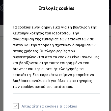
Ανακαλύψτε τα Μοντέλα
Επιλογές cookies
Διαμορφώστε το Volkswagen σας
Επαγγελματικά Οχήματα Volkswagen
Ηλεκτρικά μοντέλα
Μετάβαση
Μετάβαση
eHybrid μοντέλα
Τα cookies είναι σημαντικά για τη βελτίωση της
στο
στο
Ηλεκτρικά & eHybrid μοντέλα
περιεχόμενο
footer
Information
λειτουργικότητας του ιστότοπου, την
Ηλεκτρικά μοντέλα
ID.3 Neo
αναβάθμιση της εμπειρίας των επισκεπτών σε
Νέο ID. Polo
αυτόν και την προβολή σχετικών διαφημίσεων
ID.4
στους χρήστες. Οι πληροφορίες που
ID.4 GTX
Λασπωτήρες
ID.5
συγκεντρώνονται από τα cookies είναι ανώνυμες
ID.5 GTX
και βασίζονται στην ταυτοποίηση μόνο του
ID.7
browser και της συσκευής πλοήγησής του
ID.7 GTX
Με τους λασπωτήρες από τα Αξεσουάρ
Volkswagen
,
ID. Buzz
επισκέπτη. Στο παρακάτω κείμενο μπορείτε να
μπορείτε να αυξήσετε την προστασία από το σπρέι νερού,
ID. Buzz Cargo
διαβάσετε αναλυτικά για όλες τις κατηγορίες
ID. CROSS
γρατζουνιές και κτυπήματα από μικρές πέτρες, στο κάτω
των cookies αυτού του ιστότοπου.
eHybrid μοντέλα
μέρος του οχήματος, καθώς και στα πλευρικά μαρσπιέ και
Νέο Golf ehybrid
τις πόρτες.
Golf GTE
Νέο Tiguan ehybrid
Νέο Tayron ehybrid
Ανακαλύψτε περισσότερα
Απαραίτητα cookies & cookies
e-Tools για ηλεκτρικά αυτοκίνητα