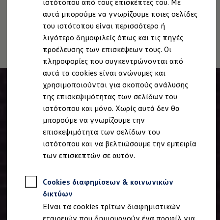
ιστότοπου από τους επισκέπτες του. Με
Πληροφορίες για την Προσβασιμότητα
EU Data Act
Ιδιοκτήτες και υπηρεσίες After Sales
αυτά μπορούμε να γνωρίζουμε ποιες σελίδες
Ανάκληση Ψηφιακών υπηρεσιών
myVolkswagen
Service και γνήσια ανταλλακτικά
του ιστότοπου είναι περισσότερο ή
Επιθεώρηση & ΚΤΕΟ
λιγότερο δημοφιλείς όπως και τις πηγές
Επισκευές & έλεγχοι
προέλευσης των επισκέψεων τους. Οι
Λιπαντικά κινητήρα και υγρά
Τροχοί και ελαστικά
πληροφορίες που συγκεντρώνονται από
Οδική Βοήθεια
αυτά τα cookies είναι ανώνυμες και
Volkswagen Service
χρησιμοποιούνται για σκοπούς ανάλυσης
Ανταλλακτικά Volkswagen
Γνήσια αξεσουάρ Volkswagen
της επισκεψιμότητας των σελίδων του
Γνήσια αξεσουάρ Volkswagen ειδικά για κάθε 
ιστότοπου και μόνο. Χωρίς αυτά δεν θα
Εσωτερική και εξωτερική προστασία
μπορούμε να γνωρίζουμε την
Λύσεις μεταφοράς και αποσκευών
Ψυχαγωγία και ηλεκτρονικές συσκευές
επισκεψιμότητα των σελίδων του
Εξατομίκευση
ιστότοπου και να βελτιώσουμε την εμπειρία
Επιτοίχιος σταθμός φόρτισης και καλώδια φό
των επισκεπτών σε αυτόν.
Συλλογές Lifestyle
Digital Extras
Υπηρεσίες για το μοντέλο σας
Cookies διαφημίσεων & κοινωνικών
Εφαρμογές Volkswagen, σύνδεση και ψηφιακό
Σύνδεση κινητού τηλεφώνου και οχήματος
δικτύων
Ενημερώσεις για λογισμικό, χάρτες και ραδι
Είναι τα cookies τρίτων διαφημιστικών
We Charge - Υπηρεσία Φόρτισης
Πληροφορίες Πελάτη
εταιρειών που δημιουργούν ένα προφίλ για