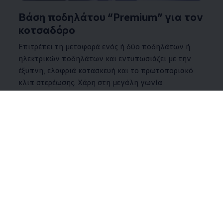
Βάση ποδηλάτου “Premium” για τον
κοτσαδόρο
Επιτρέπει τη μεταφορά ενός ή δύο ποδηλάτων ή
ηλεκτρικών ποδηλάτων και εντυπωσιάζει με την
έξυπνη, ελαφριά κατασκευή και το πρωτοποριακό
κλιπ στερέωσης. Χάρη στη μεγάλη γωνία
αναδίπλωσης, η βάση μπορεί να αναδιπλωθεί προς
τα κάτω περισσότερο, μέσω του πεντάλ, ώστε ο
χώρος αποσκευών να παραμένει προσβάσιμος
ακόμα και σε οχήματα με μεγάλες πόρτες χώρου
αποσκευών.