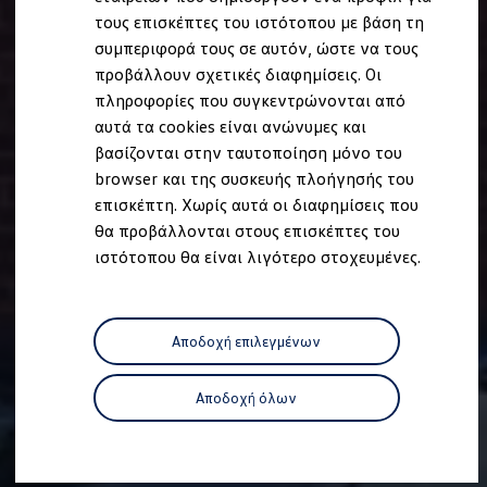
Ανακύκλωση & Επιστροφή
τους επισκέπτες του ιστότοπου με βάση τη
Ανακλήσεις ασφαλείας και Τεχνικά μέτρα
συμπεριφορά τους σε αυτόν, ώστε να τους
Προειδοποιητικές και ενδεικτικές λυχνίες
Eνημερώσεις λογισμικού
προβάλλουν σχετικές διαφημίσεις. Οι
Digital Manual - Ψηφιακό εγχειρίδιο
πληροφορίες που συγκεντρώνονται από
XTL diesel fuel
αυτά τα cookies είναι ανώνυμες και
Υπηρεσίες Volkswagen
Υπηρεσίες Volkswagen Click@Service
βασίζονται στην ταυτοποίηση μόνο του
Pick Up & Delivery
browser και της συσκευής πλοήγησής του
Φροντίδα Clean Plus
επισκέπτη. Χωρίς αυτά οι διαφημίσεις που
Επαγγελματικά Οχήματα Volkswagen
Συντήρηση & Επισκευή Επαγγελματικών Οχη
θα προβάλλονται στους επισκέπτες του
Σημαντικές πληροφορίες
ιστότοπου θα είναι λιγότερο στοχευμένες.
Εγγύηση Επαγγελματικών Volkswagen
Εγγύηση Volkswagen
Volkswagen JOY
Εξουσιοδοτημένο Δίκτυο Volkswagen
Αποδοχή επιλεγμένων
Αστυπάλαια: Κίνητρα Επιδότησης
Volkswagen Bulli - 75 Χρόνια Κληρονομιάς
Bulli magazine
Αποδοχή όλων
Stories
VW Bus History