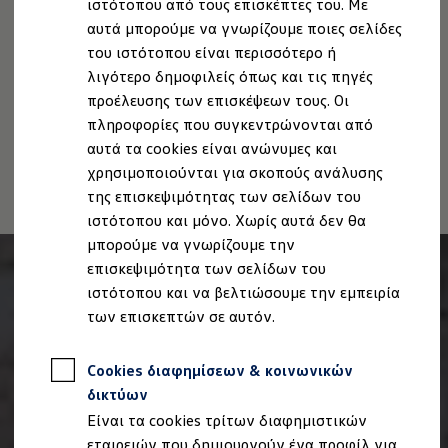
ιστότοπου από τους επισκέπτες του. Με
Πολιτική cookies
Άδειες Χρήσης Τρίτων
Ιδιοκτήτες και υπηρεσίες After Sales
αυτά μπορούμε να γνωρίζουμε ποιες σελίδες
Πληροφορίες Ασφαλείας Προϊόντων
myVolkswagen
Service και γνήσια ανταλλακτικά
του ιστότοπου είναι περισσότερο ή
Volkswagen AG (Στοιχεία έκδοσης και νομικά κείμενα)
Επιθεώρηση & ΚΤΕΟ
λιγότερο δημοφιλείς όπως και τις πηγές
Δήλωση Προσβασιμότητας
Επισκευές & έλεγχοι
προέλευσης των επισκέψεων τους. Οι
Πληροφορίες για την Προσβασιμότητα
EU Data Act
Λιπαντικά κινητήρα και υγρά
Τροχοί και ελαστικά
πληροφορίες που συγκεντρώνονται από
Ανάκληση Ψηφιακών υπηρεσιών
Οδική Βοήθεια
αυτά τα cookies είναι ανώνυμες και
Volkswagen Service
χρησιμοποιούνται για σκοπούς ανάλυσης
Ανταλλακτικά Volkswagen
Γνήσια αξεσουάρ Volkswagen
της επισκεψιμότητας των σελίδων του
Γνήσια αξεσουάρ Volkswagen ειδικά για κάθε 
ιστότοπου και μόνο. Χωρίς αυτά δεν θα
Εσωτερική και εξωτερική προστασία
μπορούμε να γνωρίζουμε την
Λύσεις μεταφοράς και αποσκευών
Ψυχαγωγία και ηλεκτρονικές συσκευές
επισκεψιμότητα των σελίδων του
Εξατομίκευση
ιστότοπου και να βελτιώσουμε την εμπειρία
Επιτοίχιος σταθμός φόρτισης και καλώδια φό
των επισκεπτών σε αυτόν.
Συλλογές Lifestyle
Digital Extras
Υπηρεσίες για το μοντέλο σας
Cookies διαφημίσεων & κοινωνικών
Εφαρμογές Volkswagen, σύνδεση και ψηφιακό
Σύνδεση κινητού τηλεφώνου και οχήματος
δικτύων
Ενημερώσεις για λογισμικό, χάρτες και ραδι
Είναι τα cookies τρίτων διαφημιστικών
We Charge - Υπηρεσία Φόρτισης
Πληροφορίες Πελάτη
εταιρειών που δημιουργούν ένα προφίλ για