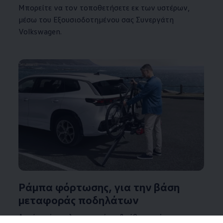
Μπορείτε να τον τοποθετήσετε εκ των υστέρων,
μέσω του Εξουσιοδοτημένου σας Συνεργάτη
Volkswagen
.
Ράμπα φόρτωσης, για την βάση
μεταφοράς ποδηλάτων
Αυτή η ράμπα λειτουργεί ως βοήθημα φόρτωσης.