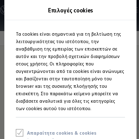
Ανακαλύψτε τα Μοντέλα
Επιλογές cookies
Διαμορφώστε το Volkswagen σας
Επαγγελματικά Οχήματα Volkswagen
Ηλεκτρικά μοντέλα
Μετάβαση
Μετάβαση
eHybrid μοντέλα
Τα cookies είναι σημαντικά για τη βελτίωση της
στο
στο
Ηλεκτρικά & eHybrid μοντέλα
περιεχόμενο
footer
Information
λειτουργικότητας του ιστότοπου, την
Ηλεκτρικά μοντέλα
ID.3 Neo
αναβάθμιση της εμπειρίας των επισκεπτών σε
Νέο ID. Polo
αυτόν και την προβολή σχετικών διαφημίσεων
ID.4
στους χρήστες. Οι πληροφορίες που
ID.4 GTX
Ζάντες αλουμινίου
ID.5
συγκεντρώνονται από τα cookies είναι ανώνυμες
ID.5 GTX
και βασίζονται στην ταυτοποίηση μόνο του
ID.7
"Rockingham" 17 και
browser και της συσκευής πλοήγησής του
ID.7 GTX
ID. Buzz
επισκέπτη. Στο παρακάτω κείμενο μπορείτε να
18"
ID. Buzz Cargo
διαβάσετε αναλυτικά για όλες τις κατηγορίες
ID. CROSS
των cookies αυτού του ιστότοπου.
eHybrid μοντέλα
Νέο Golf ehybrid
Χειμερινό στυλ με υπογραφή
Volkswagen
. Οι ζάντες για το
Golf GTE
Νέο Tiguan ehybrid
Tayron συνδυάζουν κομψότητα και ανθεκτικότητα, ειδικά
Νέο Tayron ehybrid
για τις χαμηλές θερμοκρασίες. Επιλέξτε 17” Brilliant Silver
Απαραίτητα cookies & cookies
e-Tools για ηλεκτρικά αυτοκίνητα