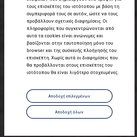
Ανακύκλωση & Επιστροφή
τους επισκέπτες του ιστότοπου με βάση τη
Ανακλήσεις ασφαλείας και Τεχνικά μέτρα
συμπεριφορά τους σε αυτόν, ώστε να τους
Προειδοποιητικές και ενδεικτικές λυχνίες
Eνημερώσεις λογισμικού
προβάλλουν σχετικές διαφημίσεις. Οι
Digital Manual - Ψηφιακό εγχειρίδιο
πληροφορίες που συγκεντρώνονται από
XTL diesel fuel
αυτά τα cookies είναι ανώνυμες και
Υπηρεσίες Volkswagen
Υπηρεσίες Volkswagen Click@Service
βασίζονται στην ταυτοποίηση μόνο του
Pick Up & Delivery
browser και της συσκευής πλοήγησής του
Φροντίδα Clean Plus
επισκέπτη. Χωρίς αυτά οι διαφημίσεις που
Επαγγελματικά Οχήματα Volkswagen
Συντήρηση & Επισκευή Επαγγελματικών Οχη
θα προβάλλονται στους επισκέπτες του
Σημαντικές πληροφορίες
ιστότοπου θα είναι λιγότερο στοχευμένες.
Εγγύηση Επαγγελματικών Volkswagen
Εγγύηση Volkswagen
Volkswagen JOY
Εξουσιοδοτημένο Δίκτυο Volkswagen
Αποδοχή επιλεγμένων
Αστυπάλαια: Κίνητρα Επιδότησης
Volkswagen Bulli - 75 Χρόνια Κληρονομιάς
Bulli magazine
Αποδοχή όλων
Stories
VW Bus History