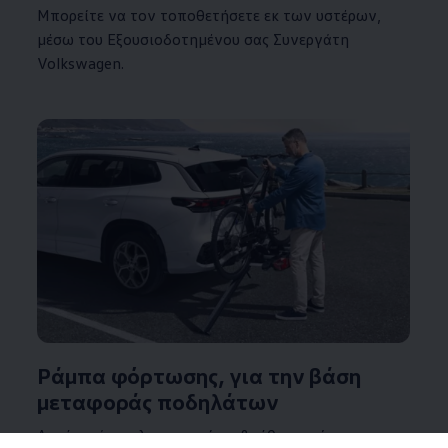
Μπορείτε να τον τοποθετήσετε εκ των υστέρων,
μέσω του Εξουσιοδοτημένου σας Συνεργάτη
Volkswagen
.
Ράμπα φόρτωσης, για την βάση
μεταφοράς ποδηλάτων
Αυτή η ράμπα λειτουργεί ως βοήθημα φόρτωσης.