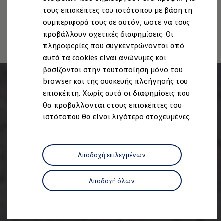
Ανακύκλωση & Επιστροφή
Ανάκληση Ψηφιακών υπηρεσιών
τους επισκέπτες του ιστότοπου με βάση τη
Ανακλήσεις ασφαλείας και Τεχνικά μέτρα
συμπεριφορά τους σε αυτόν, ώστε να τους
Προειδοποιητικές και ενδεικτικές λυχνίες
Eνημερώσεις λογισμικού
προβάλλουν σχετικές διαφημίσεις. Οι
Digital Manual - Ψηφιακό εγχειρίδιο
πληροφορίες που συγκεντρώνονται από
XTL diesel fuel
αυτά τα cookies είναι ανώνυμες και
Υπηρεσίες Volkswagen
Υπηρεσίες Volkswagen Click@Service
βασίζονται στην ταυτοποίηση μόνο του
Pick Up & Delivery
browser και της συσκευής πλοήγησής του
Φροντίδα Clean Plus
επισκέπτη. Χωρίς αυτά οι διαφημίσεις που
Επαγγελματικά Οχήματα Volkswagen
Συντήρηση & Επισκευή Επαγγελματικών Οχη
θα προβάλλονται στους επισκέπτες του
Σημαντικές πληροφορίες
ιστότοπου θα είναι λιγότερο στοχευμένες.
Εγγύηση Επαγγελματικών Volkswagen
Εγγύηση Volkswagen
Volkswagen JOY
Εξουσιοδοτημένο Δίκτυο Volkswagen
Αποδοχή επιλεγμένων
Αστυπάλαια: Κίνητρα Επιδότησης
Volkswagen Bulli - 75 Χρόνια Κληρονομιάς
Bulli magazine
Αποδοχή όλων
Stories
VW Bus History