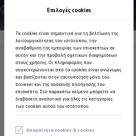
Ανακαλύψτε τα Μοντέλα
Επιλογές cookies
Διαμορφώστε το Volkswagen σας
Επαγγελματικά Οχήματα Volkswagen
Ηλεκτρικά μοντέλα
Μετάβαση
Μετάβαση
eHybrid μοντέλα
Τα cookies είναι σημαντικά για τη βελτίωση της
στο
στο
Ηλεκτρικά & eHybrid μοντέλα
περιεχόμενο
footer
Information
λειτουργικότητας του ιστότοπου, την
Ηλεκτρικά μοντέλα
ID.3 Neo
αναβάθμιση της εμπειρίας των επισκεπτών σε
Νέο ID. Polo
αυτόν και την προβολή σχετικών διαφημίσεων
ID.4
στους χρήστες. Οι πληροφορίες που
ID.4 GTX
Πατάκια
παντός καιρού
ID.5
συγκεντρώνονται από τα cookies είναι ανώνυμες
ID.5 GTX
και βασίζονται στην ταυτοποίηση μόνο του
ID.7
browser και της συσκευής πλοήγησής του
ID.7 GTX
Προστασία με φαντασία. Τα πατάκια παντός καιρού για το
ID. Buzz
επισκέπτη. Στο παρακάτω κείμενο μπορείτε να
Tayron είναι αντιολισθητικά, ανθεκτικά και 100%
ID. Buzz Cargo
διαβάσετε αναλυτικά για όλες τις κατηγορίες
ID. CROSS
ανακυκλώσιμα - προστατεύουν από βρωμιά και υγρασία,
των cookies αυτού του ιστότοπου.
eHybrid μοντέλα
ενώ χαρίζουν χαμόγελα στους μικρούς επιβάτες με σχέδια
Νέο Golf ehybrid
όπως δεινόσαυρους ή θαλάσσια ζώα.
Golf GTE
Νέο Tiguan ehybrid
Νέο Tayron ehybrid
Ανακαλύψτε περισσότερα
Απαραίτητα cookies & cookies
e-Tools για ηλεκτρικά αυτοκίνητα