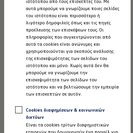
ιστότοπου από τους επισκέπτες του. Με
Ιδιοκτήτες και υπηρεσίες After Sales
αυτά μπορούμε να γνωρίζουμε ποιες σελίδες
myVolkswagen
Service και γνήσια ανταλλακτικά
του ιστότοπου είναι περισσότερο ή
Επιθεώρηση & ΚΤΕΟ
λιγότερο δημοφιλείς όπως και τις πηγές
Επισκευές & έλεγχοι
προέλευσης των επισκέψεων τους. Οι
Λιπαντικά κινητήρα και υγρά
Τροχοί και ελαστικά
πληροφορίες που συγκεντρώνονται από
Οδική Βοήθεια
αυτά τα cookies είναι ανώνυμες και
Volkswagen Service
χρησιμοποιούνται για σκοπούς ανάλυσης
Ανταλλακτικά Volkswagen
, 1 από 3
, 2 από 3
, 3 από 3
Γνήσια αξεσουάρ Volkswagen
της επισκεψιμότητας των σελίδων του
Γνήσια αξεσουάρ Volkswagen ειδικά για κάθε 
ιστότοπου και μόνο. Χωρίς αυτά δεν θα
Εσωτερική και εξωτερική προστασία
μπορούμε να γνωρίζουμε την
Λύσεις μεταφοράς και αποσκευών
Ψυχαγωγία και ηλεκτρονικές συσκευές
επισκεψιμότητα των σελίδων του
Εξατομίκευση
ιστότοπου και να βελτιώσουμε την εμπειρία
Επιτοίχιος σταθμός φόρτισης και καλώδια φό
των επισκεπτών σε αυτόν.
Συλλογές Lifestyle
Νομική Σημείωση
Προστασία Δεδομένων
Imprint
Digital Extras
Πολιτική cookies
Άδειες Χρήσης Τρίτων
Υπηρεσίες για το μοντέλο σας
Πληροφορίες Ασφαλείας Προϊόντων
Cookies διαφημίσεων & κοινωνικών
Εφαρμογές Volkswagen, σύνδεση και ψηφιακό
Σύνδεση κινητού τηλεφώνου και οχήματος
Volkswagen AG (Στοιχεία έκδοσης και νομικά κείμενα)
δικτύων
Ενημερώσεις για λογισμικό, χάρτες και ραδι
Δήλωση Προσβασιμότητας
Είναι τα cookies τρίτων διαφημιστικών
We Charge - Υπηρεσία Φόρτισης
Πληροφορίες για την Προσβασιμότητα
EU Data Act
Πληροφορίες Πελάτη
εταιρειών που δημιουργούν ένα προφίλ για