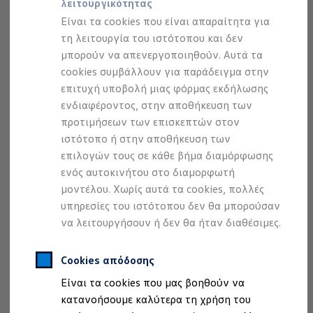
λειτουργικότητας
Προσομοιωτής αυτονομίας
Προσομοιωτής χρόνου φόρτισης
Είναι τα cookies που είναι απαραίτητα για
Προσομοιωτής κόστους φόρτισης
τη λειτουργία του ιστότοπου και δεν
ID. Ενημερώσεις λογισμικού
μπορούν να απενεργοποιηθούν. Αυτά τα
We Charge - Υπηρεσία Φόρτισης
Εύρεση δημόσιων σημείων φόρτισης
cookies συμβάλλουν για παράδειγμα στην
ID. Charger
επιτυχή υποβολή μιας φόρμας εκδήλωσης
Ενημέρωση ID.
ενδιαφέροντος, στην αποθήκευση των
Πλατφόρμα MEB
Μύθοι & Αλήθειες για την ηλεκτροκίνηση
προτιμήσεων των επισκεπτών στον
Πού μπορώ να φορτίσω;
ιστότοπο ή στην αποθήκευση των
Πόσο μακριά μπορώ να φτάσω;
επιλογών τους σε κάθε βήμα διαμόρφωσης
Πώς μπορώ να πληρώσω;
Πώς μπορώ να φορτίσω;
ενός αυτοκινήτου στο διαμορφωτή
Η αντλία θερμότητας στα ID.
μοντέλου. Χωρίς αυτά τα cookies, πολλές
Η λειτουργία ανάκτησης ενέργειας κατά την π
υπηρεσίες του ιστότοπου δεν θα μπορούσαν
Το σύστημα πέδησης στα ID.
Διαθέσιμα νέα και μεταχειρισμένα αυτοκίνητα
να λειτουργήσουν ή δεν θα ήταν διαθέσιμες.
Διαθέσιμα νέα αυτοκίνητα
Διαθέσιμα μεταχειρισμένα αυτοκίνητα
Χρηματοδότηση και Leasing
Cookies απόδοσης
Volkswagen Easy Living
Είναι τα cookies που μας βοηθούν να
Χρηματοδότηση Auto Credit
Χρηματοδότηση Classic Credit
κατανοήσουμε καλύτερα τη χρήση του
Καινοτόμες Τεχνολογίες