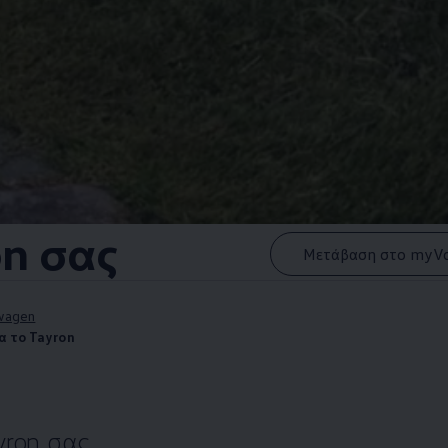
on σας
Μετάβαση στο myV
swagen
α το Tayron
yron σας.