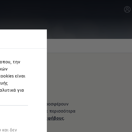
τοπου, την
ικών
ookies είναι
ευής
αλυτικά για
x” και “i-SIZE Trifix”. Προσφέρουν
χνίδι. Θέλετε να μάθετε περισσότερα
ήγηση με παιδιά και εφήβους
.
 και δεν