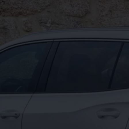
Ανακύκλωση & Επιστροφή
Ανακλήσεις ασφαλείας και Τεχνικά μέτρα
Προειδοποιητικές και ενδεικτικές λυχνίες
Eνημερώσεις λογισμικού
Digital Manual - Ψηφιακό εγχειρίδιο
XTL diesel fuel
Υπηρεσίες Volkswagen
Υπηρεσίες Volkswagen Click@Service
Pick Up & Delivery
Φροντίδα Clean Plus
Επαγγελματικά Οχήματα Volkswagen
Συντήρηση & Επισκευή Επαγγελματικών Οχη
Σημαντικές πληροφορίες
Εγγύηση Επαγγελματικών Volkswagen
Εγγύηση Volkswagen
Volkswagen JOY
Εξουσιοδοτημένο Δίκτυο Volkswagen
Αστυπάλαια: Κίνητρα Επιδότησης
Volkswagen Bulli - 75 Χρόνια Κληρονομιάς
Bulli magazine
Stories
VW Bus History