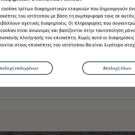
α cookies τρίτων διαφημιστικών εταιρειών που δημιουργούν έν
ισκέπτες του ιστότοπου με βάση τη συμπεριφορά τους σε αυτόν
οβάλλουν σχετικές διαφημίσεις. Οι πληροφορίες που συγκεντρ
 cookies είναι ανώνυμες και βασίζονται στην ταυτοποίηση μόν
 συσκευής πλοήγησής του επισκέπτη. Χωρίς αυτά οι διαφημίσεις
ονται στους επισκέπτες του ιστότοπου θα είναι λιγότερο στοχ
μοντέλο
ποδοχή επιλεγμένων
Αποδοχή όλων
νων
Imprint
Πολιτική cookies
Άδειες Χρήσης Τρίτων
Πληροφο
κά κείμενα)
Δήλωση Προσβασιμότητας
Πληροφορίες για την Προ
ρτισης
 κατάστημα
όφωνο