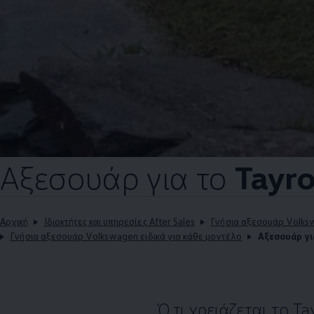
Αξεσουάρ για το
Tayr
Αρχική
Ιδιοκτήτες και υπηρεσίες After Sales
Γνήσια αξεσουάρ Volk
Γνήσια αξεσουάρ Volkswagen ειδικά για κάθε μοντέλο
Αξεσουάρ γι
Ό,τι χρειάζεται το Ta