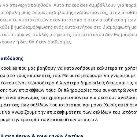
 να απενεργοποιηθούν. Αυτά τα cookies συμβάλλουν για παρά
 υποβολή μιας φόρμας εκδήλωσης ενδιαφέροντος, στην αποθή
σεων των επισκεπτών στον ιστότοπο ή στην αποθήκευση των
 κάθε βήμα διαμόρφωσης ενός αυτοκινήτου στο διαμορφωτή μο
υτά τα cookies, πολλές υπηρεσίες του ιστότοπου δεν θα μπορο
γήσουν ή δεν θα ήταν διαθέσιμες.
s απόδοσης
α cookies που μας βοηθούν να κατανοήσουμε καλύτερα τη χρήσ
ου από τους επισκέπτες του. Με αυτά μπορούμε να γνωρίζουμε 
ότοπου είναι περισσότερο ή λιγότερο δημοφιλείς όπως και τις 
έδηση στα ID.
σης των επισκέψεων τους. Οι πληροφορίες που συγκεντρώνοντ
ies είναι ανώνυμες και χρησιμοποιούνται για σκοπούς ανάλυση
ιμότητας των σελίδων του ιστότοπου και μόνο. Χωρίς αυτά δεν
ε να γνωρίζουμε την επισκεψιμότητα των σελίδων του ιστότο
ουμε την εμπειρία των επισκεπτών σε αυτόν.
 διαφημίσεων & κοινωνικών δικτύων