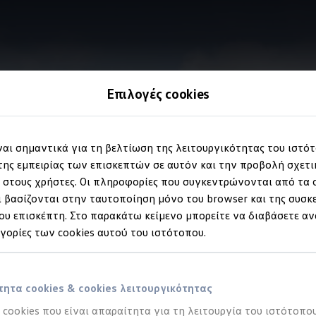
Επιλογές cookies
Information
ίναι σημαντικά για τη βελτίωση της λειτουργικότητας του ιστό
ης εμπειρίας των επισκεπτών σε αυτόν και την προβολή σχετ
στους χρήστες. Οι πληροφορίες που συγκεντρώνονται από τα c
θίσματα
 βασίζονται στην ταυτοποίηση μόνο του browser και της συσκ
υ επισκέπτη. Στο παρακάτω κείμενο μπορείτε να διαβάσετε αν
ηγορίες των cookies αυτού του ιστότοπου.
Volkswagen
Accessories για το Tayron σας, όπως τα “i-SIZE Kidfi
πιτρέπουν στο παιδί σας ελευθερία κινήσεων για άνεση και παι
olkswagen
; Βρείτε περισσότερες πληροφορίες στη σελίδα μας
Οδ
ητα cookies & cookies λειτουργικότητας
α cookies που είναι απαραίτητα για τη λειτουργία του ιστότοπου