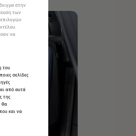
δειγμα στην
κευση των
 επιλογών
ντέλου.
ύσαν να
η του
ποιες σελίδες
πηγές
αι από αυτά
ς της
 θα
που και να