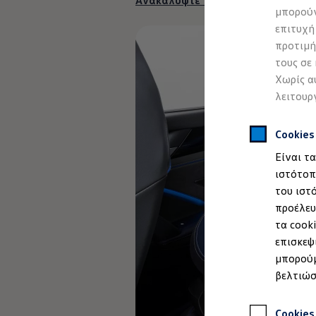
Ανακαλύψτε περισσότερα
Προσομοιωτής αυτονομίας
μπορούν
Προσομοιωτής χρόνου φόρτισης
επιτυχή
Προσομοιωτής κόστους φόρτισης
ID. Ενημερώσεις λογισμικού
προτιμή
We Charge - Υπηρεσία Φόρτισης
τους σε
Εύρεση δημόσιων σημείων φόρτισης
Χωρίς α
ID. Charger
Ενημέρωση ID.
λειτουρ
Πλατφόρμα MEB
Μύθοι & Αλήθειες για την ηλεκτροκίνηση
Πού μπορώ να φορτίσω;
Cookie
Πόσο μακριά μπορώ να φτάσω;
Είναι τ
Πώς μπορώ να πληρώσω;
Πώς μπορώ να φορτίσω;
ιστότοπ
Η αντλία θερμότητας στα ID.
του ιστ
Η λειτουργία ανάκτησης ενέργειας κατά την π
προέλευ
Το σύστημα πέδησης στα ID.
Διαθέσιμα νέα και μεταχειρισμένα αυτοκίνητα
τα cook
Διαθέσιμα νέα αυτοκίνητα
επισκεψ
Διαθέσιμα μεταχειρισμένα αυτοκίνητα
μπορούμ
Χρηματοδότηση και Leasing
Volkswagen Easy Living
βελτιώσ
Χρηματοδότηση Auto Credit
Χρηματοδότηση Classic Credit
Καινοτόμες Τεχνολογίες
Cookies