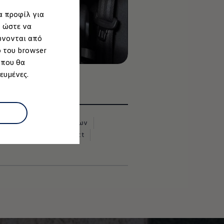
α προφίλ για
, ώστε να
ώνονται από
ο του browser
 που θα
ευμένες.
ρίες Ασφαλείας Προϊόντων
σβασιμότητα
EU Data Act