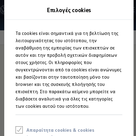
Ανακαλύψτε τα Μοντέλα
Επιλογές cookies
Διαμορφώστε το Volkswagen σας
Επαγγελματικά Οχήματα Volkswagen
Ηλεκτρικά μοντέλα
Μετάβαση
Μετάβαση
eHybrid μοντέλα
Τα cookies είναι σημαντικά για τη βελτίωση της
στο
στο
Ηλεκτρικά & eHybrid μοντέλα
περιεχόμενο
footer
Information
λειτουργικότητας του ιστότοπου, την
Ηλεκτρικά μοντέλα
ID.3 Neo
αναβάθμιση της εμπειρίας των επισκεπτών σε
Νέο ID. Polo
αυτόν και την προβολή σχετικών διαφημίσεων
ID.4
στους χρήστες. Οι πληροφορίες που
ID.4 GTX
Υφασμάτινα
πατάκια
ID.5
συγκεντρώνονται από τα cookies είναι ανώνυμες
ID.5 GTX
και βασίζονται στην ταυτοποίηση μόνο του
ID.7
δαπέδου
browser και της συσκευής πλοήγησής του
ID.7 GTX
ID. Buzz
επισκέπτη. Στο παρακάτω κείμενο μπορείτε να
ID. Buzz Cargo
διαβάσετε αναλυτικά για όλες τις κατηγορίες
ID. CROSS
Χάρη στο εύκολο σύστημα στερέωσης
Volkswagen
, αυτό
των cookies αυτού του ιστότοπου.
eHybrid μοντέλα
το σετ 4 τεμαχίων υφασμάτινα πατάκια, σε μαύρο χρώμα
Νέο Golf ehybrid
με επιγραφή "Tiguan Allspace", μπορεί να προστατεύσει σε
Golf GTE
Νέο Tiguan ehybrid
μεγάλο βαθμό το δάπεδο, στον χώρο ποδιών σας, από τη
Νέο Tayron ehybrid
βρωμιά.
Απαραίτητα cookies & cookies
e-Tools για ηλεκτρικά αυτοκίνητα