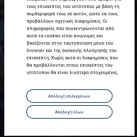
Ανακύκλωση & Επιστροφή
τους επισκέπτες του ιστότοπου με βάση τη
Ανακλήσεις ασφαλείας και Τεχνικά μέτρα
συμπεριφορά τους σε αυτόν, ώστε να τους
Προειδοποιητικές και ενδεικτικές λυχνίες
Eνημερώσεις λογισμικού
προβάλλουν σχετικές διαφημίσεις. Οι
Digital Manual - Ψηφιακό εγχειρίδιο
πληροφορίες που συγκεντρώνονται από
XTL diesel fuel
αυτά τα cookies είναι ανώνυμες και
Υπηρεσίες Volkswagen
Υπηρεσίες Volkswagen Click@Service
βασίζονται στην ταυτοποίηση μόνο του
Pick Up & Delivery
browser και της συσκευής πλοήγησής του
Φροντίδα Clean Plus
επισκέπτη. Χωρίς αυτά οι διαφημίσεις που
Επαγγελματικά Οχήματα Volkswagen
Συντήρηση & Επισκευή Επαγγελματικών Οχη
θα προβάλλονται στους επισκέπτες του
Σημαντικές πληροφορίες
ιστότοπου θα είναι λιγότερο στοχευμένες.
Εγγύηση Επαγγελματικών Volkswagen
Εγγύηση Volkswagen
Volkswagen JOY
Εξουσιοδοτημένο Δίκτυο Volkswagen
Αποδοχή επιλεγμένων
Αστυπάλαια: Κίνητρα Επιδότησης
Volkswagen Bulli - 75 Χρόνια Κληρονομιάς
Bulli magazine
Αποδοχή όλων
Stories
VW Bus History