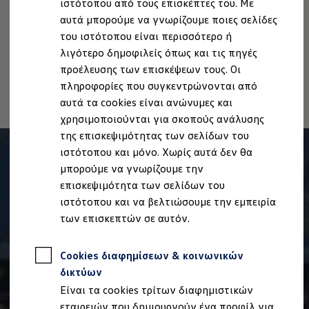
ιστότοπου από τους επισκέπτες του. Με
Volkswagen AG (Στοιχεία έκδοσης και νομικά κείμενα)
Ιδιοκτήτες και υπηρεσίες After Sales
αυτά μπορούμε να γνωρίζουμε ποιες σελίδες
Δήλωση Προσβασιμότητας
myVolkswagen
Service και γνήσια ανταλλακτικά
του ιστότοπου είναι περισσότερο ή
Πληροφορίες για την Προσβασιμότητα
EU Data Act
Επιθεώρηση & ΚΤΕΟ
λιγότερο δημοφιλείς όπως και τις πηγές
Ανάκληση Ψηφιακών υπηρεσιών
Επισκευές & έλεγχοι
προέλευσης των επισκέψεων τους. Οι
Λιπαντικά κινητήρα και υγρά
Τροχοί και ελαστικά
πληροφορίες που συγκεντρώνονται από
Οδική Βοήθεια
αυτά τα cookies είναι ανώνυμες και
Volkswagen Service
χρησιμοποιούνται για σκοπούς ανάλυσης
Ανταλλακτικά Volkswagen
Γνήσια αξεσουάρ Volkswagen
της επισκεψιμότητας των σελίδων του
Γνήσια αξεσουάρ Volkswagen ειδικά για κάθε 
ιστότοπου και μόνο. Χωρίς αυτά δεν θα
Εσωτερική και εξωτερική προστασία
μπορούμε να γνωρίζουμε την
Λύσεις μεταφοράς και αποσκευών
Ψυχαγωγία και ηλεκτρονικές συσκευές
επισκεψιμότητα των σελίδων του
Εξατομίκευση
ιστότοπου και να βελτιώσουμε την εμπειρία
Επιτοίχιος σταθμός φόρτισης και καλώδια φό
των επισκεπτών σε αυτόν.
Συλλογές Lifestyle
Digital Extras
Υπηρεσίες για το μοντέλο σας
Cookies διαφημίσεων & κοινωνικών
Εφαρμογές Volkswagen, σύνδεση και ψηφιακό
Σύνδεση κινητού τηλεφώνου και οχήματος
δικτύων
Ενημερώσεις για λογισμικό, χάρτες και ραδι
Είναι τα cookies τρίτων διαφημιστικών
We Charge - Υπηρεσία Φόρτισης
Πληροφορίες Πελάτη
εταιρειών που δημιουργούν ένα προφίλ για