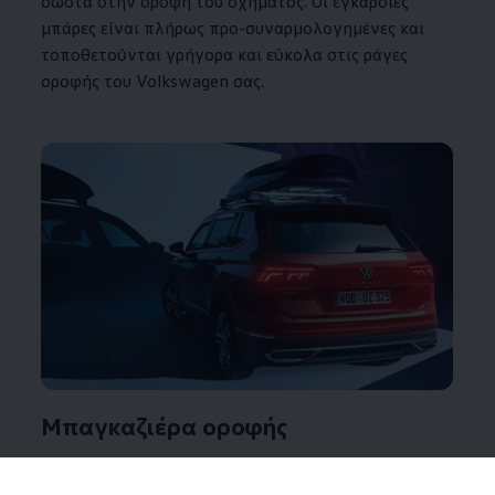
σωστά στην οροφή του οχήματος. Οι εγκάρσιες
μπάρες είναι πλήρως προ-συναρμολογημένες και
τοποθετούνται γρήγορα και εύκολα στις ράγες
οροφής του
Volkswagen
σας.
Μπαγκαζιέρα οροφής
Η μπαγκαζιέρα οροφής μας "Comfort 460" έχει
βελτιστοποιημένη αεροδυναμική σχεδίαση που