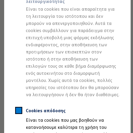
λειτουργικότητας
Προσομοιωτής αυτονομίας
Ανακαλύψτε περισσότερα
Προσομοιωτής χρόνου φόρτισης
Είναι τα cookies που είναι απαραίτητα για
Προσομοιωτής κόστους φόρτισης
τη λειτουργία του ιστότοπου και δεν
ID. Ενημερώσεις λογισμικού
μπορούν να απενεργοποιηθούν. Αυτά τα
We Charge - Υπηρεσία Φόρτισης
Εύρεση δημόσιων σημείων φόρτισης
cookies συμβάλλουν για παράδειγμα στην
ID. Charger
επιτυχή υποβολή μιας φόρμας εκδήλωσης
Ενημέρωση ID.
ενδιαφέροντος, στην αποθήκευση των
Πλατφόρμα MEB
Μύθοι & Αλήθειες για την ηλεκτροκίνηση
προτιμήσεων των επισκεπτών στον
Πού μπορώ να φορτίσω;
ιστότοπο ή στην αποθήκευση των
Πόσο μακριά μπορώ να φτάσω;
επιλογών τους σε κάθε βήμα διαμόρφωσης
Πώς μπορώ να πληρώσω;
Πώς μπορώ να φορτίσω;
ενός αυτοκινήτου στο διαμορφωτή
Η αντλία θερμότητας στα ID.
μοντέλου. Χωρίς αυτά τα cookies, πολλές
Η λειτουργία ανάκτησης ενέργειας κατά την π
υπηρεσίες του ιστότοπου δεν θα μπορούσαν
Το σύστημα πέδησης στα ID.
Διαθέσιμα νέα και μεταχειρισμένα αυτοκίνητα
να λειτουργήσουν ή δεν θα ήταν διαθέσιμες.
Διαθέσιμα νέα αυτοκίνητα
Διαθέσιμα μεταχειρισμένα αυτοκίνητα
Χρηματοδότηση και Leasing
Cookies απόδοσης
Νομική Σημείωση
Προστασία Δεδομένων
Imprint
Volkswagen Easy Living
Είναι τα cookies που μας βοηθούν να
Πολιτική cookies
Άδειες Χρήσης Τρίτων
Χρηματοδότηση Auto Credit
Χρηματοδότηση Classic Credit
κατανοήσουμε καλύτερα τη χρήση του
Πληροφορίες Ασφαλείας Προϊόντων
Καινοτόμες Τεχνολογίες