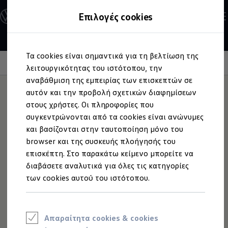
Ανακαλύψτε τα Μοντέλα
Επιλογές cookies
Διαμορφώστε το Volkswagen σας
Επαγγελματικά Οχήματα Volkswagen
Ηλεκτρικά μοντέλα
Μετάβαση
Μετάβαση
eHybrid μοντέλα
Τα cookies είναι σημαντικά για τη βελτίωση της
στο
στο
Ηλεκτρικά & eHybrid μοντέλα
περιεχόμενο
footer
Information
λειτουργικότητας του ιστότοπου, την
Ηλεκτρικά μοντέλα
ID.3 Neo
αναβάθμιση της εμπειρίας των επισκεπτών σε
Νέο ID. Polo
αυτόν και την προβολή σχετικών διαφημίσεων
ID.4
στους χρήστες. Οι πληροφορίες που
ID.4 GTX
Service ID.
ID.5
συγκεντρώνονται από τα cookies είναι ανώνυμες
ID.5 GTX
και βασίζονται στην ταυτοποίηση μόνο του
ID.7
browser και της συσκευής πλοήγησής του
ID.7 GTX
Τι είναι η υπηρεσία Service ID. και ποιος μπορεί να
ID. Buzz
επισκέπτη. Στο παρακάτω κείμενο μπορείτε να
τη χρησιμοποιήσει;
ID. Buzz Cargo
διαβάσετε αναλυτικά για όλες τις κατηγορίες
ID. CROSS
των cookies αυτού του ιστότοπου.
eHybrid μοντέλα
Οδηγείτε
ID.3
,
ID.4
,
ID.5
ή ID.7; Επωφεληθείτε από την
Νέο Golf ehybrid
υπηρεσία για ηλεκτρικά οχήματα για όλα τα έτη μοντέλου
Golf GTE
ID. και, φυσικά, για την έκδοση GTX. Με την υπηρεσία
Νέο Tiguan ehybrid
Νέο Tayron ehybrid
Service ID., ο συνεργάτης service μπορεί να σας βοηθήσει
Απαραίτητα cookies & cookies
e-Tools για ηλεκτρικά αυτοκίνητα