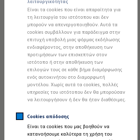
να περιορίσετε στο ελάχιστο τις έγνοιες σας, όταν
λειτουργικότητας
Προσομοιωτής αυτονομίας
βρίσκεστε στο δρόμο, καθώς σχεδόν κάθε συνεργείο
Προσομοιωτής χρόνου φόρτισης
Είναι τα cookies που είναι απαραίτητα για
Προσομοιωτής κόστους φόρτισης
Volkswagen
διαθέτει ειδικά καταρτισμένο και
τη λειτουργία του ιστότοπου και δεν
ID. Ενημερώσεις λογισμικού
εκπαιδευμένο τεχνικό προσωπικό, για τη διαχείριση
μπορούν να απενεργοποιηθούν. Αυτά τα
We Charge - Υπηρεσία Φόρτισης
ηλεκτρικών οχημάτων. Εάν θέλετε να μάθετε πότε πρέπει
Εύρεση δημόσιων σημείων φόρτισης
cookies συμβάλλουν για παράδειγμα στην
ID. Charger
να γίνει το επόμενο ραντεβού service, η εμφάνιση
επιτυχή υποβολή μιας φόρμας εκδήλωσης
Ενημέρωση ID.
εναπομένοντα διαστήματος, μέχρι την συντήρησή, μπορεί
ενδιαφέροντος, στην αποθήκευση των
Πλατφόρμα MEB
να σας δώσει την απάντηση. Μπορείτε να τη βρείτε στην
Μύθοι & Αλήθειες για την ηλεκτροκίνηση
προτιμήσεων των επισκεπτών στον
Πού μπορώ να φορτίσω;
οθόνη του πίνακα οργάνων σας, καθώς και στο σύστημα
ιστότοπο ή στην αποθήκευση των
Πόσο μακριά μπορώ να φτάσω;
infotainment.
επιλογών τους σε κάθε βήμα διαμόρφωσης
Πώς μπορώ να πληρώσω;
Πώς μπορώ να φορτίσω;
ενός αυτοκινήτου στο διαμορφωτή
Η αντλία θερμότητας στα ID.
μοντέλου. Χωρίς αυτά τα cookies, πολλές
Η λειτουργία ανάκτησης ενέργειας κατά την π
υπηρεσίες του ιστότοπου δεν θα μπορούσαν
Το σύστημα πέδησης στα ID.
Διαθέσιμα νέα και μεταχειρισμένα αυτοκίνητα
να λειτουργήσουν ή δεν θα ήταν διαθέσιμες.
Διαθέσιμα νέα αυτοκίνητα
Διαθέσιμα μεταχειρισμένα αυτοκίνητα
Χρηματοδότηση και Leasing
Cookies απόδοσης
Volkswagen Easy Living
Είναι τα cookies που μας βοηθούν να
Χρηματοδότηση Auto Credit
Χρηματοδότηση Classic Credit
κατανοήσουμε καλύτερα τη χρήση του
Καινοτόμες Τεχνολογίες