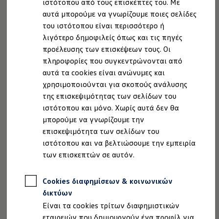
ιστότοπου από τους επισκέπτες του. Με
Ιδιοκτήτες και υπηρεσίες After Sales
αυτά μπορούμε να γνωρίζουμε ποιες σελίδες
myVolkswagen
Service και γνήσια ανταλλακτικά
του ιστότοπου είναι περισσότερο ή
Επιθεώρηση & ΚΤΕΟ
λιγότερο δημοφιλείς όπως και τις πηγές
Επισκευές & έλεγχοι
προέλευσης των επισκέψεων τους. Οι
Λιπαντικά κινητήρα και υγρά
Τροχοί και ελαστικά
πληροφορίες που συγκεντρώνονται από
Οδική Βοήθεια
αυτά τα cookies είναι ανώνυμες και
Volkswagen Service
Τα οφέλη σας
χρησιμοποιούνται για σκοπούς ανάλυσης
Ανταλλακτικά Volkswagen
Γνήσια αξεσουάρ Volkswagen
της επισκεψιμότητας των σελίδων του
Γνήσια αξεσουάρ Volkswagen ειδικά για κάθε 
Υψηλή ποιότητα υπηρεσιών:
ιστότοπου και μόνο. Χωρίς αυτά δεν θα
Εσωτερική και εξωτερική προστασία
Επωφεληθείτε από υψηλό επίπεδο
μπορούμε να γνωρίζουμε την
Λύσεις μεταφοράς και αποσκευών
τεχνογνωσίας και κατάρτισης του ειδικά
Ψυχαγωγία και ηλεκτρονικές συσκευές
επισκεψιμότητα των σελίδων του
Εξατομίκευση
εκπαιδευμένου τεχνικού προσωπικού.
ιστότοπου και να βελτιώσουμε την εμπειρία
Επιτοίχιος σταθμός φόρτισης και καλώδια φό
των επισκεπτών σε αυτόν.
Εξυπηρέτηση προσανατολισμένη στον
Συλλογές Lifestyle
Digital Extras
πελάτη:
Υπηρεσίες για το μοντέλο σας
Δεν χρειάζεται να ψάχνετε πολύ για καλή
Cookies διαφημίσεων & κοινωνικών
Εφαρμογές Volkswagen, σύνδεση και ψηφιακό
εξυπηρέτηση : μπορείτε απλά να
Σύνδεση κινητού τηλεφώνου και οχήματος
δικτύων
Ενημερώσεις για λογισμικό, χάρτες και ραδι
χρησιμοποιήσετε την
Είναι τα cookies τρίτων διαφημιστικών
We Charge - Υπηρεσία Φόρτισης
"Αναζήτηση Συνεργάτη
Volkswagen
"
Πληροφορίες Πελάτη
εταιρειών που δημιουργούν ένα προφίλ για