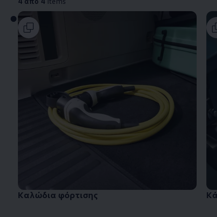
4 από 4
items
Καλώδια φόρτισης
Κ