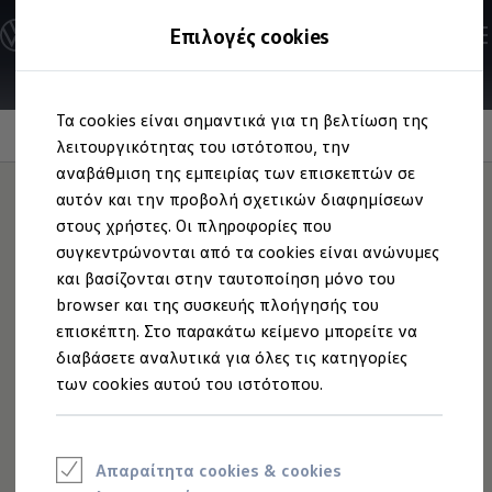
Ανακαλύψτε τα Μοντέλα
Επιλογές cookies
Διαμορφώστε το Volkswagen σας
Επαγγελματικά Οχήματα Volkswagen
Ηλεκτρικά μοντέλα
Μετάβαση
Μετάβαση
eHybrid μοντέλα
Τα cookies είναι σημαντικά για τη βελτίωση της
στο
στο
Ηλεκτρικά & eHybrid μοντέλα
περιεχόμενο
footer
Information
λειτουργικότητας του ιστότοπου, την
Ηλεκτρικά μοντέλα
ID.3 Neo
αναβάθμιση της εμπειρίας των επισκεπτών σε
Νέο ID. Polo
αυτόν και την προβολή σχετικών διαφημίσεων
ID.4
στους χρήστες. Οι πληροφορίες που
ID.4 GTX
Επιστροφή
ID.5
συγκεντρώνονται από τα cookies είναι ανώνυμες
ID.5 GTX
και βασίζονται στην ταυτοποίηση μόνο του
ID.7
και
ανακύκλωση
browser και της συσκευής πλοήγησής του
ID.7 GTX
ID. Buzz
επισκέπτη. Στο παρακάτω κείμενο μπορείτε να
μπαταριών
ID. Buzz Cargo
διαβάσετε αναλυτικά για όλες τις κατηγορίες
ID. CROSS
των cookies αυτού του ιστότοπου.
eHybrid μοντέλα
Νέο Golf ehybrid
Golf GTE
Νέο Tiguan ehybrid
Νέο Tayron ehybrid
Απαραίτητα cookies & cookies
e-Tools για ηλεκτρικά αυτοκίνητα