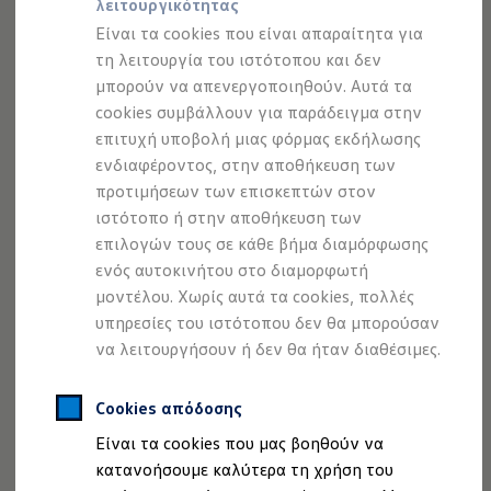
λειτουργικότητας
Προσομοιωτής αυτονομίας
Προσομοιωτής χρόνου φόρτισης
Είναι τα cookies που είναι απαραίτητα για
Προσομοιωτής κόστους φόρτισης
τη λειτουργία του ιστότοπου και δεν
ID. Ενημερώσεις λογισμικού
μπορούν να απενεργοποιηθούν. Αυτά τα
We Charge - Υπηρεσία Φόρτισης
Εύρεση δημόσιων σημείων φόρτισης
cookies συμβάλλουν για παράδειγμα στην
ID. Charger
επιτυχή υποβολή μιας φόρμας εκδήλωσης
Ενημέρωση ID.
ενδιαφέροντος, στην αποθήκευση των
Πλατφόρμα MEB
Μύθοι & Αλήθειες για την ηλεκτροκίνηση
προτιμήσεων των επισκεπτών στον
Πού μπορώ να φορτίσω;
ιστότοπο ή στην αποθήκευση των
Πόσο μακριά μπορώ να φτάσω;
επιλογών τους σε κάθε βήμα διαμόρφωσης
Πώς μπορώ να πληρώσω;
Πώς μπορώ να φορτίσω;
ενός αυτοκινήτου στο διαμορφωτή
Η αντλία θερμότητας στα ID.
μοντέλου. Χωρίς αυτά τα cookies, πολλές
Η λειτουργία ανάκτησης ενέργειας κατά την π
Τόσο τα οχήματα όσο και τα γνήσια ανταλλακτικά
υπηρεσίες του ιστότοπου δεν θα μπορούσαν
Το σύστημα πέδησης στα ID.
ενδέχεται να περιέχουν μπαταρίες. Αυτές θα μπορούσαν
Διαθέσιμα νέα και μεταχειρισμένα αυτοκίνητα
να λειτουργήσουν ή δεν θα ήταν διαθέσιμες.
Διαθέσιμα νέα αυτοκίνητα
να είναι, για παράδειγμα, μικρές φορητές μπαταρίες στο
Διαθέσιμα μεταχειρισμένα αυτοκίνητα
κλειδί του οχήματος, η μπαταρία SLI (μπαταρία για
Χρηματοδότηση και Leasing
Cookies απόδοσης
εκκίνηση, φωτισμό ή ανάφλεξη) ή η μπαταρία ηλεκτρικού
Volkswagen Easy Living
Είναι τα cookies που μας βοηθούν να
Χρηματοδότηση Auto Credit
οχήματος - δηλαδή η μπαταρία κίνησής σας - σε ένα
Χρηματοδότηση Classic Credit
κατανοήσουμε καλύτερα τη χρήση του
ηλεκτρικό όχημα.
Καινοτόμες Τεχνολογίες