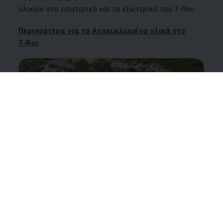
υλικών στο εσωτερικό και το εξωτερικό του
T‑Roc
.
Περισσότερα για τα Aνακυκλωμένα υλικά στο
T‑Roc
ID.4
Ανακαλύψτε πού χρησιμοποιούνται ανακυκλωμένα
πλαστικά υλικά στο
ID.4
και ποιο ποσοστό