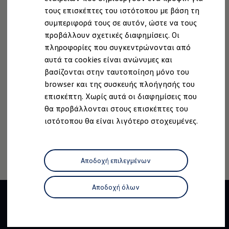
Ανακύκλωση & Επιστροφή
τους επισκέπτες του ιστότοπου με βάση τη
Ανακλήσεις ασφαλείας και Τεχνικά μέτρα
συμπεριφορά τους σε αυτόν, ώστε να τους
Προειδοποιητικές και ενδεικτικές λυχνίες
Eνημερώσεις λογισμικού
προβάλλουν σχετικές διαφημίσεις. Οι
Digital Manual - Ψηφιακό εγχειρίδιο
πληροφορίες που συγκεντρώνονται από
Νομική Σημείωση
Προστασία Δεδομένων
Imprint
XTL diesel fuel
αυτά τα cookies είναι ανώνυμες και
Υπηρεσίες Volkswagen
Πολιτική cookies
Άδειες Χρήσης Τρίτων
Υπηρεσίες Volkswagen Click@Service
βασίζονται στην ταυτοποίηση μόνο του
Πληροφορίες Ασφαλείας Προϊόντων
Pick Up & Delivery
browser και της συσκευής πλοήγησής του
Volkswagen AG (Στοιχεία έκδοσης και νομικά κείμενα)
Φροντίδα Clean Plus
επισκέπτη. Χωρίς αυτά οι διαφημίσεις που
Επαγγελματικά Οχήματα Volkswagen
Δήλωση Προσβασιμότητας
Συντήρηση & Επισκευή Επαγγελματικών Οχη
θα προβάλλονται στους επισκέπτες του
Πληροφορίες για την Προσβασιμότητα
EU Data Act
Σημαντικές πληροφορίες
ιστότοπου θα είναι λιγότερο στοχευμένες.
Ανάκληση Ψηφιακών υπηρεσιών
Εγγύηση Επαγγελματικών Volkswagen
Εγγύηση Volkswagen
Volkswagen JOY
Εξουσιοδοτημένο Δίκτυο Volkswagen
Αποδοχή επιλεγμένων
Αστυπάλαια: Κίνητρα Επιδότησης
Volkswagen Bulli - 75 Χρόνια Κληρονομιάς
Bulli magazine
Αποδοχή όλων
Stories
VW Bus History