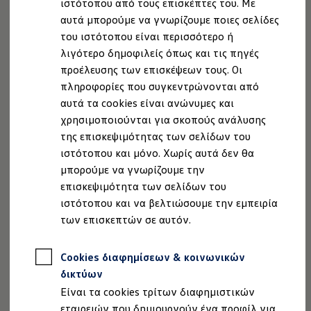
ιστότοπου από τους επισκέπτες του. Με
αυτοκινήτου.
Ιδιοκτήτες και υπηρεσίες After Sales
αυτά μπορούμε να γνωρίζουμε ποιες σελίδες
myVolkswagen
Service και γνήσια ανταλλακτικά
του ιστότοπου είναι περισσότερο ή
Επιθεώρηση & ΚΤΕΟ
λιγότερο δημοφιλείς όπως και τις πηγές
Υπηρεσία Αυτοκινήτου Αντικατάστασης
Επισκευές & έλεγχοι
προέλευσης των επισκέψεων τους. Οι
Λιπαντικά κινητήρα και υγρά
Επωφεληθείτε από τα ακόλουθα πλεονεκτήματα:
Τροχοί και ελαστικά
πληροφορίες που συγκεντρώνονται από
Οδική Βοήθεια
αυτά τα cookies είναι ανώνυμες και
Volkswagen Service
Άνετα:
χρησιμοποιούνται για σκοπούς ανάλυσης
Ανταλλακτικά Volkswagen
Με καλοσυντηρημένα ενοικιαζόμενα
Γνήσια αξεσουάρ Volkswagen
της επισκεψιμότητας των σελίδων του
αυτοκίνητα
Volkswagen
από την τρέχουσα
Γνήσια αξεσουάρ Volkswagen ειδικά για κάθε 
ιστότοπου και μόνο. Χωρίς αυτά δεν θα
Εσωτερική και εξωτερική προστασία
γκάμα οχημάτων.
μπορούμε να γνωρίζουμε την
Λύσεις μεταφοράς και αποσκευών
Ψυχαγωγία και ηλεκτρονικές συσκευές
Χωρίς άγχος:
επισκεψιμότητα των σελίδων του
Εξατομίκευση
Χωρίς επιπλέον προσπάθεια ή επίσκεψη στην
ιστότοπου και να βελτιώσουμε την εμπειρία
Επιτοίχιος σταθμός φόρτισης και καλώδια φό
υπηρεσία ενοικίασης αυτοκινήτων.
των επισκεπτών σε αυτόν.
Συλλογές Lifestyle
Digital Extras
Δωρεάν:
Υπηρεσίες για το μοντέλο σας
Εντός του πλαισίου της Εγγύησης
Cookies διαφημίσεων & κοινωνικών
Εφαρμογές Volkswagen, σύνδεση και ψηφιακό
Σύνδεση κινητού τηλεφώνου και οχήματος
Κινητικότητας.
δικτύων
Ενημερώσεις για λογισμικό, χάρτες και ραδι
Είναι τα cookies τρίτων διαφημιστικών
We Charge - Υπηρεσία Φόρτισης
Πληροφορίες Πελάτη
Κλείστε ραντεβού για Service
εταιρειών που δημιουργούν ένα προφίλ για