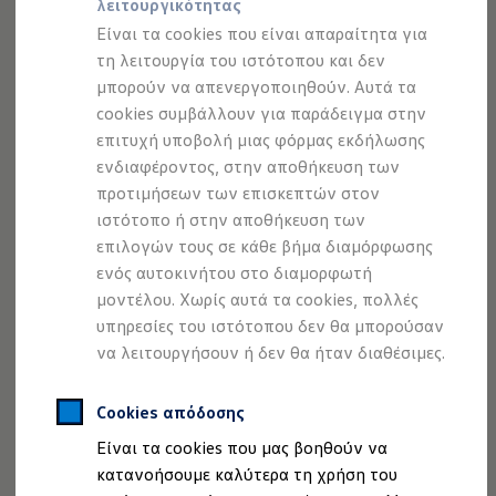
λειτουργικότητας
Εναλλακτική Κινητικότητα
Προσομοιωτής αυτονομίας
Προσομοιωτής χρόνου φόρτισης
Είναι τα cookies που είναι απαραίτητα για
Προσομοιωτής κόστους φόρτισης
Είτε το όχημά σας βρίσκεται στο συνεργείο, είτε το
τη λειτουργία του ιστότοπου και δεν
ID. Ενημερώσεις λογισμικού
πρόγραμμα των ραντεβού σας είναι γεμάτο: Διατηρήστε
μπορούν να απενεργοποιηθούν. Αυτά τα
We Charge - Υπηρεσία Φόρτισης
Εύρεση δημόσιων σημείων φόρτισης
την κινητικότητά σας.
cookies συμβάλλουν για παράδειγμα στην
ID. Charger
επιτυχή υποβολή μιας φόρμας εκδήλωσης
Ενημέρωση ID.
Υπηρεσία παραλαβής και παράδοσης
ενδιαφέροντος, στην αποθήκευση των
Πλατφόρμα MEB
Μύθοι & Αλήθειες για την ηλεκτροκίνηση
προτιμήσεων των επισκεπτών στον
Επωφεληθείτε από τα ακόλουθα πλεονεκτήματα:
Πού μπορώ να φορτίσω;
ιστότοπο ή στην αποθήκευση των
Πόσο μακριά μπορώ να φτάσω;
επιλογών τους σε κάθε βήμα διαμόρφωσης
Ευέλικτη:
Πώς μπορώ να πληρώσω;
Πώς μπορώ να φορτίσω;
ενός αυτοκινήτου στο διαμορφωτή
Ελεύθερη επιλογή τοποθεσίας παραλαβής και
Η αντλία θερμότητας στα ID.
μοντέλου. Χωρίς αυτά τα cookies, πολλές
παράδοσης.
Η λειτουργία ανάκτησης ενέργειας κατά την π
υπηρεσίες του ιστότοπου δεν θα μπορούσαν
Το σύστημα πέδησης στα ID.
Απλή:
Διαθέσιμα νέα και μεταχειρισμένα αυτοκίνητα
να λειτουργήσουν ή δεν θα ήταν διαθέσιμες.
Το
Volkswagen
σας θα παραληφθεί στον χώρο
Διαθέσιμα νέα αυτοκίνητα
σας, πριν από ένα ραντεβού service ή επισκευής
Διαθέσιμα μεταχειρισμένα αυτοκίνητα
Χρηματοδότηση και Leasing
Cookies απόδοσης
και θα σας στη συνέχεια θα σας επιστραφεί.
Volkswagen Easy Living
Είναι τα cookies που μας βοηθούν να
Χρηματοδότηση Auto Credit
Βολικό:
Χρηματοδότηση Classic Credit
κατανοήσουμε καλύτερα τη χρήση του
Σε συνδυασμό με την υπηρεσία αντικατάστασης
Καινοτόμες Τεχνολογίες