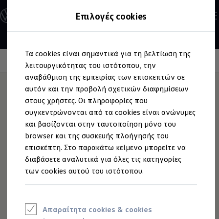
Ανακαλύψτε τα Μοντέλα
Επιλογές cookies
Διαμορφώστε το Volkswagen σας
Επαγγελματικά Οχήματα Volkswagen
Ηλεκτρικά μοντέλα
Μετάβαση
Μετάβαση
eHybrid μοντέλα
Τα cookies είναι σημαντικά για τη βελτίωση της
στο
στο
Ηλεκτρικά & eHybrid μοντέλα
περιεχόμενο
footer
Information
λειτουργικότητας του ιστότοπου, την
Ηλεκτρικά μοντέλα
ID.3 Neo
αναβάθμιση της εμπειρίας των επισκεπτών σε
Νέο ID. Polo
αυτόν και την προβολή σχετικών διαφημίσεων
ID.4
στους χρήστες. Οι πληροφορίες που
ID.4 GTX
Ενεργή
Παραλαβή
ID.5
συγκεντρώνονται από τα cookies είναι ανώνυμες
ID.5 GTX
και βασίζονται στην ταυτοποίηση μόνο του
ID.7
browser και της συσκευής πλοήγησής του
ID.7 GTX
Πριν από την εκτέλεση οποιαδήποτε επισκευής, ο
ID. Buzz
επισκέπτη. Στο παρακάτω κείμενο μπορείτε να
συνεργάτης της
Volkswagen
θα πραγματοποιήσει,
ID. Buzz Cargo
διαβάσετε αναλυτικά για όλες τις κατηγορίες
ID. CROSS
παρουσία σας και στα πλαίσια παραλαβής, έναν δωρεάν
των cookies αυτού του ιστότοπου.
eHybrid μοντέλα
οπτικό έλεγχο του
Volkswagen
σας – από τα φρένα μέχρι
Νέο Golf ehybrid
τον κινητήρα. Θα σας συμβουλεύσει και θα σας δώσει μια
Golf GTE
Νέο Tiguan ehybrid
εκτίμηση κόστους. Εσείς αποφασίζετε τι θα γίνει.
Νέο Tayron ehybrid
Απαραίτητα cookies & cookies
e-Tools για ηλεκτρικά αυτοκίνητα