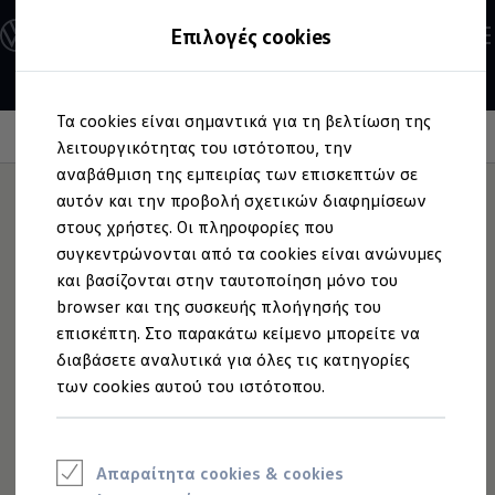
Ανακαλύψτε τα Μοντέλα
Επιλογές cookies
Διαμορφώστε το Volkswagen σας
Επαγγελματικά Οχήματα Volkswagen
Ηλεκτρικά μοντέλα
Μετάβαση
Μετάβαση
eHybrid μοντέλα
Τα cookies είναι σημαντικά για τη βελτίωση της
στο
στο
Ηλεκτρικά & eHybrid μοντέλα
περιεχόμενο
footer
Information
λειτουργικότητας του ιστότοπου, την
Ηλεκτρικά μοντέλα
ID.3 Neo
αναβάθμιση της εμπειρίας των επισκεπτών σε
Νέο ID. Polo
αυτόν και την προβολή σχετικών διαφημίσεων
ID.4
στους χρήστες. Οι πληροφορίες που
ID.4 GTX
Service ID.
ID.5
συγκεντρώνονται από τα cookies είναι ανώνυμες
ID.5 GTX
και βασίζονται στην ταυτοποίηση μόνο του
ID.7
browser και της συσκευής πλοήγησής του
ID.7 GTX
Τι είναι η υπηρεσία Service ID. και ποιος μπορεί να
ID. Buzz
επισκέπτη. Στο παρακάτω κείμενο μπορείτε να
τη χρησιμοποιήσει;
ID. Buzz Cargo
διαβάσετε αναλυτικά για όλες τις κατηγορίες
ID. CROSS
των cookies αυτού του ιστότοπου.
eHybrid μοντέλα
Οδηγείτε
ID.3
,
ID.4
,
ID.5
ή ID.7; Επωφεληθείτε από την
Νέο Golf ehybrid
υπηρεσία για ηλεκτρικά οχήματα για όλα τα έτη μοντέλου
Golf GTE
ID. και, φυσικά, για την έκδοση GTX. Με την υπηρεσία
Νέο Tiguan ehybrid
Νέο Tayron ehybrid
Service ID., ο συνεργάτης service μπορεί να σας βοηθήσει
Απαραίτητα cookies & cookies
e-Tools για ηλεκτρικά αυτοκίνητα