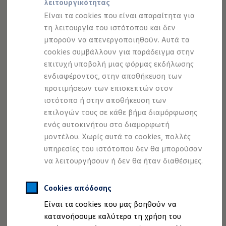
να περιορίσετε στο ελάχιστο τις έγνοιες σας, όταν
λειτουργικότητας
Προσομοιωτής αυτονομίας
βρίσκεστε στο δρόμο, καθώς σχεδόν κάθε συνεργείο
Προσομοιωτής χρόνου φόρτισης
Είναι τα cookies που είναι απαραίτητα για
Προσομοιωτής κόστους φόρτισης
Volkswagen
διαθέτει ειδικά καταρτισμένο και
τη λειτουργία του ιστότοπου και δεν
ID. Ενημερώσεις λογισμικού
εκπαιδευμένο τεχνικό προσωπικό, για τη διαχείριση
μπορούν να απενεργοποιηθούν. Αυτά τα
We Charge - Υπηρεσία Φόρτισης
ηλεκτρικών οχημάτων. Εάν θέλετε να μάθετε πότε πρέπει
Εύρεση δημόσιων σημείων φόρτισης
cookies συμβάλλουν για παράδειγμα στην
ID. Charger
να γίνει το επόμενο ραντεβού service, η εμφάνιση
επιτυχή υποβολή μιας φόρμας εκδήλωσης
Ενημέρωση ID.
εναπομένοντα διαστήματος, μέχρι την συντήρησή, μπορεί
ενδιαφέροντος, στην αποθήκευση των
Πλατφόρμα MEB
να σας δώσει την απάντηση. Μπορείτε να τη βρείτε στην
Μύθοι & Αλήθειες για την ηλεκτροκίνηση
προτιμήσεων των επισκεπτών στον
Πού μπορώ να φορτίσω;
οθόνη του πίνακα οργάνων σας, καθώς και στο σύστημα
ιστότοπο ή στην αποθήκευση των
Πόσο μακριά μπορώ να φτάσω;
infotainment.
επιλογών τους σε κάθε βήμα διαμόρφωσης
Πώς μπορώ να πληρώσω;
Πώς μπορώ να φορτίσω;
ενός αυτοκινήτου στο διαμορφωτή
Η αντλία θερμότητας στα ID.
μοντέλου. Χωρίς αυτά τα cookies, πολλές
Η λειτουργία ανάκτησης ενέργειας κατά την π
υπηρεσίες του ιστότοπου δεν θα μπορούσαν
Το σύστημα πέδησης στα ID.
Διαθέσιμα νέα και μεταχειρισμένα αυτοκίνητα
να λειτουργήσουν ή δεν θα ήταν διαθέσιμες.
Διαθέσιμα νέα αυτοκίνητα
Διαθέσιμα μεταχειρισμένα αυτοκίνητα
Χρηματοδότηση και Leasing
Cookies απόδοσης
Volkswagen Easy Living
Είναι τα cookies που μας βοηθούν να
Χρηματοδότηση Auto Credit
Χρηματοδότηση Classic Credit
κατανοήσουμε καλύτερα τη χρήση του
Καινοτόμες Τεχνολογίες