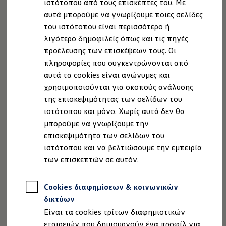
ιστότοπου από τους επισκέπτες του. Με
Ιδιοκτήτες και υπηρεσίες After Sales
αυτά μπορούμε να γνωρίζουμε ποιες σελίδες
myVolkswagen
Service και γνήσια ανταλλακτικά
του ιστότοπου είναι περισσότερο ή
Επιθεώρηση & ΚΤΕΟ
λιγότερο δημοφιλείς όπως και τις πηγές
Επισκευές & έλεγχοι
προέλευσης των επισκέψεων τους. Οι
Λιπαντικά κινητήρα και υγρά
Τροχοί και ελαστικά
πληροφορίες που συγκεντρώνονται από
Οδική Βοήθεια
αυτά τα cookies είναι ανώνυμες και
Volkswagen Service
Τα οφέλη σας
χρησιμοποιούνται για σκοπούς ανάλυσης
Ανταλλακτικά Volkswagen
Γνήσια αξεσουάρ Volkswagen
της επισκεψιμότητας των σελίδων του
Γνήσια αξεσουάρ Volkswagen ειδικά για κάθε 
Υψηλή ποιότητα υπηρεσιών:
ιστότοπου και μόνο. Χωρίς αυτά δεν θα
Εσωτερική και εξωτερική προστασία
Επωφεληθείτε από υψηλό επίπεδο
μπορούμε να γνωρίζουμε την
Λύσεις μεταφοράς και αποσκευών
τεχνογνωσίας και κατάρτισης του ειδικά
Ψυχαγωγία και ηλεκτρονικές συσκευές
επισκεψιμότητα των σελίδων του
Εξατομίκευση
εκπαιδευμένου τεχνικού προσωπικού.
ιστότοπου και να βελτιώσουμε την εμπειρία
Επιτοίχιος σταθμός φόρτισης και καλώδια φό
των επισκεπτών σε αυτόν.
Εξυπηρέτηση προσανατολισμένη στον
Συλλογές Lifestyle
Digital Extras
πελάτη:
Υπηρεσίες για το μοντέλο σας
Δεν χρειάζεται να ψάχνετε πολύ για καλή
Cookies διαφημίσεων & κοινωνικών
Εφαρμογές Volkswagen, σύνδεση και ψηφιακό
εξυπηρέτηση : μπορείτε απλά να
Σύνδεση κινητού τηλεφώνου και οχήματος
δικτύων
Ενημερώσεις για λογισμικό, χάρτες και ραδι
χρησιμοποιήσετε την
Είναι τα cookies τρίτων διαφημιστικών
We Charge - Υπηρεσία Φόρτισης
"Αναζήτηση Συνεργάτη
Volkswagen
"
Πληροφορίες Πελάτη
εταιρειών που δημιουργούν ένα προφίλ για