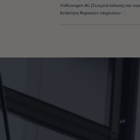
Ανακύκλωση & Επιστροφή
Volkswagen AG (Στοιχεία έκδοσης και νομι
Ανακλήσεις ασφαλείας και Τεχνικά μέτρα
Ανάκληση Ψηφιακών υπηρεσιών
Προειδοποιητικές και ενδεικτικές λυχνίες
Eνημερώσεις λογισμικού
Digital Manual - Ψηφιακό εγχειρίδιο
XTL diesel fuel
Υπηρεσίες Volkswagen
Υπηρεσίες Volkswagen Click@Service
Pick Up & Delivery
Φροντίδα Clean Plus
Επαγγελματικά Οχήματα Volkswagen
Συντήρηση & Επισκευή Επαγγελματικών Οχη
Σημαντικές πληροφορίες
Εγγύηση Επαγγελματικών Volkswagen
Εγγύηση Volkswagen
Volkswagen JOY
Εξουσιοδοτημένο Δίκτυο Volkswagen
Αστυπάλαια: Κίνητρα Επιδότησης
Volkswagen Bulli - 75 Χρόνια Κληρονομιάς
Bulli magazine
Stories
VW Bus History