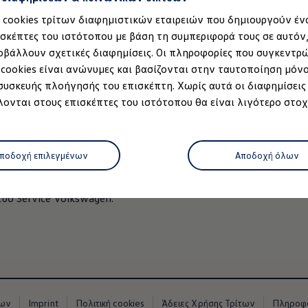
τις επισκευές μετά από ατύχημα: Το Servic
Στη σελίδα μας
Επιθεώρηση και ΚΤΕΟ
, μπ
α cookies τρίτων διαφημιστικών εταιρειών που δημιουργούν έν
σχετικά με το θέμα της συντήρησης και τη
ισκέπτες του ιστότοπου με βάση τη συμπεριφορά τους σε αυτόν
οβάλλουν σχετικές διαφημίσεις. Οι πληροφορίες που συγκεντρ
Κλείστε ραντεβού για Service
 cookies είναι ανώνυμες και βασίζονται στην ταυτοποίηση μόν
 συσκευής πλοήγησής του επισκέπτη. Χωρίς αυτά οι διαφημίσεις
εσσάρων ετών; Μπορείτε να επωφεληθείτε από τις υπηρεσίες 
ονται στους επισκέπτες του ιστότοπου θα είναι λιγότερο στοχ
 υπολειμματικές αξίες αγοράς του οχήματος.
μοντέλο
e είτε το Economy Service, μπορείτε να βασίζεστε στην ίδια δ
ποδοχή επιλεγμένων
Αποδοχή όλων
κευμένο προσωπικό και ολοκληρωμένες υπηρεσίες, το Εξουσιοδοτ
 με τα πρότυπα της μάρκας. Ανακαλύψτε τη
Δέσμευση Service
υο Service
Volkswagen
.
ρτισης
 κατάστημα
όφωνο
νων
Imprint
Πολιτική cookies
Άδειες Χρήσης Τρίτων
Πληροφο