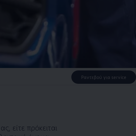
Ραντεβού για service
ας, είτε πρόκειται