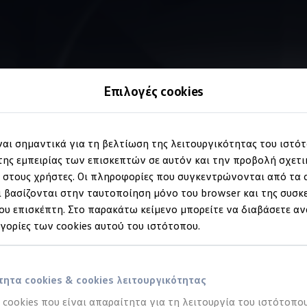
Επιλογές cookies
Information
ίναι σημαντικά για τη βελτίωση της λειτουργικότητας του ιστό
ης εμπειρίας των επισκεπτών σε αυτόν και την προβολή σχετ
στους χρήστες. Οι πληροφορίες που συγκεντρώνονται από τα c
το
Volkswagen
σας
 βασίζονται στην ταυτοποίηση μόνο του browser και της συσκ
υ επισκέπτη. Στο παρακάτω κείμενο μπορείτε να διαβάσετε αν
ηγορίες των cookies αυτού του ιστότοπου.
 και ποιος μπορεί να το χρησιμοποιήσει;
 να επωφεληθούν από το αυθεντικό Service
Volkswagen
. Με τ
ητα cookies & cookies λειτουργικότητας
α απολαύσετε ένα άνετο ταξίδι – ανεξάρτητα από το μοντέλο π
α cookies που είναι απαραίτητα για τη λειτουργία του ιστότοπου