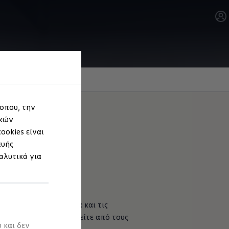
τοπου, την
ικών
ookies είναι
ευής
αλυτικά για
α γνήσια ανταλλακτικά και τις
ου οδηγείτε. Επωφεληθείτε από τους
 και δεν