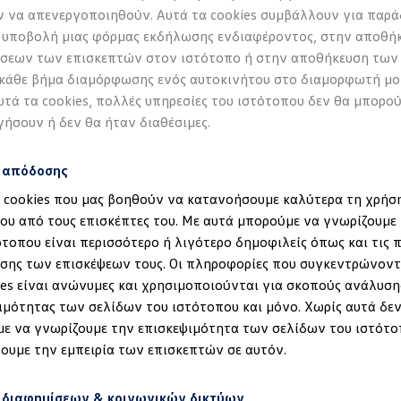
ηλής ποιότητας τεχνικό εξοπλισμό μας.
 να απενεργοποιηθούν. Αυτά τα cookies συμβάλλουν για παρά
 υποβολή μιας φόρμας εκδήλωσης ενδιαφέροντος, στην αποθή
Τα οφέλη σας
σεων των επισκεπτών στον ιστότοπο ή στην αποθήκευση των
 κάθε βήμα διαμόρφωσης ενός αυτοκινήτου στο διαμορφωτή μο
Υπηρεσίες υψηλής ποιότητας:
υτά τα cookies, πολλές υπηρεσίες του ιστότοπου δεν θα μπορο
Επωφεληθείτε από την εκτεταμ
γήσουν ή δεν θα ήταν διαθέσιμες.
ποιότητας.
Ευρύ φάσμα υπηρεσιών:
s απόδοσης
Ο συνεργάτης
Volkswagen
σας π
α cookies που μας βοηθούν να κατανοήσουμε καλύτερα τη χρήσ
υπηρεσιών, που μπορείτε να επω
ου από τους επισκέπτες του. Με αυτά μπορούμε να γνωρίζουμε 
Ανταλλακτικά
Volkswagen
:
ότοπου είναι περισσότερο ή λιγότερο δημοφιλείς όπως και τις 
έδηση στα ID.
Το Service
Volkswagen
χρησιμοπ
σης των επισκέψεων τους. Οι πληροφορίες που συγκεντρώνοντ
υψηλής ποιότητας, κατασκευασμ
ies είναι ανώνυμες και χρησιμοποιούνται για σκοπούς ανάλυση
σας.
ιμότητας των σελίδων του ιστότοπου και μόνο. Χωρίς αυτά δεν
ε να γνωρίζουμε την επισκεψιμότητα των σελίδων του ιστότο
Υπηρεσίες
ουμε την εμπειρία των επισκεπτών σε αυτόν.
Από την αντικατάσταση φθαρμένων ανταλ
 διαφημίσεων & κοινωνικών δικτύων