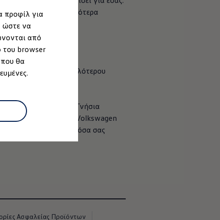
e
Volkswagen
θα φροντίσει για εσάς.
ορείτε να βρείτε περισσότερα
α προφίλ για
ς επιθεώρησης.
, ώστε να
ώνονται από
ο του browser
 που θα
Economy Service, χαμηλότερου
ευμένες.
έσμευση ποιότητας. Με Γνήσια
ημένο Δίκτυο Service
Volkswagen
και ενημερωθείτε για όσα σας
ρίες Ασφαλείας Προϊόντων