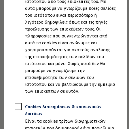
ιστότοπου από τους επισκέπτες του. Με
Ιδιοκτήτες και υπηρεσίες After Sales
Επιλεγμένα ελαστικά επιβατικών που
αυτά μπορούμε να γνωρίζουμε ποιες σελίδες
myVolkswagen
Service και γνήσια ανταλλακτικά
αγοράστηκαν από τους συμμετέχοντες
του ιστότοπου είναι περισσότερο ή
Επιθεώρηση & ΚΤΕΟ
Συνεργάτες της
Volkswagen
.
λιγότερο δημοφιλείς όπως και τις πηγές
Επισκευές & έλεγχοι
προέλευσης των επισκέψεων τους. Οι
Λιπαντικά κινητήρα και υγρά
Επιλεγμένα Ελαστικά ελαφρών φορτηγών έως
Τροχοί και ελαστικά
πληροφορίες που συγκεντρώνονται από
5,9 t που αγοράστηκαν από τους συμμετέχοντες
Οδική Βοήθεια
αυτά τα cookies είναι ανώνυμες και
Συνεργάτες της
Volkswagen
.
Volkswagen Service
χρησιμοποιούνται για σκοπούς ανάλυσης
Ανταλλακτικά Volkswagen
Γνήσια αξεσουάρ Volkswagen
της επισκεψιμότητας των σελίδων του
Γνήσια αξεσουάρ Volkswagen ειδικά για κάθε 
ιστότοπου και μόνο. Χωρίς αυτά δεν θα
Καλύπτει τους ακόλουθους τύπους
Εσωτερική και εξωτερική προστασία
μπορούμε να γνωρίζουμε την
Λύσεις μεταφοράς και αποσκευών
ζημιών:
Ψυχαγωγία και ηλεκτρονικές συσκευές
επισκεψιμότητα των σελίδων του
Εξατομίκευση
Ζημιά στα ελαστικά που προκαλείται από
ιστότοπου και να βελτιώσουμε την εμπειρία
Επιτοίχιος σταθμός φόρτισης και καλώδια φό
καρφιά, θραύσματα ή άλλα αιχμηρά
των επισκεπτών σε αυτόν.
Συλλογές Lifestyle
Digital Extras
αντικείμενα.
Υπηρεσίες για το μοντέλο σας
Βανδαλισμός – σκόπιμη ζημιά στα ελαστικά σας
Cookies διαφημίσεων & κοινωνικών
Εφαρμογές Volkswagen, σύνδεση και ψηφιακό
Σύνδεση κινητού τηλεφώνου και οχήματος
που προκαλείται από τρίτους.
δικτύων
Ενημερώσεις για λογισμικό, χάρτες και ραδι
Είναι τα cookies τρίτων διαφημιστικών
Ζημιά ελαστικού που προκλήθηκε από σαφή
We Charge - Υπηρεσία Φόρτισης
Πληροφορίες Πελάτη
εταιρειών που δημιουργούν ένα προφίλ για