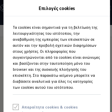
Ανακαλύψτε τα Μοντέλα
Επιλογές cookies
Διαμορφώστε το Volkswagen σας
Επαγγελματικά Οχήματα Volkswagen
Ηλεκτρικά μοντέλα
Μετάβαση
Μετάβαση
eHybrid μοντέλα
Τα cookies είναι σημαντικά για τη βελτίωση της
στο
στο
Ηλεκτρικά & eHybrid μοντέλα
περιεχόμενο
footer
Information
λειτουργικότητας του ιστότοπου, την
Ηλεκτρικά μοντέλα
ID.3 Neo
αναβάθμιση της εμπειρίας των επισκεπτών σε
Νέο ID. Polo
αυτόν και την προβολή σχετικών διαφημίσεων
ID.4
στους χρήστες. Οι πληροφορίες που
ID.4 GTX
Πλεονεκτήματα της
ID.5
συγκεντρώνονται από τα cookies είναι ανώνυμες
ID.5 GTX
και βασίζονται στην ταυτοποίηση μόνο του
ID.7
Εγγύησης Ελαστικών
browser και της συσκευής πλοήγησής του
ID.7 GTX
ID. Buzz
επισκέπτη. Στο παρακάτω κείμενο μπορείτε να
ID. Buzz Cargo
διαβάσετε αναλυτικά για όλες τις κατηγορίες
ID. CROSS
Προστασία:
των cookies αυτού του ιστότοπου.
eHybrid μοντέλα
Ισχύει για 36 μήνες σε περίπτωση ζημιάς στα
Νέο Golf ehybrid
ελαστικά και περιλαμβάνεται στην τιμή κατά
Golf GTE
Νέο Tiguan ehybrid
την αγορά καινούργιων ελαστικών, από τη
Νέο Tayron ehybrid
γκάμα ανταλλακτικών.
Απαραίτητα cookies & cookies
e-Tools για ηλεκτρικά αυτοκίνητα