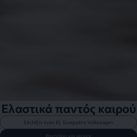
Ελαστικά παντός καιρού
Επιλέξτε έναν Εξ. Συνεργάτη Volkswagen
Ραντεβού για service