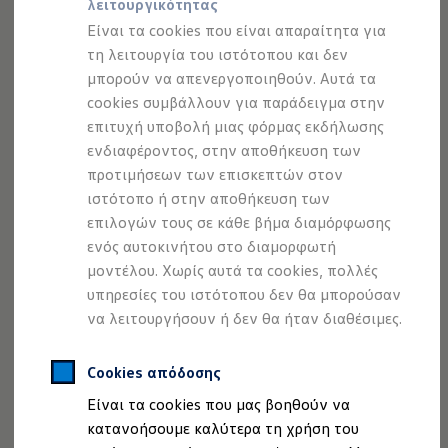
λειτουργικότητας
Προσομοιωτής αυτονομίας
Ισχύει για ένα ευρύ φάσμα ζημιών:
Προσομοιωτής χρόνου φόρτισης
Είναι τα cookies που είναι απαραίτητα για
Είτε προκαλούνται από αιχμηρά αντικείμενα,
Προσομοιωτής κόστους φόρτισης
τη λειτουργία του ιστότοπου και δεν
κράσπεδα είτε από βανδαλισμό.
ID. Ενημερώσεις λογισμικού
μπορούν να απενεργοποιηθούν. Αυτά τα
We Charge - Υπηρεσία Φόρτισης
Εύκολη αποζημείωση:
Εύρεση δημόσιων σημείων φόρτισης
cookies συμβάλλουν για παράδειγμα στην
Στους συμμετέχοντες Συνεργάτες Service της
ID. Charger
επιτυχή υποβολή μιας φόρμας εκδήλωσης
Ενημέρωση ID.
Volkswagen
.
ενδιαφέροντος, στην αποθήκευση των
Πλατφόρμα MEB
Μύθοι & Αλήθειες για την ηλεκτροκίνηση
προτιμήσεων των επισκεπτών στον
Πού μπορώ να φορτίσω;
ιστότοπο ή στην αποθήκευση των
Πόσο μακριά μπορώ να φτάσω;
επιλογών τους σε κάθε βήμα διαμόρφωσης
Πώς μπορώ να πληρώσω;
Πώς μπορώ να φορτίσω;
ενός αυτοκινήτου στο διαμορφωτή
Η αντλία θερμότητας στα ID.
μοντέλου. Χωρίς αυτά τα cookies, πολλές
Η λειτουργία ανάκτησης ενέργειας κατά την π
υπηρεσίες του ιστότοπου δεν θα μπορούσαν
Το σύστημα πέδησης στα ID.
Διαθέσιμα νέα και μεταχειρισμένα αυτοκίνητα
να λειτουργήσουν ή δεν θα ήταν διαθέσιμες.
Διαθέσιμα νέα αυτοκίνητα
Διαθέσιμα μεταχειρισμένα αυτοκίνητα
Χρηματοδότηση και Leasing
Cookies απόδοσης
Volkswagen Easy Living
Είναι τα cookies που μας βοηθούν να
Χρηματοδότηση Auto Credit
Χρηματοδότηση Classic Credit
κατανοήσουμε καλύτερα τη χρήση του
Η Εγγύηση Ελαστικών ισχύει για:
Καινοτόμες Τεχνολογίες