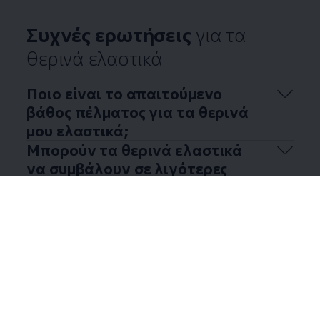
Συχνές ερωτήσεις
για τα
θερινά ελαστικά
Ποιο είναι το απαιτούμενο
βάθος πέλματος για τα θερινά
μου ελαστικά;
Μπορούν τα θερινά ελαστικά
να συμβάλουν σε λιγότερες
φθορές σε υψηλές
θερμοκρασίες;
Μπορούν τα θερινά ελαστικά
να συμβάλλουν στην μείωση της
κατανάλωσης καυσίμου;
Υπάρχουν θερινά ελαστικά
ειδικά για ηλεκτρικά
αυτοκίνητα;