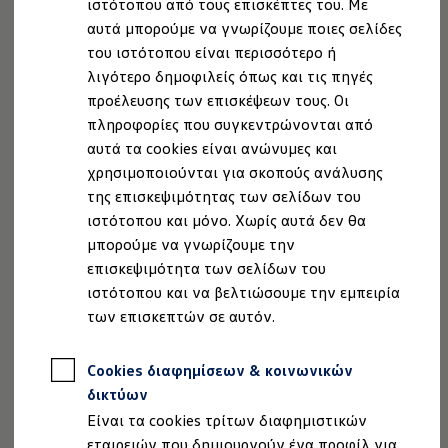
ιστότοπου από τους επισκέπτες του. Με
Ιδιοκτήτες και υπηρεσίες After Sales
αυτά μπορούμε να γνωρίζουμε ποιες σελίδες
myVolkswagen
Πλεονεκτήματα για μοντέλα
Volkswagen
με
Service και γνήσια ανταλλακτικά
του ιστότοπου είναι περισσότερο ή
κινητήρα εσωτερικής καύσης:
Επιθεώρηση & ΚΤΕΟ
λιγότερο δημοφιλείς όπως και τις πηγές
Επισκευές & έλεγχοι
προέλευσης των επισκέψεων τους. Οι
Λιπαντικά κινητήρα και υγρά
Βελτιωμένα χαρακτηριστικά δυναμικής
Τροχοί και ελαστικά
πληροφορίες που συγκεντρώνονται από
οδήγησης, ασφάλειας και άνεσης, χάρη στα
Οδική Βοήθεια
αυτά τα cookies είναι ανώνυμες και
Volkswagen Service
ελαστικά που είναι ειδικά προσαρμοσμένα για
χρησιμοποιούνται για σκοπούς ανάλυσης
Ανταλλακτικά Volkswagen
το μοντέλο
Volkswagen
Γνήσια αξεσουάρ Volkswagen
της επισκεψιμότητας των σελίδων του
Γνήσια αξεσουάρ Volkswagen ειδικά για κάθε 
Υψηλή χιλιομετρική απόδοση και οδηγική
ιστότοπου και μόνο. Χωρίς αυτά δεν θα
Εσωτερική και εξωτερική προστασία
ευστάθεια, χάρη στη βελτιστοποιημένη δομή
μπορούμε να γνωρίζουμε την
Λύσεις μεταφοράς και αποσκευών
των ελαστικών και τον ειδικό συνδυασμό
Ψυχαγωγία και ηλεκτρονικές συσκευές
επισκεψιμότητα των σελίδων του
Εξατομίκευση
υλικών
ιστότοπου και να βελτιώσουμε την εμπειρία
Επιτοίχιος σταθμός φόρτισης και καλώδια φό
των επισκεπτών σε αυτόν.
Συλλογές Lifestyle
Μειωμένες εκπομπές προσαρμόζοντας το
Digital Extras
ελαστικό στα χαρακτηριστικά απόδοσης του
Υπηρεσίες για το μοντέλο σας
μοντέλου
Cookies διαφημίσεων & κοινωνικών
Εφαρμογές Volkswagen, σύνδεση και ψηφιακό
Σύνδεση κινητού τηλεφώνου και οχήματος
δικτύων
Η χρήση της τεχνολογίας στεγανοποίησης
Ενημερώσεις για λογισμικό, χάρτες και ραδι
Είναι τα cookies τρίτων διαφημιστικών
AirStop®, στο εσωτερικό των ελαστικών, σας
We Charge - Υπηρεσία Φόρτισης
Πληροφορίες Πελάτη
εταιρειών που δημιουργούν ένα προφίλ για
βοηθά να παραμένετε πάντα σε κίνηση