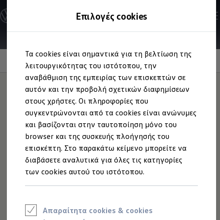
Ανακαλύψτε τα Μοντέλα
Επιλογές cookies
Διαμορφώστε το Volkswagen σας
Επαγγελματικά Οχήματα Volkswagen
Ηλεκτρικά μοντέλα
Μετάβαση
Μετάβαση
eHybrid μοντέλα
Τα cookies είναι σημαντικά για τη βελτίωση της
στο
στο
Ηλεκτρικά & eHybrid μοντέλα
περιεχόμενο
footer
Information
λειτουργικότητας του ιστότοπου, την
Ηλεκτρικά μοντέλα
ID.3 Neo
αναβάθμιση της εμπειρίας των επισκεπτών σε
Νέο ID. Polo
αυτόν και την προβολή σχετικών διαφημίσεων
ID.4
στους χρήστες. Οι πληροφορίες που
ID.4 GTX
Εξασφαλίστε
ένα + για
ID.5
συγκεντρώνονται από τα cookies είναι ανώνυμες
ID.5 GTX
και βασίζονται στην ταυτοποίηση μόνο του
ID.7
το όχημά σας
browser και της συσκευής πλοήγησής του
ID.7 GTX
ID. Buzz
επισκέπτη. Στο παρακάτω κείμενο μπορείτε να
ID. Buzz Cargo
διαβάσετε αναλυτικά για όλες τις κατηγορίες
ID. CROSS
Τα Ελαστικά+ εξελίσσονται και δοκιμάζονται σε
των cookies αυτού του ιστότοπου.
eHybrid μοντέλα
συνεργασία με κορυφαίους κατασκευαστές ελαστικών,
Νέο Golf ehybrid
ειδικά για μοντέλα
Volkswagen
– για αισθητή αύξηση της
Golf GTE
Νέο Tiguan ehybrid
ποιότητας, της άνεσης, των επιδόσεων και της
Νέο Tayron ehybrid
αποδοτικότητας. Τα ελαστικά με σήμανση κατασκευαστή
Απαραίτητα cookies & cookies
e-Tools για ηλεκτρικά αυτοκίνητα