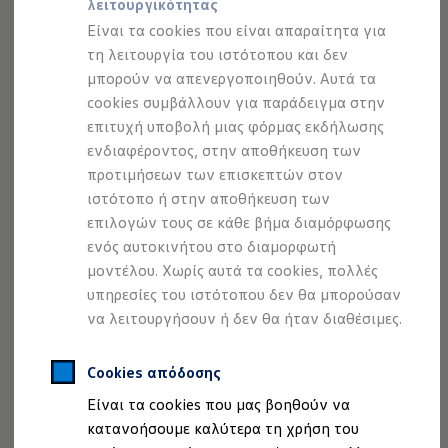
μπορούν να αναγνωριστούν από τον λεγόμενο κωδικό OE
λειτουργικότητας
Προσομοιωτής αυτονομίας
Προσομοιωτής χρόνου φόρτισης
– το "OE" σημαίνει Original Equipment. Μπορείτε να
Είναι τα cookies που είναι απαραίτητα για
Προσομοιωτής κόστους φόρτισης
αναγνωρίσετε τα γνήσια Ελαστικά+
Volkswagen
από το
τη λειτουργία του ιστότοπου και δεν
ID. Ενημερώσεις λογισμικού
σύμβολο «+» στο πλευρικό τοίχωμα του ελαστικού.
μπορούν να απενεργοποιηθούν. Αυτά τα
We Charge - Υπηρεσία Φόρτισης
Εύρεση δημόσιων σημείων φόρτισης
Διατίθενται τόσο για μοντέλα με κινητήρα εσωτερικής
cookies συμβάλλουν για παράδειγμα στην
ID. Charger
καύσης όσο και για ηλεκτρικά οχήματα, όπως το
ID.4
ή το
επιτυχή υποβολή μιας φόρμας εκδήλωσης
Ενημέρωση ID.
ID.7.
ενδιαφέροντος, στην αποθήκευση των
Πλατφόρμα MEB
Μύθοι & Αλήθειες για την ηλεκτροκίνηση
προτιμήσεων των επισκεπτών στον
Πού μπορώ να φορτίσω;
Κλείστε ραντεβού για Service
ιστότοπο ή στην αποθήκευση των
Πόσο μακριά μπορώ να φτάσω;
επιλογών τους σε κάθε βήμα διαμόρφωσης
Πώς μπορώ να πληρώσω;
Πώς μπορώ να φορτίσω;
ενός αυτοκινήτου στο διαμορφωτή
Η αντλία θερμότητας στα ID.
μοντέλου. Χωρίς αυτά τα cookies, πολλές
Η λειτουργία ανάκτησης ενέργειας κατά την π
υπηρεσίες του ιστότοπου δεν θα μπορούσαν
Το σύστημα πέδησης στα ID.
Διαθέσιμα νέα και μεταχειρισμένα αυτοκίνητα
να λειτουργήσουν ή δεν θα ήταν διαθέσιμες.
Διαθέσιμα νέα αυτοκίνητα
Διαθέσιμα μεταχειρισμένα αυτοκίνητα
Χρηματοδότηση και Leasing
Cookies απόδοσης
Volkswagen Easy Living
Είναι τα cookies που μας βοηθούν να
Χρηματοδότηση Auto Credit
Χρηματοδότηση Classic Credit
κατανοήσουμε καλύτερα τη χρήση του
Καινοτόμες Τεχνολογίες