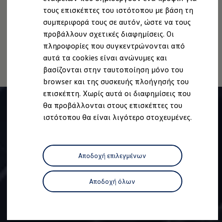
Ανακύκλωση & Επιστροφή
Δήλωση Προσβασιμότητας
τους επισκέπτες του ιστότοπου με βάση τη
Ανακλήσεις ασφαλείας και Τεχνικά μέτρα
Πληροφορίες για την Προσβασιμότητα
EU Data Act
συμπεριφορά τους σε αυτόν, ώστε να τους
Προειδοποιητικές και ενδεικτικές λυχνίες
Ανάκληση Ψηφιακών υπηρεσιών
Eνημερώσεις λογισμικού
προβάλλουν σχετικές διαφημίσεις. Οι
Digital Manual - Ψηφιακό εγχειρίδιο
πληροφορίες που συγκεντρώνονται από
XTL diesel fuel
αυτά τα cookies είναι ανώνυμες και
Υπηρεσίες Volkswagen
Υπηρεσίες Volkswagen Click@Service
βασίζονται στην ταυτοποίηση μόνο του
Pick Up & Delivery
browser και της συσκευής πλοήγησής του
Φροντίδα Clean Plus
επισκέπτη. Χωρίς αυτά οι διαφημίσεις που
Επαγγελματικά Οχήματα Volkswagen
Συντήρηση & Επισκευή Επαγγελματικών Οχη
θα προβάλλονται στους επισκέπτες του
Σημαντικές πληροφορίες
ιστότοπου θα είναι λιγότερο στοχευμένες.
Εγγύηση Επαγγελματικών Volkswagen
Εγγύηση Volkswagen
Volkswagen JOY
Εξουσιοδοτημένο Δίκτυο Volkswagen
Αποδοχή επιλεγμένων
Αστυπάλαια: Κίνητρα Επιδότησης
Volkswagen Bulli - 75 Χρόνια Κληρονομιάς
Bulli magazine
Αποδοχή όλων
Stories
VW Bus History