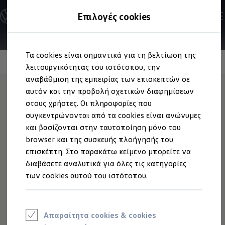
Ανακαλύψτε τα Μοντέλα
Επιλογές cookies
Διαμορφώστε το Volkswagen σας
Επαγγελματικά Οχήματα Volkswagen
Ηλεκτρικά μοντέλα
Μετάβαση
Μετάβαση
eHybrid μοντέλα
Τα cookies είναι σημαντικά για τη βελτίωση της
στο
στο
Ηλεκτρικά & eHybrid μοντέλα
περιεχόμενο
footer
Information
λειτουργικότητας του ιστότοπου, την
Ηλεκτρικά μοντέλα
ID.3 Neo
αναβάθμιση της εμπειρίας των επισκεπτών σε
Νέο ID. Polo
αυτόν και την προβολή σχετικών διαφημίσεων
ID.4
στους χρήστες. Οι πληροφορίες που
ID.4 GTX
Καπάκια βαλβίδων
ID.5
συγκεντρώνονται από τα cookies είναι ανώνυμες
ID.5 GTX
και βασίζονται στην ταυτοποίηση μόνο του
ID.7
τροχού
browser και της συσκευής πλοήγησής του
ID.7 GTX
ID. Buzz
επισκέπτη. Στο παρακάτω κείμενο μπορείτε να
ID. Buzz Cargo
διαβάσετε αναλυτικά για όλες τις κατηγορίες
ID. CROSS
Τα καπάκια βαλβίδων με το σχέδιο της
Volkswagen
, για
των cookies αυτού του ιστότοπου.
eHybrid μοντέλα
βαλβίδες από καουτσούκ και ορείχαλκο, μπορούν να
Νέο Golf ehybrid
προστατεύσουν τις βαλβίδες από σκόνη, βρωμιά και
Golf GTE
Νέο Tiguan ehybrid
υγρασία. Το σετ αποτελείται από τέσσερα καπάκια υψηλής
Νέο Tayron ehybrid
ποιότητας.
Απαραίτητα cookies & cookies
e-Tools για ηλεκτρικά αυτοκίνητα