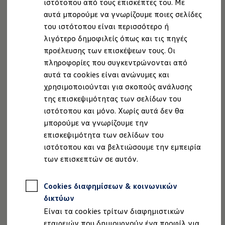
ιστότοπου από τους επισκέπτες του. Με
Ιδιοκτήτες και υπηρεσίες After Sales
αυτά μπορούμε να γνωρίζουμε ποιες σελίδες
myVolkswagen
Service και γνήσια ανταλλακτικά
του ιστότοπου είναι περισσότερο ή
Επιθεώρηση & ΚΤΕΟ
λιγότερο δημοφιλείς όπως και τις πηγές
Επισκευές & έλεγχοι
προέλευσης των επισκέψεων τους. Οι
Λιπαντικά κινητήρα και υγρά
Τροχοί και ελαστικά
πληροφορίες που συγκεντρώνονται από
Οδική Βοήθεια
αυτά τα cookies είναι ανώνυμες και
Volkswagen Service
χρησιμοποιούνται για σκοπούς ανάλυσης
Ανταλλακτικά Volkswagen
Γνήσια αξεσουάρ Volkswagen
της επισκεψιμότητας των σελίδων του
Γνήσια αξεσουάρ Volkswagen ειδικά για κάθε 
ιστότοπου και μόνο. Χωρίς αυτά δεν θα
Εσωτερική και εξωτερική προστασία
, 1 από 2
, 2 από 2
μπορούμε να γνωρίζουμε την
Λύσεις μεταφοράς και αποσκευών
Ψυχαγωγία και ηλεκτρονικές συσκευές
επισκεψιμότητα των σελίδων του
Εξατομίκευση
ιστότοπου και να βελτιώσουμε την εμπειρία
Επιτοίχιος σταθμός φόρτισης και καλώδια φό
των επισκεπτών σε αυτόν.
Συλλογές Lifestyle
Digital Extras
Υπηρεσίες για το μοντέλο σας
Νομική Σημείωση
Προστασία Δεδομένων
Imprint
Cookies διαφημίσεων & κοινωνικών
Εφαρμογές Volkswagen, σύνδεση και ψηφιακό
Σύνδεση κινητού τηλεφώνου και οχήματος
Πολιτική cookies
Άδειες Χρήσης Τρίτων
δικτύων
Ενημερώσεις για λογισμικό, χάρτες και ραδι
Πληροφορίες Ασφαλείας Προϊόντων
Είναι τα cookies τρίτων διαφημιστικών
We Charge - Υπηρεσία Φόρτισης
Volkswagen AG (Στοιχεία έκδοσης και νομικά κείμενα)
Πληροφορίες Πελάτη
εταιρειών που δημιουργούν ένα προφίλ για