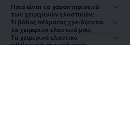
Ποια είναι τα χαρακτηριστικά
των χειμερινών ελαστικών;
Τι βάθος πέλματος χρειάζονται
τα χειμερινά ελαστικά μου;
Τα χειμερινά ελαστικά
φθείρονται πιο γρήγορα;
Χρειάζομαι χειμερινά ελαστικά
όταν δεν υπάρχει χιόνι στο
έδαφος;
Περισσότερα (4)
Enable fullscreen mode