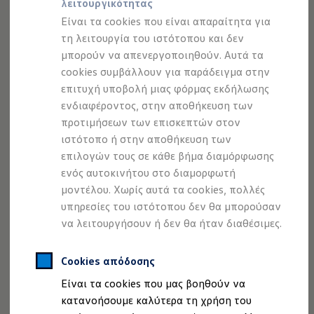
λειτουργικότητας
Προσομοιωτής αυτονομίας
Ανακαλύψτε περισσότερα
Προσομοιωτής χρόνου φόρτισης
Είναι τα cookies που είναι απαραίτητα για
Προσομοιωτής κόστους φόρτισης
τη λειτουργία του ιστότοπου και δεν
ID. Ενημερώσεις λογισμικού
μπορούν να απενεργοποιηθούν. Αυτά τα
We Charge - Υπηρεσία Φόρτισης
Εύρεση δημόσιων σημείων φόρτισης
cookies συμβάλλουν για παράδειγμα στην
ID. Charger
επιτυχή υποβολή μιας φόρμας εκδήλωσης
Ενημέρωση ID.
ενδιαφέροντος, στην αποθήκευση των
Πλατφόρμα MEB
Μύθοι & Αλήθειες για την ηλεκτροκίνηση
προτιμήσεων των επισκεπτών στον
Πού μπορώ να φορτίσω;
ιστότοπο ή στην αποθήκευση των
Πόσο μακριά μπορώ να φτάσω;
επιλογών τους σε κάθε βήμα διαμόρφωσης
Πώς μπορώ να πληρώσω;
Πώς μπορώ να φορτίσω;
ενός αυτοκινήτου στο διαμορφωτή
Η αντλία θερμότητας στα ID.
μοντέλου. Χωρίς αυτά τα cookies, πολλές
Η λειτουργία ανάκτησης ενέργειας κατά την π
υπηρεσίες του ιστότοπου δεν θα μπορούσαν
Το σύστημα πέδησης στα ID.
Διαθέσιμα νέα και μεταχειρισμένα αυτοκίνητα
να λειτουργήσουν ή δεν θα ήταν διαθέσιμες.
Διαθέσιμα νέα αυτοκίνητα
Διαθέσιμα μεταχειρισμένα αυτοκίνητα
Χρηματοδότηση και Leasing
Cookies απόδοσης
Volkswagen Easy Living
Είναι τα cookies που μας βοηθούν να
Χρηματοδότηση Auto Credit
Χρηματοδότηση Classic Credit
κατανοήσουμε καλύτερα τη χρήση του
Καινοτόμες Τεχνολογίες