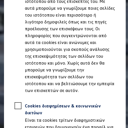
ιστότοπου από τους επισκέπτες του. Με
Ιδιοκτήτες και υπηρεσίες After Sales
αυτά μπορούμε να γνωρίζουμε ποιες σελίδες
myVolkswagen
Service και γνήσια ανταλλακτικά
του ιστότοπου είναι περισσότερο ή
Επιθεώρηση & ΚΤΕΟ
λιγότερο δημοφιλείς όπως και τις πηγές
Επισκευές & έλεγχοι
προέλευσης των επισκέψεων τους. Οι
Λιπαντικά κινητήρα και υγρά
Τροχοί και ελαστικά
πληροφορίες που συγκεντρώνονται από
Οδική Βοήθεια
αυτά τα cookies είναι ανώνυμες και
Volkswagen Service
χρησιμοποιούνται για σκοπούς ανάλυσης
Ανταλλακτικά Volkswagen
Γνήσια αξεσουάρ Volkswagen
της επισκεψιμότητας των σελίδων του
Γνήσια αξεσουάρ Volkswagen ειδικά για κάθε 
ιστότοπου και μόνο. Χωρίς αυτά δεν θα
Εσωτερική και εξωτερική προστασία
μπορούμε να γνωρίζουμε την
Λύσεις μεταφοράς και αποσκευών
Ψυχαγωγία και ηλεκτρονικές συσκευές
επισκεψιμότητα των σελίδων του
Εξατομίκευση
ιστότοπου και να βελτιώσουμε την εμπειρία
Επιτοίχιος σταθμός φόρτισης και καλώδια φό
των επισκεπτών σε αυτόν.
Συλλογές Lifestyle
Digital Extras
Υπηρεσίες για το μοντέλο σας
Cookies διαφημίσεων & κοινωνικών
Εφαρμογές Volkswagen, σύνδεση και ψηφιακό
Σύνδεση κινητού τηλεφώνου και οχήματος
δικτύων
Ενημερώσεις για λογισμικό, χάρτες και ραδι
Είναι τα cookies τρίτων διαφημιστικών
We Charge - Υπηρεσία Φόρτισης
Πληροφορίες Πελάτη
εταιρειών που δημιουργούν ένα προφίλ για