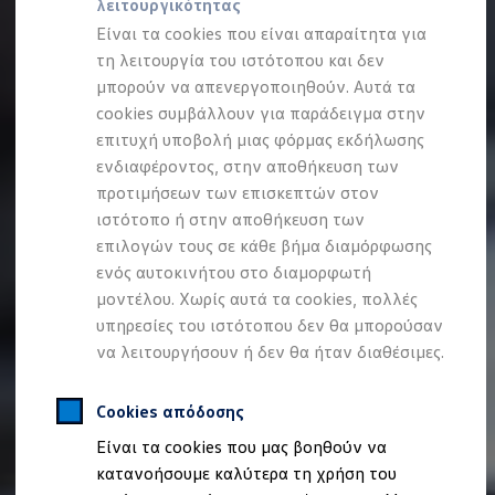
λειτουργικότητας
Προσομοιωτής αυτονομίας
Προσομοιωτής χρόνου φόρτισης
Είναι τα cookies που είναι απαραίτητα για
Προσομοιωτής κόστους φόρτισης
τη λειτουργία του ιστότοπου και δεν
ID. Ενημερώσεις λογισμικού
μπορούν να απενεργοποιηθούν. Αυτά τα
We Charge - Υπηρεσία Φόρτισης
Εύρεση δημόσιων σημείων φόρτισης
cookies συμβάλλουν για παράδειγμα στην
ID. Charger
επιτυχή υποβολή μιας φόρμας εκδήλωσης
Ενημέρωση ID.
ενδιαφέροντος, στην αποθήκευση των
Πλατφόρμα MEB
Μύθοι & Αλήθειες για την ηλεκτροκίνηση
προτιμήσεων των επισκεπτών στον
Πού μπορώ να φορτίσω;
ιστότοπο ή στην αποθήκευση των
Πόσο μακριά μπορώ να φτάσω;
επιλογών τους σε κάθε βήμα διαμόρφωσης
Πώς μπορώ να πληρώσω;
Πώς μπορώ να φορτίσω;
ενός αυτοκινήτου στο διαμορφωτή
Η αντλία θερμότητας στα ID.
μοντέλου. Χωρίς αυτά τα cookies, πολλές
Η λειτουργία ανάκτησης ενέργειας κατά την π
υπηρεσίες του ιστότοπου δεν θα μπορούσαν
Το σύστημα πέδησης στα ID.
Διαθέσιμα νέα και μεταχειρισμένα αυτοκίνητα
να λειτουργήσουν ή δεν θα ήταν διαθέσιμες.
Διαθέσιμα νέα αυτοκίνητα
Διαθέσιμα μεταχειρισμένα αυτοκίνητα
Χρηματοδότηση και Leasing
Cookies απόδοσης
Volkswagen Easy Living
Είναι τα cookies που μας βοηθούν να
Χρηματοδότηση Auto Credit
Χρηματοδότηση Classic Credit
κατανοήσουμε καλύτερα τη χρήση του
Καινοτόμες Τεχνολογίες