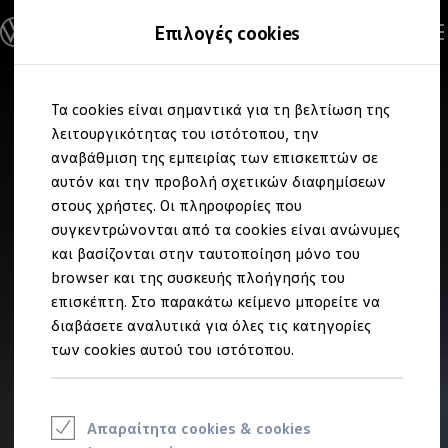
Ανακαλύψτε τα Μοντέλα
Επιλογές cookies
Διαμορφώστε το Volkswagen σας
Επαγγελματικά Οχήματα Volkswagen
Ηλεκτρικά μοντέλα
Μετάβαση
Μετάβαση
eHybrid μοντέλα
Τα cookies είναι σημαντικά για τη βελτίωση της
στο
στο
Ηλεκτρικά & eHybrid μοντέλα
περιεχόμενο
footer
λειτουργικότητας του ιστότοπου, την
Ηλεκτρικά μοντέλα
ID.3 Neo
αναβάθμιση της εμπειρίας των επισκεπτών σε
Νέο ID. Polo
αυτόν και την προβολή σχετικών διαφημίσεων
ID.4
στους χρήστες. Οι πληροφορίες που
ID.4 GTX
ID.5
συγκεντρώνονται από τα cookies είναι ανώνυμες
ID.5 GTX
και βασίζονται στην ταυτοποίηση μόνο του
ID.7
browser και της συσκευής πλοήγησής του
ID.7 GTX
ID. Buzz
επισκέπτη. Στο παρακάτω κείμενο μπορείτε να
ID. Buzz Cargo
διαβάσετε αναλυτικά για όλες τις κατηγορίες
ID. CROSS
των cookies αυτού του ιστότοπου.
eHybrid μοντέλα
Νέο Golf ehybrid
Golf GTE
Νέο Tiguan ehybrid
Νέο Tayron ehybrid
Απαραίτητα cookies & cookies
e-Tools για ηλεκτρικά αυτοκίνητα