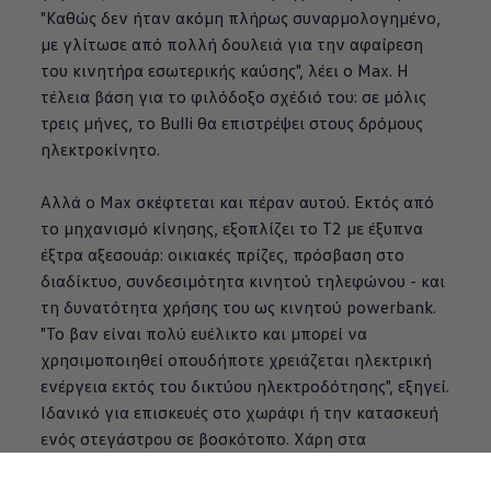
"Καθώς δεν ήταν ακόμη πλήρως συναρμολογημένο,
με γλίτωσε από πολλή δουλειά για την αφαίρεση
του κινητήρα εσωτερικής καύσης", λέει ο Max. Η
τέλεια βάση για το φιλόδοξο σχέδιό του: σε μόλις
τρεις μήνες, το Bulli θα επιστρέψει στους δρόμους
ηλεκτροκίνητο.
Αλλά ο Max σκέφτεται και πέραν αυτού. Εκτός από
το μηχανισμό κίνησης, εξοπλίζει το T2 με έξυπνα
έξτρα αξεσουάρ: οικιακές πρίζες, πρόσβαση στο
διαδίκτυο, συνδεσιμότητα κινητού τηλεφώνου - και
τη δυνατότητα χρήσης του ως κινητού powerbank.
"Το βαν είναι πολύ ευέλικτο και μπορεί να
χρησιμοποιηθεί οπουδήποτε χρειάζεται ηλεκτρική
ενέργεια εκτός του δικτύου ηλεκτροδότησης", εξηγεί.
Ιδανικό για επισκευές στο χωράφι ή την κατασκευή
ενός στεγάστρου σε βοσκότοπο. Χάρη στα
αναδιπλούμενα καθίσματα, μπορεί να
χρησιμοποιηθεί ακόμη και για να κοιμηθεί.