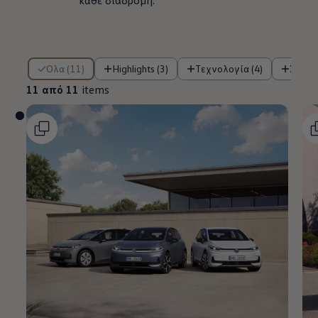
κάθε διαδρομή.
11 από 11 items
Όλα (11)
Highlights (3)
Τεχνολογία (4)
Συστ
11 από 11
items