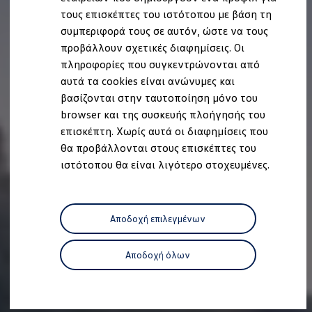
Ανακύκλωση & Επιστροφή
τους επισκέπτες του ιστότοπου με βάση τη
Ανακλήσεις ασφαλείας και Τεχνικά μέτρα
συμπεριφορά τους σε αυτόν, ώστε να τους
Προειδοποιητικές και ενδεικτικές λυχνίες
Eνημερώσεις λογισμικού
προβάλλουν σχετικές διαφημίσεις. Οι
Digital Manual - Ψηφιακό εγχειρίδιο
πληροφορίες που συγκεντρώνονται από
XTL diesel fuel
αυτά τα cookies είναι ανώνυμες και
Υπηρεσίες Volkswagen
Υπηρεσίες Volkswagen Click@Service
βασίζονται στην ταυτοποίηση μόνο του
Pick Up & Delivery
browser και της συσκευής πλοήγησής του
Φροντίδα Clean Plus
επισκέπτη. Χωρίς αυτά οι διαφημίσεις που
Επαγγελματικά Οχήματα Volkswagen
Συντήρηση & Επισκευή Επαγγελματικών Οχη
θα προβάλλονται στους επισκέπτες του
Σημαντικές πληροφορίες
ιστότοπου θα είναι λιγότερο στοχευμένες.
Εγγύηση Επαγγελματικών Volkswagen
Εγγύηση Volkswagen
Volkswagen JOY
Εξουσιοδοτημένο Δίκτυο Volkswagen
Αποδοχή επιλεγμένων
Αστυπάλαια: Κίνητρα Επιδότησης
Volkswagen Bulli - 75 Χρόνια Κληρονομιάς
Bulli magazine
Αποδοχή όλων
Stories
VW Bus History