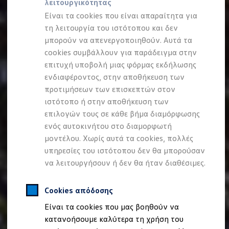
λειτουργικότητας
Προσομοιωτής αυτονομίας
Προσομοιωτής χρόνου φόρτισης
Είναι τα cookies που είναι απαραίτητα για
Προσομοιωτής κόστους φόρτισης
τη λειτουργία του ιστότοπου και δεν
ID. Ενημερώσεις λογισμικού
μπορούν να απενεργοποιηθούν. Αυτά τα
We Charge - Υπηρεσία Φόρτισης
Εύρεση δημόσιων σημείων φόρτισης
cookies συμβάλλουν για παράδειγμα στην
ID. Charger
επιτυχή υποβολή μιας φόρμας εκδήλωσης
Ενημέρωση ID.
ενδιαφέροντος, στην αποθήκευση των
Πλατφόρμα MEB
Μύθοι & Αλήθειες για την ηλεκτροκίνηση
προτιμήσεων των επισκεπτών στον
Πού μπορώ να φορτίσω;
ιστότοπο ή στην αποθήκευση των
Πόσο μακριά μπορώ να φτάσω;
επιλογών τους σε κάθε βήμα διαμόρφωσης
Πώς μπορώ να πληρώσω;
Πώς μπορώ να φορτίσω;
ενός αυτοκινήτου στο διαμορφωτή
Η αντλία θερμότητας στα ID.
μοντέλου. Χωρίς αυτά τα cookies, πολλές
Η λειτουργία ανάκτησης ενέργειας κατά την π
υπηρεσίες του ιστότοπου δεν θα μπορούσαν
Το σύστημα πέδησης στα ID.
Διαθέσιμα νέα και μεταχειρισμένα αυτοκίνητα
να λειτουργήσουν ή δεν θα ήταν διαθέσιμες.
Διαθέσιμα νέα αυτοκίνητα
Διαθέσιμα μεταχειρισμένα αυτοκίνητα
Χρηματοδότηση και Leasing
Cookies απόδοσης
Volkswagen Easy Living
Είναι τα cookies που μας βοηθούν να
Χρηματοδότηση Auto Credit
Χρηματοδότηση Classic Credit
κατανοήσουμε καλύτερα τη χρήση του
Καινοτόμες Τεχνολογίες