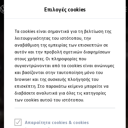
Ανακαλύψτε τα Μοντέλα
Επιλογές cookies
Διαμορφώστε το Volkswagen σας
Επαγγελματικά Οχήματα Volkswagen
Ηλεκτρικά μοντέλα
Μετάβαση
Μετάβαση
eHybrid μοντέλα
Τα cookies είναι σημαντικά για τη βελτίωση της
στο
στο
Ηλεκτρικά & eHybrid μοντέλα
περιεχόμενο
footer
λειτουργικότητας του ιστότοπου, την
Ηλεκτρικά μοντέλα
ID.3 Neo
αναβάθμιση της εμπειρίας των επισκεπτών σε
Νέο ID. Polo
αυτόν και την προβολή σχετικών διαφημίσεων
ID.4
στους χρήστες. Οι πληροφορίες που
ID.4 GTX
ID.5
συγκεντρώνονται από τα cookies είναι ανώνυμες
ID.5 GTX
και βασίζονται στην ταυτοποίηση μόνο του
ID.7
browser και της συσκευής πλοήγησής του
ID.7 GTX
ID. Buzz
επισκέπτη. Στο παρακάτω κείμενο μπορείτε να
ID. Buzz Cargo
διαβάσετε αναλυτικά για όλες τις κατηγορίες
ID. CROSS
των cookies αυτού του ιστότοπου.
eHybrid μοντέλα
Νέο Golf ehybrid
Golf GTE
Νέο Tiguan ehybrid
Νέο Tayron ehybrid
Απαραίτητα cookies & cookies
e-Tools για ηλεκτρικά αυτοκίνητα