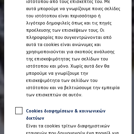
ιστότοπου από τους επισκέπτες του. Με
Ιδιοκτήτες και υπηρεσίες After Sales
αυτά μπορούμε να γνωρίζουμε ποιες σελίδες
myVolkswagen
Service και γνήσια ανταλλακτικά
του ιστότοπου είναι περισσότερο ή
Επιθεώρηση & ΚΤΕΟ
λιγότερο δημοφιλείς όπως και τις πηγές
Επισκευές & έλεγχοι
προέλευσης των επισκέψεων τους. Οι
Λιπαντικά κινητήρα και υγρά
Τροχοί και ελαστικά
πληροφορίες που συγκεντρώνονται από
Οδική Βοήθεια
αυτά τα cookies είναι ανώνυμες και
Volkswagen Service
χρησιμοποιούνται για σκοπούς ανάλυσης
Ανταλλακτικά Volkswagen
Γνήσια αξεσουάρ Volkswagen
της επισκεψιμότητας των σελίδων του
Γνήσια αξεσουάρ Volkswagen ειδικά για κάθε 
ιστότοπου και μόνο. Χωρίς αυτά δεν θα
Εσωτερική και εξωτερική προστασία
μπορούμε να γνωρίζουμε την
Λύσεις μεταφοράς και αποσκευών
Ψυχαγωγία και ηλεκτρονικές συσκευές
επισκεψιμότητα των σελίδων του
Εξατομίκευση
ιστότοπου και να βελτιώσουμε την εμπειρία
Επιτοίχιος σταθμός φόρτισης και καλώδια φό
των επισκεπτών σε αυτόν.
Συλλογές Lifestyle
Digital Extras
Υπηρεσίες για το μοντέλο σας
Cookies διαφημίσεων & κοινωνικών
Εφαρμογές Volkswagen, σύνδεση και ψηφιακό
Σύνδεση κινητού τηλεφώνου και οχήματος
δικτύων
Ενημερώσεις για λογισμικό, χάρτες και ραδι
Είναι τα cookies τρίτων διαφημιστικών
We Charge - Υπηρεσία Φόρτισης
Πληροφορίες Πελάτη
εταιρειών που δημιουργούν ένα προφίλ για