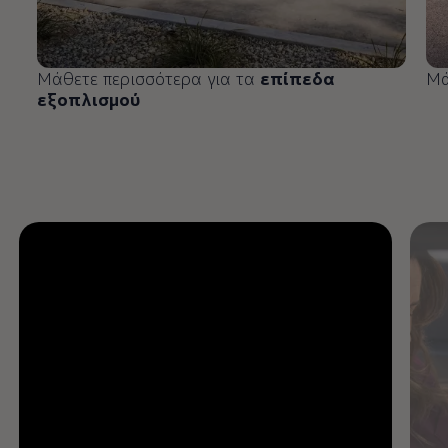
Μάθετε περισσότερα για τα
επίπεδα
Μά
εξοπλισμού
Enable fullscreen mode