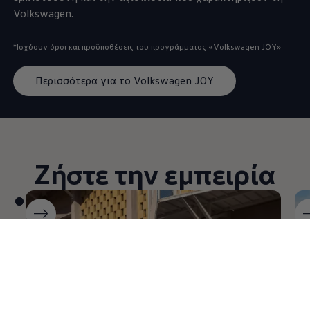
Volkswagen
.
*Ισχύουν όροι και προϋποθέσεις του προγράμματος
«
Volkswagen
JOY»
Περισσότερα για τo Volkswagen JOY
Ζήστε την εμπειρία