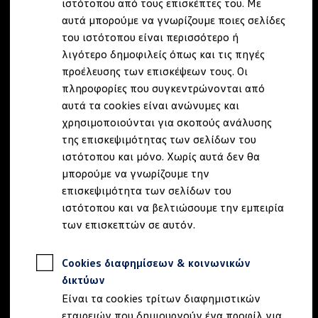
ιστότοπου από τους επισκέπτες του. Με
Ιδιοκτήτες και υπηρεσίες After Sales
αυτά μπορούμε να γνωρίζουμε ποιες σελίδες
myVolkswagen
Service και γνήσια ανταλλακτικά
του ιστότοπου είναι περισσότερο ή
Επιθεώρηση & ΚΤΕΟ
λιγότερο δημοφιλείς όπως και τις πηγές
Επισκευές & έλεγχοι
προέλευσης των επισκέψεων τους. Οι
Λιπαντικά κινητήρα και υγρά
Τροχοί και ελαστικά
πληροφορίες που συγκεντρώνονται από
Οδική Βοήθεια
αυτά τα cookies είναι ανώνυμες και
Volkswagen Service
χρησιμοποιούνται για σκοπούς ανάλυσης
Ανταλλακτικά Volkswagen
Γνήσια αξεσουάρ Volkswagen
της επισκεψιμότητας των σελίδων του
Γνήσια αξεσουάρ Volkswagen ειδικά για κάθε 
ιστότοπου και μόνο. Χωρίς αυτά δεν θα
Εσωτερική και εξωτερική προστασία
μπορούμε να γνωρίζουμε την
Λύσεις μεταφοράς και αποσκευών
Ψυχαγωγία και ηλεκτρονικές συσκευές
επισκεψιμότητα των σελίδων του
Εξατομίκευση
ιστότοπου και να βελτιώσουμε την εμπειρία
Επιτοίχιος σταθμός φόρτισης και καλώδια φό
των επισκεπτών σε αυτόν.
Digital Extras
Υπηρεσίες για το μοντέλο σας
Εφαρμογές Volkswagen, σύνδεση και ψηφιακό
Cookies διαφημίσεων & κοινωνικών
Σύνδεση κινητού τηλεφώνου και οχήματος
Ενημερώσεις για λογισμικό, χάρτες και ραδι
δικτύων
We Charge - Υπηρεσία Φόρτισης
Είναι τα cookies τρίτων διαφημιστικών
Πληροφορίες Πελάτη
Ανακύκλωση & Επιστροφή
εταιρειών που δημιουργούν ένα προφίλ για