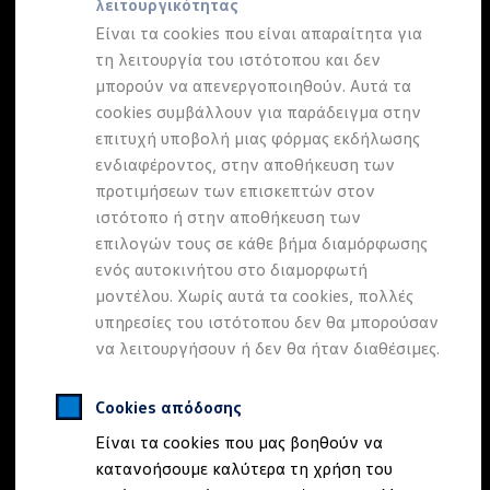
λειτουργικότητας
Προσομοιωτής αυτονομίας
Προσομοιωτής χρόνου φόρτισης
Είναι τα cookies που είναι απαραίτητα για
Προσομοιωτής κόστους φόρτισης
τη λειτουργία του ιστότοπου και δεν
ID. Ενημερώσεις λογισμικού
Volkswagen
eHybrid
μπορούν να απενεργοποιηθούν. Αυτά τα
We Charge - Υπηρεσία Φόρτισης
Εύρεση δημόσιων σημείων φόρτισης
cookies συμβάλλουν για παράδειγμα στην
ID. Charger
Γιατί να επιλέξετε όταν
επιτυχή υποβολή μιας φόρμας εκδήλωσης
Ενημέρωση ID.
ενδιαφέροντος, στην αποθήκευση των
Πλατφόρμα MEB
Μύθοι & Αλήθειες για την ηλεκτροκίνηση
μπορείτε να τα έχετε
προτιμήσεων των επισκεπτών στον
Πού μπορώ να φορτίσω;
ιστότοπο ή στην αποθήκευση των
Πόσο μακριά μπορώ να φτάσω;
όλα;
επιλογών τους σε κάθε βήμα διαμόρφωσης
Πώς μπορώ να πληρώσω;
Πώς μπορώ να φορτίσω;
ενός αυτοκινήτου στο διαμορφωτή
Η αντλία θερμότητας στα ID.
μοντέλου. Χωρίς αυτά τα cookies, πολλές
Η λειτουργία ανάκτησης ενέργειας κατά την π
Ανακαλύψτε τα eHybrid μοντέλα
υπηρεσίες του ιστότοπου δεν θα μπορούσαν
Το σύστημα πέδησης στα ID.
Διαθέσιμα νέα και μεταχειρισμένα αυτοκίνητα
να λειτουργήσουν ή δεν θα ήταν διαθέσιμες.
Διαθέσιμα νέα αυτοκίνητα
Διαθέσιμα μεταχειρισμένα αυτοκίνητα
Χρηματοδότηση και Leasing
Cookies απόδοσης
Volkswagen Easy Living
Είναι τα cookies που μας βοηθούν να
Χρηματοδότηση Auto Credit
Χρηματοδότηση Classic Credit
κατανοήσουμε καλύτερα τη χρήση του
Καινοτόμες Τεχνολογίες