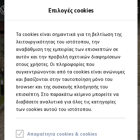
Ανακαλύψτε τα Μοντέλα
Επιλογές cookies
Διαμορφώστε το Volkswagen σας
Επαγγελματικά Οχήματα Volkswagen
Ηλεκτρικά μοντέλα
Μετάβαση
Μετάβαση
eHybrid μοντέλα
Τα cookies είναι σημαντικά για τη βελτίωση της
στο
στο
Ηλεκτρικά & eHybrid μοντέλα
περιεχόμενο
footer
λειτουργικότητας του ιστότοπου, την
Ηλεκτρικά μοντέλα
ID.3 Neo
αναβάθμιση της εμπειρίας των επισκεπτών σε
Νέο ID. Polo
αυτόν και την προβολή σχετικών διαφημίσεων
ID.4
στους χρήστες. Οι πληροφορίες που
ID.4 GTX
ID.5
συγκεντρώνονται από τα cookies είναι ανώνυμες
ID.5 GTX
και βασίζονται στην ταυτοποίηση μόνο του
ID.7
browser και της συσκευής πλοήγησής του
ID.7 GTX
ID. Buzz
επισκέπτη. Στο παρακάτω κείμενο μπορείτε να
ID. Buzz Cargo
διαβάσετε αναλυτικά για όλες τις κατηγορίες
ID. CROSS
των cookies αυτού του ιστότοπου.
eHybrid μοντέλα
Νέο Golf ehybrid
Golf GTE
Νέο Tiguan ehybrid
Νέο Tayron ehybrid
Απαραίτητα cookies & cookies
e-Tools για ηλεκτρικά αυτοκίνητα