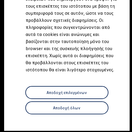
Ανακλήσεις ασφαλείας και Τεχνικά μέτρα
τους επισκέπτες του ιστότοπου με βάση τη
Προειδοποιητικές και ενδεικτικές λυχνίες
συμπεριφορά τους σε αυτόν, ώστε να τους
Eνημερώσεις λογισμικού
Digital Manual - Ψηφιακό εγχειρίδιο
προβάλλουν σχετικές διαφημίσεις. Οι
XTL diesel fuel
πληροφορίες που συγκεντρώνονται από
Υπηρεσίες Volkswagen
αυτά τα cookies είναι ανώνυμες και
Υπηρεσίες Volkswagen Click@Service
Pick Up & Delivery
βασίζονται στην ταυτοποίηση μόνο του
Φροντίδα Clean Plus
browser και της συσκευής πλοήγησής του
Επαγγελματικά Οχήματα Volkswagen
επισκέπτη. Χωρίς αυτά οι διαφημίσεις που
Συντήρηση & Επισκευή Επαγγελματικών Οχη
Σημαντικές πληροφορίες
θα προβάλλονται στους επισκέπτες του
Εγγύηση Επαγγελματικών Volkswagen
ιστότοπου θα είναι λιγότερο στοχευμένες.
Εγγύηση Volkswagen
Volkswagen JOY
Εξουσιοδοτημένο Δίκτυο Volkswagen
Αστυπάλαια: Κίνητρα Επιδότησης
Αποδοχή επιλεγμένων
Volkswagen Bulli - 75 Χρόνια Κληρονομιάς
Bulli magazine
Stories
Αποδοχή όλων
VW Bus History