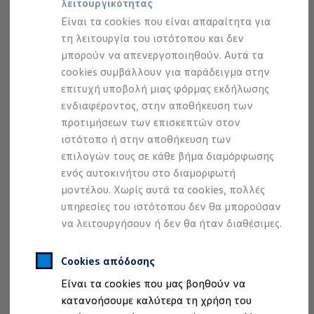
εξυπηρέτηση του επισκέπτη στον ιστότοπο της
λειτουργικότητας
Προσομοιωτής αυτονομίας
Προσομοιωτής χρόνου φόρτισης
καθώς και την εξατομίκευση των πληροφοριών και
Είναι τα cookies που είναι απαραίτητα για
Προσομοιωτής κόστους φόρτισης
τη λειτουργία του ιστότοπου και δεν
των προτιμήσεων του μέσα από την πλοήγηση από
ID. Ενημερώσεις λογισμικού
μπορούν να απενεργοποιηθούν. Αυτά τα
We Charge - Υπηρεσία Φόρτισης
το συγκεκριμένο πρόγραμμα περιήγησης (Internet
Εύρεση δημόσιων σημείων φόρτισης
cookies συμβάλλουν για παράδειγμα στην
browser).
ID. Charger
επιτυχή υποβολή μιας φόρμας εκδήλωσης
Ενημέρωση ID.
ενδιαφέροντος, στην αποθήκευση των
Πλατφόρμα MEB
Μπορείτε να αλλάξετε την συναίνεση σας για τα
Μύθοι & Αλήθειες για την ηλεκτροκίνηση
προτιμήσεων των επισκεπτών στον
cookies
ΕΔΩ
Πού μπορώ να φορτίσω;
ιστότοπο ή στην αποθήκευση των
Πόσο μακριά μπορώ να φτάσω;
επιλογών τους σε κάθε βήμα διαμόρφωσης
Πώς μπορώ να πληρώσω;
Τα είδη cookies που χρησιμοποιούνται από τον
Πώς μπορώ να φορτίσω;
ενός αυτοκινήτου στο διαμορφωτή
ιστότοπο είναι:
Η αντλία θερμότητας στα ID.
μοντέλου. Χωρίς αυτά τα cookies, πολλές
Η λειτουργία ανάκτησης ενέργειας κατά την π
υπηρεσίες του ιστότοπου δεν θα μπορούσαν
Το σύστημα πέδησης στα ID.
Απαραίτητα cookies & cookies λειτουργικότητας
Διαθέσιμα νέα και μεταχειρισμένα αυτοκίνητα
να λειτουργήσουν ή δεν θα ήταν διαθέσιμες.
Διαθέσιμα νέα αυτοκίνητα
Διαθέσιμα μεταχειρισμένα αυτοκίνητα
Είναι τα cookies που είναι απαραίτητα για τη
Χρηματοδότηση και Leasing
Cookies απόδοσης
λειτουργία του ιστότοπου και δεν μπορούν να
Volkswagen Easy Living
Είναι τα cookies που μας βοηθούν να
Χρηματοδότηση Auto Credit
απενεργοποιηθούν. Αυτά τα cookies συμβάλλουν για
Χρηματοδότηση Classic Credit
κατανοήσουμε καλύτερα τη χρήση του
παράδειγμα στην επιτυχή υποβολή μιας φόρμας
Καινοτόμες Τεχνολογίες