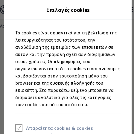
Ανακαλύψτε τα Μοντέλα
Επιλογές cookies
Διαμορφώστε το Volkswagen σας
Επαγγελματικά Οχήματα Volkswagen
Ηλεκτρικά μοντέλα
Αρχική
Μετάβαση
Μετάβαση
eHybrid μοντέλα
Τα cookies είναι σημαντικά για τη βελτίωση της
στο
στο
Ηλεκτρικά & eHybrid μοντέλα
περιεχόμενο
footer
λειτουργικότητας του ιστότοπου, την
Ηλεκτρικά μοντέλα
ID.3 Neo
αναβάθμιση της εμπειρίας των επισκεπτών σε
Νέο ID. Polo
αυτόν και την προβολή σχετικών διαφημίσεων
ΠΟΛΙΤΙΚΗ
ID.4
στους χρήστες. Οι πληροφορίες που
ID.4 GTX
ID.5
συγκεντρώνονται από τα cookies είναι ανώνυμες
ΕΝΗΜΕΡΩΣΗΣ ΓΙΑ
ID.5 GTX
και βασίζονται στην ταυτοποίηση μόνο του
ID.7
browser και της συσκευής πλοήγησής του
ID.7 GTX
ΧΡΗΣΗ COOKIES ΣΕ
ID. Buzz
επισκέπτη. Στο παρακάτω κείμενο μπορείτε να
ID. Buzz Cargo
διαβάσετε αναλυτικά για όλες τις κατηγορίες
ΙΣΤΟΤΟΠΟΥΣ.
ID. CROSS
των cookies αυτού του ιστότοπου.
eHybrid μοντέλα
Νέο Golf ehybrid
Golf GTE
Η KOSMOCAR A.E. χρησιμοποιεί cookies των
Νέο Tiguan ehybrid
Νέο Tayron ehybrid
παρακάτω ειδών για να προωθήσει την καλύτερη
Απαραίτητα cookies & cookies
e-Tools για ηλεκτρικά αυτοκίνητα