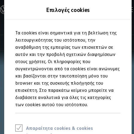
Ανακαλύψτε τα Μοντέλα
Επιλογές cookies
Διαμορφώστε το Volkswagen σας
Επαγγελματικά Οχήματα Volkswagen
Ηλεκτρικά μοντέλα
Το νέο ID. Polo
Μετάβαση
Μετάβαση
eHybrid μοντέλα
Τα cookies είναι σημαντικά για τη βελτίωση της
στο
στο
Ηλεκτρικά & eHybrid μοντέλα
περιεχόμενο
footer
λειτουργικότητας του ιστότοπου, την
Ηλεκτρικά μοντέλα
Highlights
Λεπτομέρειες και εξοπλισμός
ID.3 Neo
αναβάθμιση της εμπειρίας των επισκεπτών σε
Νέο ID. Polo
αυτόν και την προβολή σχετικών διαφημίσεων
ID.4
στους χρήστες. Οι πληροφορίες που
ID.4 GTX
ID.5
συγκεντρώνονται από τα cookies είναι ανώνυμες
ID.5 GTX
και βασίζονται στην ταυτοποίηση μόνο του
ID.7
browser και της συσκευής πλοήγησής του
ID.7 GTX
ID. Buzz
επισκέπτη. Στο παρακάτω κείμενο μπορείτε να
ID. Buzz Cargo
διαβάσετε αναλυτικά για όλες τις κατηγορίες
ID. CROSS
των cookies αυτού του ιστότοπου.
eHybrid μοντέλα
Νέο Golf ehybrid
Golf GTE
Νέο Tiguan ehybrid
Νέο Tayron ehybrid
Απαραίτητα cookies & cookies
e-Tools για ηλεκτρικά αυτοκίνητα