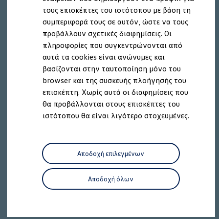
Ανακύκλωση & Επιστροφή
τους επισκέπτες του ιστότοπου με βάση τη
Ανακλήσεις ασφαλείας και Τεχνικά μέτρα
συμπεριφορά τους σε αυτόν, ώστε να τους
Προειδοποιητικές και ενδεικτικές λυχνίες
Eνημερώσεις λογισμικού
προβάλλουν σχετικές διαφημίσεις. Οι
Digital Manual - Ψηφιακό εγχειρίδιο
πληροφορίες που συγκεντρώνονται από
XTL diesel fuel
αυτά τα cookies είναι ανώνυμες και
Υπηρεσίες Volkswagen
Υπηρεσίες Volkswagen Click@Service
βασίζονται στην ταυτοποίηση μόνο του
Pick Up & Delivery
browser και της συσκευής πλοήγησής του
Φροντίδα Clean Plus
επισκέπτη. Χωρίς αυτά οι διαφημίσεις που
Επαγγελματικά Οχήματα Volkswagen
Συντήρηση & Επισκευή Επαγγελματικών Οχη
θα προβάλλονται στους επισκέπτες του
Σημαντικές πληροφορίες
ιστότοπου θα είναι λιγότερο στοχευμένες.
Εγγύηση Επαγγελματικών Volkswagen
Εγγύηση Volkswagen
Volkswagen JOY
Εξουσιοδοτημένο Δίκτυο Volkswagen
Αποδοχή επιλεγμένων
Αστυπάλαια: Κίνητρα Επιδότησης
Volkswagen Bulli - 75 Χρόνια Κληρονομιάς
Bulli magazine
Αποδοχή όλων
Stories
VW Bus History