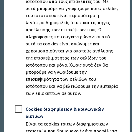
ιστότοπου από τους επισκέπτες του. Με
Ιδιοκτήτες και υπηρεσίες After Sales
αυτά μπορούμε να γνωρίζουμε ποιες σελίδες
myVolkswagen
Service και γνήσια ανταλλακτικά
του ιστότοπου είναι περισσότερο ή
Επιθεώρηση & ΚΤΕΟ
λιγότερο δημοφιλείς όπως και τις πηγές
Επισκευές & έλεγχοι
προέλευσης των επισκέψεων τους. Οι
Λιπαντικά κινητήρα και υγρά
Τροχοί και ελαστικά
πληροφορίες που συγκεντρώνονται από
Οδική Βοήθεια
αυτά τα cookies είναι ανώνυμες και
Volkswagen Service
χρησιμοποιούνται για σκοπούς ανάλυσης
Ανταλλακτικά Volkswagen
Γνήσια αξεσουάρ Volkswagen
της επισκεψιμότητας των σελίδων του
Γνήσια αξεσουάρ Volkswagen ειδικά για κάθε 
ιστότοπου και μόνο. Χωρίς αυτά δεν θα
Εσωτερική και εξωτερική προστασία
μπορούμε να γνωρίζουμε την
Λύσεις μεταφοράς και αποσκευών
Ψυχαγωγία και ηλεκτρονικές συσκευές
επισκεψιμότητα των σελίδων του
Εξατομίκευση
ιστότοπου και να βελτιώσουμε την εμπειρία
Επιτοίχιος σταθμός φόρτισης και καλώδια φό
των επισκεπτών σε αυτόν.
Συλλογές Lifestyle
Digital Extras
Υπηρεσίες για το μοντέλο σας
Cookies διαφημίσεων & κοινωνικών
Εφαρμογές Volkswagen, σύνδεση και ψηφιακό
Σύνδεση κινητού τηλεφώνου και οχήματος
δικτύων
Ενημερώσεις για λογισμικό, χάρτες και ραδι
Είναι τα cookies τρίτων διαφημιστικών
We Charge - Υπηρεσία Φόρτισης
Πληροφορίες Πελάτη
εταιρειών που δημιουργούν ένα προφίλ για