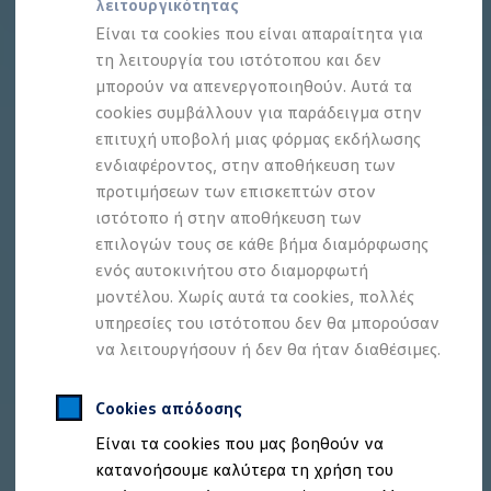
λειτουργικότητας
Προσομοιωτής αυτονομίας
Προσομοιωτής χρόνου φόρτισης
Είναι τα cookies που είναι απαραίτητα για
Προσομοιωτής κόστους φόρτισης
τη λειτουργία του ιστότοπου και δεν
ID. Ενημερώσεις λογισμικού
μπορούν να απενεργοποιηθούν. Αυτά τα
We Charge - Υπηρεσία Φόρτισης
Εύρεση δημόσιων σημείων φόρτισης
cookies συμβάλλουν για παράδειγμα στην
ID. Charger
επιτυχή υποβολή μιας φόρμας εκδήλωσης
Ενημέρωση ID.
ενδιαφέροντος, στην αποθήκευση των
Πλατφόρμα MEB
Μύθοι & Αλήθειες για την ηλεκτροκίνηση
προτιμήσεων των επισκεπτών στον
Πού μπορώ να φορτίσω;
ιστότοπο ή στην αποθήκευση των
Πόσο μακριά μπορώ να φτάσω;
επιλογών τους σε κάθε βήμα διαμόρφωσης
Πώς μπορώ να πληρώσω;
Πώς μπορώ να φορτίσω;
ενός αυτοκινήτου στο διαμορφωτή
Η αντλία θερμότητας στα ID.
μοντέλου. Χωρίς αυτά τα cookies, πολλές
Η λειτουργία ανάκτησης ενέργειας κατά την π
υπηρεσίες του ιστότοπου δεν θα μπορούσαν
Το σύστημα πέδησης στα ID.
Διαθέσιμα νέα και μεταχειρισμένα αυτοκίνητα
να λειτουργήσουν ή δεν θα ήταν διαθέσιμες.
Διαθέσιμα νέα αυτοκίνητα
Διαθέσιμα μεταχειρισμένα αυτοκίνητα
Χρηματοδότηση και Leasing
Cookies απόδοσης
Volkswagen Easy Living
Είναι τα cookies που μας βοηθούν να
Χρηματοδότηση Auto Credit
Χρηματοδότηση Classic Credit
κατανοήσουμε καλύτερα τη χρήση του
Καινοτόμες Τεχνολογίες