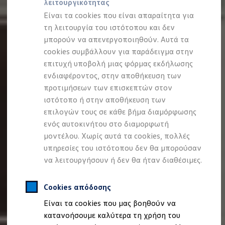
λειτουργικότητας
Προσομοιωτής αυτονομίας
Προσομοιωτής χρόνου φόρτισης
Είναι τα cookies που είναι απαραίτητα για
Προσομοιωτής κόστους φόρτισης
τη λειτουργία του ιστότοπου και δεν
ID. Ενημερώσεις λογισμικού
μπορούν να απενεργοποιηθούν. Αυτά τα
We Charge - Υπηρεσία Φόρτισης
Εύρεση δημόσιων σημείων φόρτισης
cookies συμβάλλουν για παράδειγμα στην
ID. Charger
επιτυχή υποβολή μιας φόρμας εκδήλωσης
Ενημέρωση ID.
ενδιαφέροντος, στην αποθήκευση των
Πλατφόρμα MEB
Μύθοι & Αλήθειες για την ηλεκτροκίνηση
προτιμήσεων των επισκεπτών στον
Πού μπορώ να φορτίσω;
ιστότοπο ή στην αποθήκευση των
Πόσο μακριά μπορώ να φτάσω;
επιλογών τους σε κάθε βήμα διαμόρφωσης
Πώς μπορώ να πληρώσω;
Πώς μπορώ να φορτίσω;
ενός αυτοκινήτου στο διαμορφωτή
Η αντλία θερμότητας στα ID.
μοντέλου. Χωρίς αυτά τα cookies, πολλές
Η λειτουργία ανάκτησης ενέργειας κατά την π
υπηρεσίες του ιστότοπου δεν θα μπορούσαν
Το σύστημα πέδησης στα ID.
Διαθέσιμα νέα και μεταχειρισμένα αυτοκίνητα
να λειτουργήσουν ή δεν θα ήταν διαθέσιμες.
Διαθέσιμα νέα αυτοκίνητα
Διαθέσιμα μεταχειρισμένα αυτοκίνητα
Χρηματοδότηση και Leasing
Cookies απόδοσης
Volkswagen Easy Living
Είναι τα cookies που μας βοηθούν να
Χρηματοδότηση Auto Credit
Χρηματοδότηση Classic Credit
κατανοήσουμε καλύτερα τη χρήση του
Καινοτόμες Τεχνολογίες