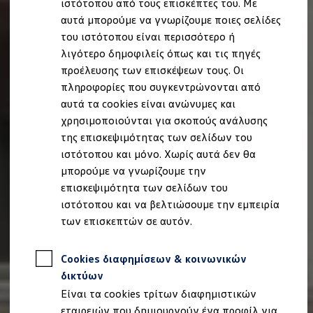
ιστότοπου από τους επισκέπτες του. Με
Ιδιοκτήτες και υπηρεσίες After Sales
αυτά μπορούμε να γνωρίζουμε ποιες σελίδες
myVolkswagen
Service και γνήσια ανταλλακτικά
του ιστότοπου είναι περισσότερο ή
Επιθεώρηση & ΚΤΕΟ
λιγότερο δημοφιλείς όπως και τις πηγές
Επισκευές & έλεγχοι
προέλευσης των επισκέψεων τους. Οι
Λιπαντικά κινητήρα και υγρά
Τροχοί και ελαστικά
πληροφορίες που συγκεντρώνονται από
Οδική Βοήθεια
αυτά τα cookies είναι ανώνυμες και
Volkswagen Service
χρησιμοποιούνται για σκοπούς ανάλυσης
Ανταλλακτικά Volkswagen
Γνήσια αξεσουάρ Volkswagen
της επισκεψιμότητας των σελίδων του
Γνήσια αξεσουάρ Volkswagen ειδικά για κάθε 
ιστότοπου και μόνο. Χωρίς αυτά δεν θα
Εσωτερική και εξωτερική προστασία
μπορούμε να γνωρίζουμε την
Λύσεις μεταφοράς και αποσκευών
Ψυχαγωγία και ηλεκτρονικές συσκευές
επισκεψιμότητα των σελίδων του
Εξατομίκευση
ιστότοπου και να βελτιώσουμε την εμπειρία
Επιτοίχιος σταθμός φόρτισης και καλώδια φό
των επισκεπτών σε αυτόν.
Συλλογές Lifestyle
Digital Extras
Υπηρεσίες για το μοντέλο σας
Cookies διαφημίσεων & κοινωνικών
Εφαρμογές Volkswagen, σύνδεση και ψηφιακό
Σύνδεση κινητού τηλεφώνου και οχήματος
δικτύων
Ενημερώσεις για λογισμικό, χάρτες και ραδι
Είναι τα cookies τρίτων διαφημιστικών
We Charge - Υπηρεσία Φόρτισης
Πληροφορίες Πελάτη
εταιρειών που δημιουργούν ένα προφίλ για