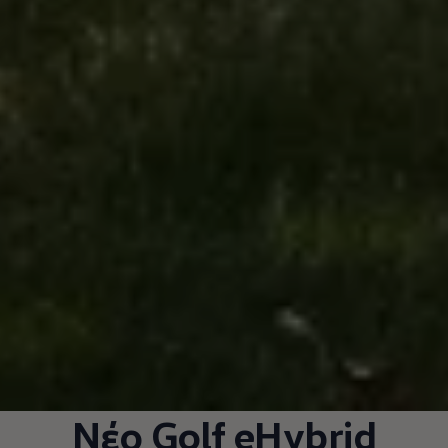
Νέο Golf eHybrid