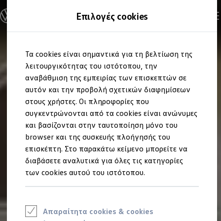
Ανακαλύψτε τα Μοντέλα
Επιλογές cookies
Διαμορφώστε το Volkswagen σας
Επαγγελματικά Οχήματα Volkswagen
Ηλεκτρικά μοντέλα
Μετάβαση
Μετάβαση
eHybrid μοντέλα
Τα cookies είναι σημαντικά για τη βελτίωση της
στο
στο
Ηλεκτρικά & eHybrid μοντέλα
περιεχόμενο
footer
λειτουργικότητας του ιστότοπου, την
Ηλεκτρικά μοντέλα
ID.3 Neo
αναβάθμιση της εμπειρίας των επισκεπτών σε
Νέο ID. Polo
αυτόν και την προβολή σχετικών διαφημίσεων
ID.4
στους χρήστες. Οι πληροφορίες που
ID.4 GTX
ID.5
συγκεντρώνονται από τα cookies είναι ανώνυμες
ID.5 GTX
και βασίζονται στην ταυτοποίηση μόνο του
ID.7
browser και της συσκευής πλοήγησής του
ID.7 GTX
ID. Buzz
επισκέπτη. Στο παρακάτω κείμενο μπορείτε να
ID. Buzz Cargo
διαβάσετε αναλυτικά για όλες τις κατηγορίες
ID. CROSS
των cookies αυτού του ιστότοπου.
eHybrid μοντέλα
Νέο Golf ehybrid
Golf GTE
Νέο Tiguan ehybrid
Νέο Tayron ehybrid
Απαραίτητα cookies & cookies
e-Tools για ηλεκτρικά αυτοκίνητα