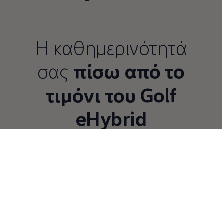
Η καθημερινότητά
σας
πίσω από το
τιμόνι του Golf
eHybrid
5 από 5 items
Όλα (5)
Συνδεσιμότητα (5)
5 από 5
items