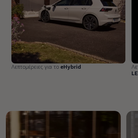
Λεπτομέρειες για το
eHybrid
Λε
LE
Enable fullscreen mode