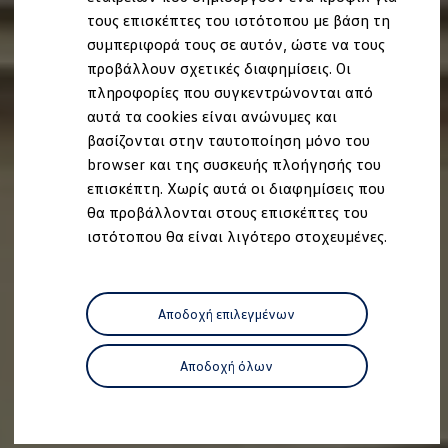
Ανακύκλωση & Επιστροφή
τους επισκέπτες του ιστότοπου με βάση τη
Ανακλήσεις ασφαλείας και Τεχνικά μέτρα
συμπεριφορά τους σε αυτόν, ώστε να τους
Προειδοποιητικές και ενδεικτικές λυχνίες
Eνημερώσεις λογισμικού
προβάλλουν σχετικές διαφημίσεις. Οι
Digital Manual - Ψηφιακό εγχειρίδιο
πληροφορίες που συγκεντρώνονται από
XTL diesel fuel
αυτά τα cookies είναι ανώνυμες και
Υπηρεσίες Volkswagen
Υπηρεσίες Volkswagen Click@Service
βασίζονται στην ταυτοποίηση μόνο του
Pick Up & Delivery
browser και της συσκευής πλοήγησής του
Φροντίδα Clean Plus
επισκέπτη. Χωρίς αυτά οι διαφημίσεις που
Επαγγελματικά Οχήματα Volkswagen
Συντήρηση & Επισκευή Επαγγελματικών Οχη
θα προβάλλονται στους επισκέπτες του
Σημαντικές πληροφορίες
ιστότοπου θα είναι λιγότερο στοχευμένες.
Εγγύηση Επαγγελματικών Volkswagen
Εγγύηση Volkswagen
Volkswagen JOY
Εξουσιοδοτημένο Δίκτυο Volkswagen
Αποδοχή επιλεγμένων
Αστυπάλαια: Κίνητρα Επιδότησης
Volkswagen Bulli - 75 Χρόνια Κληρονομιάς
Bulli magazine
Αποδοχή όλων
Stories
VW Bus History