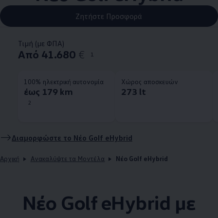
Ζητήστε Προσφορά
Τιμή (με ΦΠΑ)
Από 41.680
€
1
100% ηλεκτρική αυτονομία
Χώρος αποσκευών
έως 179 km
273 lt
2
Διαμορφώστε το Νέο Golf eHybrid
Αρχική
Ανακαλύψτε τα Μοντέλα
Νέο Golf eHybrid
Νέο Golf eHybrid με