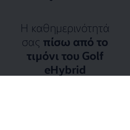
Η καθημερινότητά
σας
πίσω από το
τιμόνι του Golf
eHybrid
5 από 5 items
Όλα (5)
Συνδεσιμότητα (5)
5 από 5
items