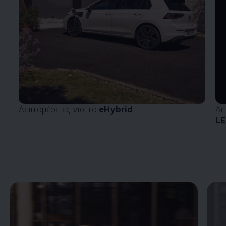
Λεπτομέρειες για το
eHybrid
Λε
LE
Enable fullscreen mode