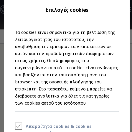
Ανακαλύψτε τα Μοντέλα
Επιλογές cookies
Διαμορφώστε το Volkswagen σας
Επαγγελματικά Οχήματα Volkswagen
Ηλεκτρικά μοντέλα
Μετάβαση
Μετάβαση
eHybrid μοντέλα
Τα cookies είναι σημαντικά για τη βελτίωση της
στο
στο
Ηλεκτρικά & eHybrid μοντέλα
Φωνητικός βοηθός "IDA"
περιεχόμενο
footer
λειτουργικότητας του ιστότοπου, την
Ηλεκτρικά μοντέλα
ID.3 Neo
αναβάθμιση της εμπειρίας των επισκεπτών σε
Νέο ID. Polo
Πείτε
αυτόν και την προβολή σχετικών διαφημίσεων
"Hello"
στο
Golf
ID.4
στους χρήστες. Οι πληροφορίες που
ID.4 GTX
ID.5
σας.
συγκεντρώνονται από τα cookies είναι ανώνυμες
ID.5 GTX
και βασίζονται στην ταυτοποίηση μόνο του
ID.7
browser και της συσκευής πλοήγησής του
ID.7 GTX
ID. Buzz
επισκέπτη. Στο παρακάτω κείμενο μπορείτε να
ID. Buzz Cargo
διαβάσετε αναλυτικά για όλες τις κατηγορίες
ID. CROSS
των cookies αυτού του ιστότοπου.
eHybrid μοντέλα
Νέο Golf ehybrid
Golf GTE
Νέο Tiguan ehybrid
Νέο Tayron ehybrid
Απαραίτητα cookies & cookies
e-Tools για ηλεκτρικά αυτοκίνητα