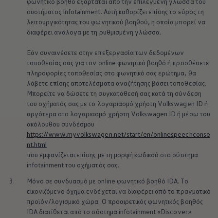
φωνητικό βοηθό εξαρτάται από την επιλεγμένη γλώσσα του
συστήματος Infotainment. Αυτή καθορίζει επίσης το εύρος τη
λειτουργικότητας του φωνητικού βοηθού, η οποία μπορεί να
διαφέρει ανάλογα με τη ρυθμισμένη γλώσσα.
Εάν συναινέσετε στην επεξεργασία των δεδομένων
τοποθεσίας σας για τον online φωνητικό βοηθό ή προσθέσετε
πληροφορίες τοποθεσίας στο φωνητικό σας ερώτημα, θα
λάβετε επίσης αποτελέσματα αναζήτησης βάσει τοποθεσίας.
Μπορείτε να δώσετε τη συγκατάθεσή σας κατά τη σύνδεση
του οχήματός σας με το λογαριασμό χρήστη
Volkswagen
ID ή
αργότερα στο λογαριασμό χρήστη
Volkswagen
ID ή μέσω του
ακόλουθου συνδέσμου
https://www.myvolkswagen.net/start/en/onlinespeechconse
nt.html
που εμφανίζεται επίσης με τη μορφή κωδικού στο σύστημα
infotainment του οχήματός σας.
3.
Μόνο σε συνδυασμό με online φωνητικό βοηθό IDA. Το
εικονιζόμενο όχημα ενδέχεται να διαφέρει από το πραγματικό
προϊόν/λογισμικό χώρα. Ο προαιρετικός φωνητικός βοηθός
IDA διατίθεται από το σύστημα infotainment «Discover».