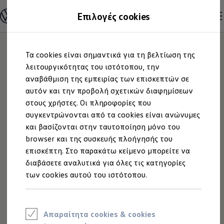
Ανακαλύψτε τα Μοντέλα
Επιλογές cookies
Διαμορφώστε το Volkswagen σας
Επαγγελματικά Οχήματα Volkswagen
Ηλεκτρικά μοντέλα
Μετάβαση
Μετάβαση
eHybrid μοντέλα
Τα cookies είναι σημαντικά για τη βελτίωση της
στο
στο
Ηλεκτρικά & eHybrid μοντέλα
περιεχόμενο
footer
λειτουργικότητας του ιστότοπου, την
Ηλεκτρικά μοντέλα
ID.3 Neo
αναβάθμιση της εμπειρίας των επισκεπτών σε
AUTOCLUB A.E. |
Νέο ID. Polo
αυτόν και την προβολή σχετικών διαφημίσεων
ID.4
στους χρήστες. Οι πληροφορίες που
ID.4 GTX
Νομικές
ID.5
συγκεντρώνονται από τα cookies είναι ανώνυμες
ID.5 GTX
και βασίζονται στην ταυτοποίηση μόνο του
Πληροφορίες
ID.7
browser και της συσκευής πλοήγησής του
ID.7 GTX
ID. Buzz
επισκέπτη. Στο παρακάτω κείμενο μπορείτε να
ID. Buzz Cargo
διαβάσετε αναλυτικά για όλες τις κατηγορίες
ID. CROSS
των cookies αυτού του ιστότοπου.
eHybrid μοντέλα
Νέο Golf ehybrid
Νομικές Πληροφορίες
Golf GTE
Νέο Tiguan ehybrid
Νέο Tayron ehybrid
Πολιτική Απορρήτου - Πολιτική Cookies
Απαραίτητα cookies & cookies
e-Tools για ηλεκτρικά αυτοκίνητα