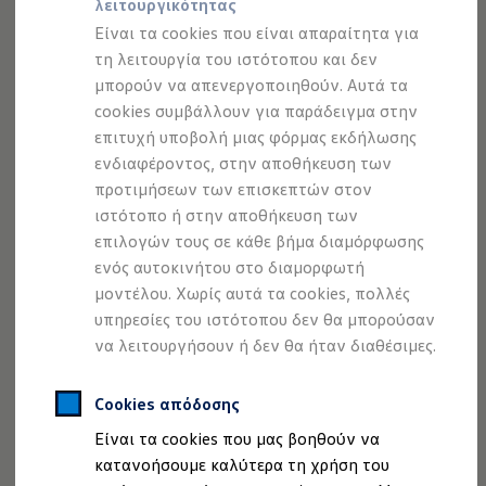
λειτουργικότητας
Προσομοιωτής αυτονομίας
Προσομοιωτής χρόνου φόρτισης
Είναι τα cookies που είναι απαραίτητα για
Προσομοιωτής κόστους φόρτισης
Νομικές Πληροφορίες
τη λειτουργία του ιστότοπου και δεν
ID. Ενημερώσεις λογισμικού
μπορούν να απενεργοποιηθούν. Αυτά τα
We Charge - Υπηρεσία Φόρτισης
Εύρεση δημόσιων σημείων φόρτισης
cookies συμβάλλουν για παράδειγμα στην
AUTOCLUB A.E. ΝΕΑ ΦΙΛΑΔΕΛΦΕΙΑ
ID. Charger
επιτυχή υποβολή μιας φόρμας εκδήλωσης
Θεσσαλονίκης 64 & Παπάγου - 143 42 ΝΕΑ
Ενημέρωση ID.
ενδιαφέροντος, στην αποθήκευση των
Πλατφόρμα MEB
ΦΙΛΑΔΕΛΦΕΙΑ
Μύθοι & Αλήθειες για την ηλεκτροκίνηση
προτιμήσεων των επισκεπτών στον
advisor1@vwautoclub.gr
Πού μπορώ να φορτίσω;
ιστότοπο ή στην αποθήκευση των
2102589500
Πόσο μακριά μπορώ να φτάσω;
επιλογών τους σε κάθε βήμα διαμόρφωσης
Πώς μπορώ να πληρώσω;
Πώς μπορώ να φορτίσω;
ενός αυτοκινήτου στο διαμορφωτή
Η αντλία θερμότητας στα ID.
μοντέλου. Χωρίς αυτά τα cookies, πολλές
Η λειτουργία ανάκτησης ενέργειας κατά την π
Πολιτική Απορρήτου -
υπηρεσίες του ιστότοπου δεν θα μπορούσαν
Το σύστημα πέδησης στα ID.
Πολιτική Cookies
Διαθέσιμα νέα και μεταχειρισμένα αυτοκίνητα
να λειτουργήσουν ή δεν θα ήταν διαθέσιμες.
Διαθέσιμα νέα αυτοκίνητα
Διαθέσιμα μεταχειρισμένα αυτοκίνητα
Χρηματοδότηση και Leasing
Πολιτική απορρήτου
Cookies απόδοσης
Volkswagen Easy Living
Είναι τα cookies που μας βοηθούν να
Χρηματοδότηση Auto Credit
1. Εισαγωγή
Χρηματοδότηση Classic Credit
κατανοήσουμε καλύτερα τη χρήση του
Η AUTOCLUB A.E. ΝΕΑ ΦΙΛΑΔΕΛΦΕΙΑ («Εμείς»)
Καινοτόμες Τεχνολογίες