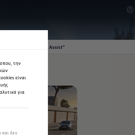
δας
κυκλοφορίας
"Side Assist"
τοπου, την
ικών
ookies είναι
ευής
αλυτικά για
 και δεν