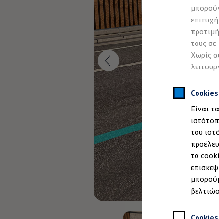
Προσομοιωτής αυτονομίας
μπορούν
Προσομοιωτής χρόνου φόρτισης
επιτυχή
Προσομοιωτής κόστους φόρτισης
ID. Ενημερώσεις λογισμικού
προτιμή
We Charge - Υπηρεσία Φόρτισης
τους σε
Εύρεση δημόσιων σημείων φόρτισης
Χωρίς α
ID. Charger
Ενημέρωση ID.
λειτουρ
Πλατφόρμα MEB
Μύθοι & Αλήθειες για την ηλεκτροκίνηση
Πού μπορώ να φορτίσω;
Cookie
Πόσο μακριά μπορώ να φτάσω;
Είναι τ
Πώς μπορώ να πληρώσω;
Πώς μπορώ να φορτίσω;
ιστότοπ
Η αντλία θερμότητας στα ID.
του ιστ
Η λειτουργία ανάκτησης ενέργειας κατά την π
προέλευ
Το σύστημα πέδησης στα ID.
Διαθέσιμα νέα και μεταχειρισμένα αυτοκίνητα
τα cook
Διαθέσιμα νέα αυτοκίνητα
επισκεψ
Διαθέσιμα μεταχειρισμένα αυτοκίνητα
μπορούμ
Χρηματοδότηση και Leasing
Volkswagen Easy Living
βελτιώσ
Χρηματοδότηση Auto Credit
Χρηματοδότηση Classic Credit
Καινοτόμες Τεχνολογίες
Cookies