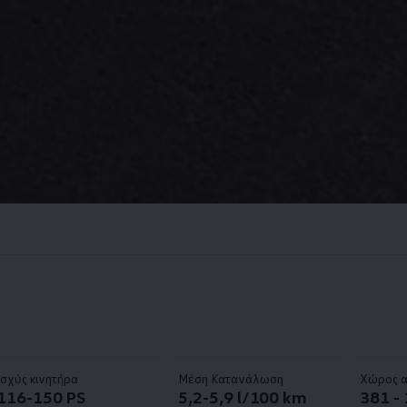
Ισχύς κινητήρα
Μέση Κατανάλωση
Χώρος 
116-150 PS
5,2-5,9 l/100 km
381 - 