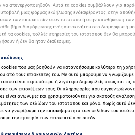
 να απενεργοποιηθούν. Αυτά τα cookies συμβάλλουν για παρά
 υποβολή μιας φόρμας εκδήλωσης ενδιαφέροντος, στην αποθή
σεων των επισκεπτών στον ιστότοπο ή στην αποθήκευση των
 κάθε βήμα διαμόρφωσης ενός αυτοκινήτου στο διαμορφωτή μο
υτά τα cookies, πολλές υπηρεσίες του ιστότοπου δεν θα μπορο
γήσουν ή δεν θα ήταν διαθέσιμες.
s απόδοσης
α cookies που μας βοηθούν να κατανοήσουμε καλύτερα τη χρήσ
ου από τους επισκέπτες του. Με αυτά μπορούμε να γνωρίζουμε 
ότοπου είναι περισσότερο ή λιγότερο δημοφιλείς όπως και τις 
έδηση στα ID.
σης των επισκέψεων τους. Οι πληροφορίες που συγκεντρώνοντ
ies είναι ανώνυμες και χρησιμοποιούνται για σκοπούς ανάλυση
ιμότητας των σελίδων του ιστότοπου και μόνο. Χωρίς αυτά δεν
ε να γνωρίζουμε την επισκεψιμότητα των σελίδων του ιστότο
ουμε την εμπειρία των επισκεπτών σε αυτόν.
 διαφημίσεων & κοινωνικών δικτύων