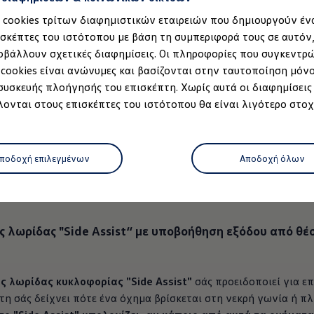
α cookies τρίτων διαφημιστικών εταιρειών που δημιουργούν έν
ισκέπτες του ιστότοπου με βάση τη συμπεριφορά τους σε αυτόν
ό 2
οβάλλουν σχετικές διαφημίσεις. Οι πληροφορίες που συγκεντρ
 cookies είναι ανώνυμες και βασίζονται στην ταυτοποίηση μόν
 συσκευής πλοήγησής του επισκέπτη. Χωρίς αυτά οι διαφημίσεις
ονται στους επισκέπτες του ιστότοπου θα είναι λιγότερο στοχ
υκλοφορίας
“Lane Assist”
 η οδήγηση είναι μονότονη, μπορεί να προκύψουν επικίνδυνες κ
μοντέλο
 ταχύτητα 60 χλμ./ώρα και άνω
μπορεί να αναγνωρίσει αν το 
ποδοχή επιλεγμένων
Αποδοχή όλων
ιορθωτική κίνηση του τιμονιού, επαναφέρει την προσοχή του
ρτισης
λωρίδας "Side Assist“ με υποβοήθηση εξόδου από θέ
 κατάστημα
ς λωρίδας
κυκλοφορίας
"Side Assist"
σάς προειδοποιεί για ε
όφωνο
τη σάς δείχνει πότε ένα όχημα βρίσκεται στη νεκρή γωνία ή π