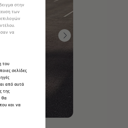
δειγμα στην
κευση των
 επιλογών
ντέλου.
ύσαν να
η του
ποιες σελίδες
πηγές
αι από αυτά
ς της
 θα
που και να