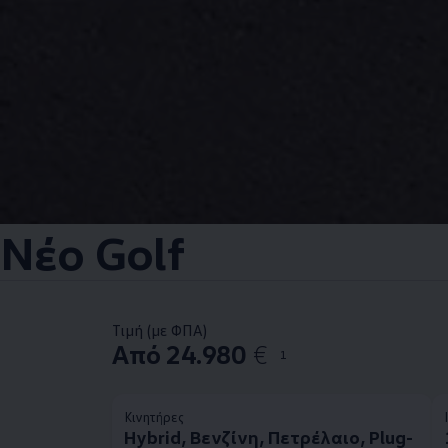
Νέο Golf
Τιμή (με ΦΠΑ)
Από 24.980
€
1
Κινητήρες
Hybrid, Βενζίνη, Πετρέλαιο, Plug-