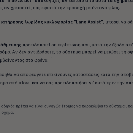
το "Side Assist" υπολογίζει, αν κάποιο από αυτά τα οχήματα
ι, αν χρειαστεί, σας εφιστά την προσοχή με έντονο φλας.
ιατήρησης λωρίδας
κυκλοφορίας
"Lane Assist"
, μπορεί να σ
1
τάθμευσης
προειδοποιεί σε περίπτωση που, κατά την έξοδο απ
ρόμο. Αν δεν αντιδράσετε, το σύστημα μπορεί να μειώσει τη σ
1
εμβαίνοντας στα φρένα.
μάτων Volkswagen
βοηθά να αποφεύγετε επικίνδυνες καταστάσεις κατά την αποβί
μα από πίσω, και να σας προειδοποιήσει γι' αυτό πριν την απ
 οδηγός πρέπει να είναι συνεχώς έτοιμος να παρακάμψει το σύστημα υπ
ο όχημα.