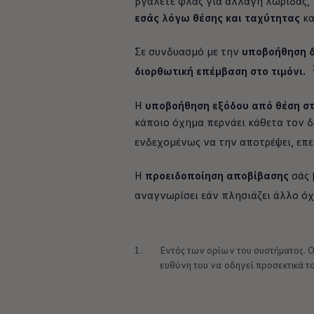
βγάλετε φλας για αλλαγή λωρίδας,
Ανακύκλωση & Επιστροφή
εσάς λόγω θέσης και ταχύτητας
κα
Ανακλήσεις ασφαλείας και Τεχνικά μέτρα
Προειδοποιητικές και ενδεικτικές λυχνίες
Eνημερώσεις λογισμικού
Σε συνδυασμό με την
υποβοήθηση δ
Digital Manual - Ψηφιακό εγχειρίδιο
διορθωτική επέμβαση στο τιμόνι.
XTL diesel fuel
Υπηρεσίες Volkswagen
Υπηρεσίες Volkswagen Click@Service
Η
υποβοήθηση εξόδου από θέση σ
Pick Up & Delivery
κάποιο όχημα περνάει κάθετα τον δ
Φροντίδα Clean Plus
Επαγγελματικά Οχήματα Volkswagen
ενδεχομένως να την αποτρέψει, επ
Συντήρηση & Επισκευή Επαγγελματικών Οχη
Σημαντικές πληροφορίες
Εγγύηση Επαγγελματικών Volkswagen
Η
προειδοποίηση αποβίβασης
σάς 
Εγγύηση Volkswagen
αναγνωρίσει εάν πλησιάζει άλλο όχη
Volkswagen JOY
Εξουσιοδοτημένο Δίκτυο Volkswagen
Αστυπάλαια: Κίνητρα Επιδότησης
Volkswagen Bulli - 75 Χρόνια Κληρονομιάς
Bulli magazine
1.
Εντός των ορίων του συστήματος. Ο
Stories
ευθύνη του να οδηγεί προσεκτικά τ
VW Bus History