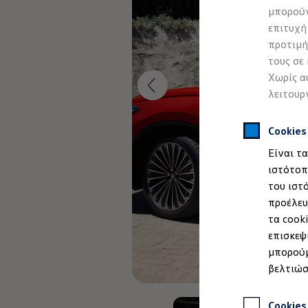
Προσομοιωτής αυτονομίας
μπορούν
Προσομοιωτής χρόνου φόρτισης
επιτυχή
Προσομοιωτής κόστους φόρτισης
ID. Ενημερώσεις λογισμικού
προτιμή
We Charge - Υπηρεσία Φόρτισης
τους σε
Εύρεση δημόσιων σημείων φόρτισης
Χωρίς α
ID. Charger
Ενημέρωση ID.
λειτουρ
Πλατφόρμα MEB
Μύθοι & Αλήθειες για την ηλεκτροκίνηση
Πού μπορώ να φορτίσω;
Cookie
Πόσο μακριά μπορώ να φτάσω;
Είναι τ
Πώς μπορώ να πληρώσω;
Πώς μπορώ να φορτίσω;
ιστότοπ
Η αντλία θερμότητας στα ID.
του ιστ
Η λειτουργία ανάκτησης ενέργειας κατά την π
προέλευ
Το σύστημα πέδησης στα ID.
Διαθέσιμα νέα και μεταχειρισμένα αυτοκίνητα
τα cook
Διαθέσιμα νέα αυτοκίνητα
επισκεψ
Διαθέσιμα μεταχειρισμένα αυτοκίνητα
μπορούμ
Χρηματοδότηση και Leasing
Volkswagen Easy Living
βελτιώσ
Χρηματοδότηση Auto Credit
Χρηματοδότηση Classic Credit
Καινοτόμες Τεχνολογίες
Cookies