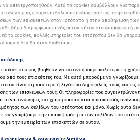
 να απενεργοποιηθούν. Αυτά τα cookies συμβάλλουν για παρά
 υποβολή μιας φόρμας εκδήλωσης ενδιαφέροντος, στην αποθή
σεων των επισκεπτών στον ιστότοπο ή στην αποθήκευση των
 κάθε βήμα διαμόρφωσης ενός αυτοκινήτου στο διαμορφωτή μο
υτά τα cookies, πολλές υπηρεσίες του ιστότοπου δεν θα μπορο
γήσουν ή δεν θα ήταν διαθέσιμες.
s απόδοσης
α cookies που μας βοηθούν να κατανοήσουμε καλύτερα τη χρήσ
ου από τους επισκέπτες του. Με αυτά μπορούμε να γνωρίζουμε 
ότοπου είναι περισσότερο ή λιγότερο δημοφιλείς όπως και τις 
έδηση στα ID.
σης των επισκέψεων τους. Οι πληροφορίες που συγκεντρώνοντ
ies είναι ανώνυμες και χρησιμοποιούνται για σκοπούς ανάλυση
ιμότητας των σελίδων του ιστότοπου και μόνο. Χωρίς αυτά δεν
ε να γνωρίζουμε την επισκεψιμότητα των σελίδων του ιστότο
ουμε την εμπειρία των επισκεπτών σε αυτόν.
 διαφημίσεων & κοινωνικών δικτύων