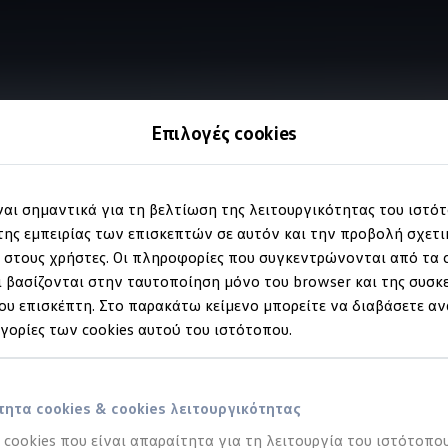
Επιλογές cookies
Plug-in hybrid
ίναι σημαντικά για τη βελτίωση της λειτουργικότητας του ιστό
τήρας
. Διπλή οδηγική 
ης εμπειρίας των επισκεπτών σε αυτόν και την προβολή σχετ
στους χρήστες. Οι πληροφορίες που συγκεντρώνονται από τα c
 βασίζονται στην ταυτοποίηση μόνο του browser και της συσκ
υ επισκέπτη. Στο παρακάτω κείμενο μπορείτε να διαβάσετε αν
ηγορίες των cookies αυτού του ιστότοπου.
ητα cookies & cookies λειτουργικότητας
α cookies που είναι απαραίτητα για τη λειτουργία του ιστότοπου