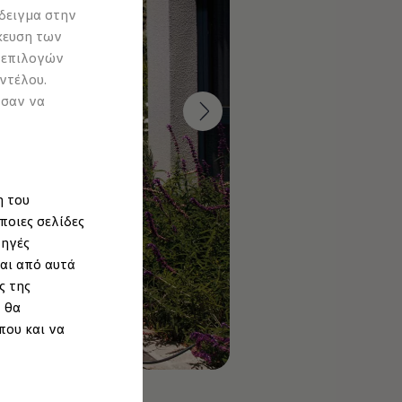
δειγμα στην
κευση των
 επιλογών
ντέλου.
ύσαν να
η του
ποιες σελίδες
πηγές
αι από αυτά
ς της
 θα
που και να