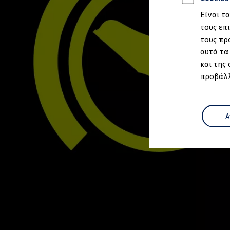
Ιδιοκτήτες και υπηρεσίες After Sales
Είναι τ
myVolkswagen
Service και γνήσια ανταλλακτικά
τους επ
Επιθεώρηση & ΚΤΕΟ
τους πρ
Επισκευές & έλεγχοι
αυτά τα
Λιπαντικά κινητήρα και υγρά
Τροχοί και ελαστικά
και της
Οδική Βοήθεια
προβάλλ
Volkswagen Service
Ανταλλακτικά Volkswagen
Γνήσια αξεσουάρ Volkswagen
Γνήσια αξεσουάρ Volkswagen ειδικά για κάθε 
Εσωτερική και εξωτερική προστασία
Α
Λύσεις μεταφοράς και αποσκευών
Ψυχαγωγία και ηλεκτρονικές συσκευές
Εξατομίκευση
Επιτοίχιος σταθμός φόρτισης και καλώδια φό
Συλλογές Lifestyle
Digital Extras
Υπηρεσίες για το μοντέλο σας
Εφαρμογές Volkswagen, σύνδεση και ψηφιακό
Σύνδεση κινητού τηλεφώνου και οχήματος
Ενημερώσεις για λογισμικό, χάρτες και ραδι
We Charge - Υπηρεσία Φόρτισης
Πληροφορίες Πελάτη