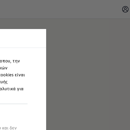
τοπου, την
ικών
ookies είναι
ευής
αλυτικά για
 και δεν