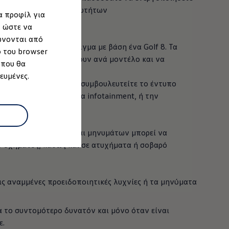
ιλογής στο κιβώτιο ταχυτήτων
α προφίλ για
, ώστε να
ώνονται από
ί ενδεικτικό παράδειγμα με βάση ένα Golf 8. Τα
ο του browser
ς ενδέχεται να διαφέρουν ανά μοντέλο και να
 που θα
ρόνου.
ευμένες.
υ δικού σας οχήματος, συμβουλευτείτε το έντυπο
εγχειρίδιο στο σύστημα infotainment, ή την
ual).
ποιητικών λυχνιών και μηνυμάτων μπορεί να
υ οχήματος, καθώς και σε ατυχήματα ή σοβαρό
ις αναμμένες προειδοποιητικές λυχνίες ή τα μηνύματα
 το συντομότερο δυνατόν και μόνο όταν είναι
ε.