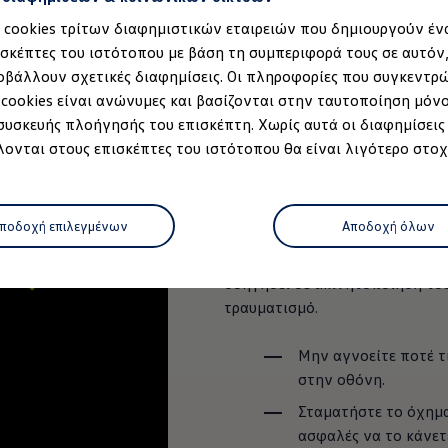
μια άλλη θέση με το μοχλό επ
α cookies τρίτων διαφημιστικών εταιρειών που δημιουργούν έν
ισκέπτες του ιστότοπου με βάση τη συμπεριφορά τους σε αυτόν
Παρακαλούμε σημειώστε:
οβάλλουν σχετικές διαφημίσεις. Οι πληροφορίες που συγκεντρ
Η παρακάτω παρουσίαση αποτελε
 cookies είναι ανώνυμες και βασίζονται στην ταυτοποίηση μόν
σύμβολα και οι περιγραφές του
 συσκευής πλοήγησής του επισκέπτη. Χωρίς αυτά οι διαφημίσεις
αλλάζουν με την πάροδο του χ
ονται στους επισκέπτες του ιστότοπου θα είναι λιγότερο στοχ
Για αναλυτικές πληροφορίες το
εγχειρίδιο χρήσης, το ψηφιακό 
μοντέλο
ηλεκτρονική έκδοση (Digital Man
ποδοχή επιλεγμένων
Αποδοχή όλων
Η αγνόηση αναμμένων προειδο
οδηγήσει σε ακινητοποίηση το
ρτισης
τραυματισμό.
Μην αγνοείτε ποτέ τ
 κατάστημα
στην οθόνη.
όφωνο
Σταματήστε το όχημα
ασφαλές να το κάνετ