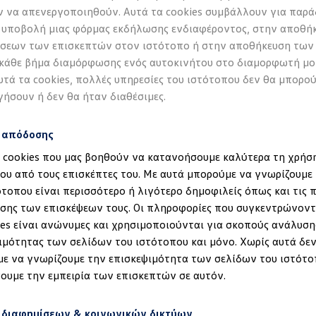
 να απενεργοποιηθούν. Αυτά τα cookies συμβάλλουν για παρά
 υποβολή μιας φόρμας εκδήλωσης ενδιαφέροντος, στην αποθή
σεων των επισκεπτών στον ιστότοπο ή στην αποθήκευση των
 κάθε βήμα διαμόρφωσης ενός αυτοκινήτου στο διαμορφωτή μο
υτά τα cookies, πολλές υπηρεσίες του ιστότοπου δεν θα μπορο
γήσουν ή δεν θα ήταν διαθέσιμες.
s απόδοσης
α cookies που μας βοηθούν να κατανοήσουμε καλύτερα τη χρήσ
ου από τους επισκέπτες του. Με αυτά μπορούμε να γνωρίζουμε 
ότοπου είναι περισσότερο ή λιγότερο δημοφιλείς όπως και τις 
έδηση στα ID.
Οχήματα εσωτερικής καύσης
σης των επισκέψεων τους. Οι πληροφορίες που συγκεντρώνοντ
Πατήστε τ
ies είναι ανώνυμες και χρησιμοποιούνται για σκοπούς ανάλυση
ιμότητας των σελίδων του ιστότοπου και μόνο. Χωρίς αυτά δεν
φρένου
ε να γνωρίζουμε την επισκεψιμότητα των σελίδων του ιστότο
ουμε την εμπειρία των επισκεπτών σε αυτόν.
Πιθανή ερμηνεία
Το πεντάλ φρένου δεν ήταν πα
 διαφημίσεων & κοινωνικών δικτύων