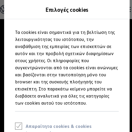
Ανακαλύψτε τα Μοντέλα
Επιλογές cookies
Διαμορφώστε το Volkswagen σας
Επαγγελματικά Οχήματα Volkswagen
Ηλεκτρικά μοντέλα
Μετάβαση
Μετάβαση
eHybrid μοντέλα
Τα cookies είναι σημαντικά για τη βελτίωση της
στο
στο
Ηλεκτρικά & eHybrid μοντέλα
περιεχόμενο
footer
λειτουργικότητας του ιστότοπου, την
Ηλεκτρικά μοντέλα
ID.3 Neo
αναβάθμιση της εμπειρίας των επισκεπτών σε
Νέο ID. Polo
αυτόν και την προβολή σχετικών διαφημίσεων
ID.4
στους χρήστες. Οι πληροφορίες που
ID.4 GTX
ID.5
συγκεντρώνονται από τα cookies είναι ανώνυμες
ID.5 GTX
και βασίζονται στην ταυτοποίηση μόνο του
ID.7
browser και της συσκευής πλοήγησής του
ID.7 GTX
ID. Buzz
επισκέπτη. Στο παρακάτω κείμενο μπορείτε να
ID. Buzz Cargo
διαβάσετε αναλυτικά για όλες τις κατηγορίες
ID. CROSS
των cookies αυτού του ιστότοπου.
eHybrid μοντέλα
Νέο Golf ehybrid
Golf GTE
Νέο Tiguan ehybrid
Νέο Tayron ehybrid
Απαραίτητα cookies & cookies
e-Tools για ηλεκτρικά αυτοκίνητα