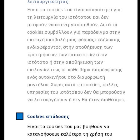
λειτουργικότητας
Προσομοιωτής αυτονομίας
Προσομοιωτής χρόνου φόρτισης
Είναι τα cookies που είναι απαραίτητα για
Προσομοιωτής κόστους φόρτισης
τη λειτουργία του ιστότοπου και δεν
ID. Ενημερώσεις λογισμικού
μπορούν να απενεργοποιηθούν. Αυτά τα
We Charge - Υπηρεσία Φόρτισης
Εύρεση δημόσιων σημείων φόρτισης
cookies συμβάλλουν για παράδειγμα στην
ID. Charger
επιτυχή υποβολή μιας φόρμας εκδήλωσης
Ενημέρωση ID.
ενδιαφέροντος, στην αποθήκευση των
Πλατφόρμα MEB
Μύθοι & Αλήθειες για την ηλεκτροκίνηση
προτιμήσεων των επισκεπτών στον
Πού μπορώ να φορτίσω;
ιστότοπο ή στην αποθήκευση των
Πόσο μακριά μπορώ να φτάσω;
επιλογών τους σε κάθε βήμα διαμόρφωσης
Πώς μπορώ να πληρώσω;
Πώς μπορώ να φορτίσω;
ενός αυτοκινήτου στο διαμορφωτή
Η αντλία θερμότητας στα ID.
μοντέλου. Χωρίς αυτά τα cookies, πολλές
Η λειτουργία ανάκτησης ενέργειας κατά την π
υπηρεσίες του ιστότοπου δεν θα μπορούσαν
Το σύστημα πέδησης στα ID.
Διαθέσιμα νέα και μεταχειρισμένα αυτοκίνητα
να λειτουργήσουν ή δεν θα ήταν διαθέσιμες.
Διαθέσιμα νέα αυτοκίνητα
Διαθέσιμα μεταχειρισμένα αυτοκίνητα
Χρηματοδότηση και Leasing
Cookies απόδοσης
Volkswagen Easy Living
Είναι τα cookies που μας βοηθούν να
Χρηματοδότηση Auto Credit
Χρηματοδότηση Classic Credit
κατανοήσουμε καλύτερα τη χρήση του
Καινοτόμες Τεχνολογίες