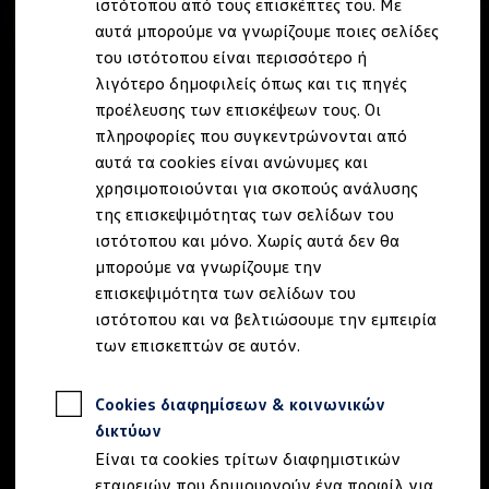
ιστότοπου από τους επισκέπτες του. Με
Ιδιοκτήτες και υπηρεσίες After Sales
αυτά μπορούμε να γνωρίζουμε ποιες σελίδες
myVolkswagen
Service και γνήσια ανταλλακτικά
του ιστότοπου είναι περισσότερο ή
Επιθεώρηση & ΚΤΕΟ
λιγότερο δημοφιλείς όπως και τις πηγές
Επισκευές & έλεγχοι
προέλευσης των επισκέψεων τους. Οι
Λιπαντικά κινητήρα και υγρά
Τροχοί και ελαστικά
πληροφορίες που συγκεντρώνονται από
Οδική Βοήθεια
αυτά τα cookies είναι ανώνυμες και
Volkswagen Service
χρησιμοποιούνται για σκοπούς ανάλυσης
Ανταλλακτικά Volkswagen
Γνήσια αξεσουάρ Volkswagen
της επισκεψιμότητας των σελίδων του
Γνήσια αξεσουάρ Volkswagen ειδικά για κάθε 
ιστότοπου και μόνο. Χωρίς αυτά δεν θα
Εσωτερική και εξωτερική προστασία
μπορούμε να γνωρίζουμε την
Λύσεις μεταφοράς και αποσκευών
Ψυχαγωγία και ηλεκτρονικές συσκευές
επισκεψιμότητα των σελίδων του
Εξατομίκευση
ιστότοπου και να βελτιώσουμε την εμπειρία
Επιτοίχιος σταθμός φόρτισης και καλώδια φό
των επισκεπτών σε αυτόν.
Συλλογές Lifestyle
Digital Extras
Υπηρεσίες για το μοντέλο σας
Cookies διαφημίσεων & κοινωνικών
Εφαρμογές Volkswagen, σύνδεση και ψηφιακό
Σύνδεση κινητού τηλεφώνου και οχήματος
δικτύων
Ενημερώσεις για λογισμικό, χάρτες και ραδι
Είναι τα cookies τρίτων διαφημιστικών
We Charge - Υπηρεσία Φόρτισης
Πληροφορίες Πελάτη
εταιρειών που δημιουργούν ένα προφίλ για