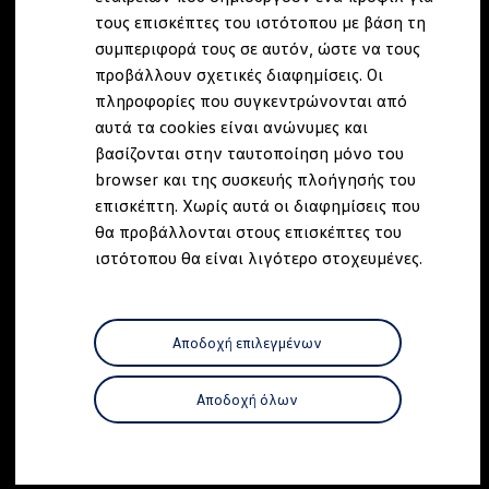
Ανακύκλωση & Επιστροφή
τους επισκέπτες του ιστότοπου με βάση τη
Ανακλήσεις ασφαλείας και Τεχνικά μέτρα
συμπεριφορά τους σε αυτόν, ώστε να τους
Προειδοποιητικές και ενδεικτικές λυχνίες
Eνημερώσεις λογισμικού
προβάλλουν σχετικές διαφημίσεις. Οι
Digital Manual - Ψηφιακό εγχειρίδιο
πληροφορίες που συγκεντρώνονται από
XTL diesel fuel
αυτά τα cookies είναι ανώνυμες και
Υπηρεσίες Volkswagen
Υπηρεσίες Volkswagen Click@Service
βασίζονται στην ταυτοποίηση μόνο του
Pick Up & Delivery
browser και της συσκευής πλοήγησής του
Φροντίδα Clean Plus
επισκέπτη. Χωρίς αυτά οι διαφημίσεις που
Επαγγελματικά Οχήματα Volkswagen
Συντήρηση & Επισκευή Επαγγελματικών Οχη
θα προβάλλονται στους επισκέπτες του
Σημαντικές πληροφορίες
ιστότοπου θα είναι λιγότερο στοχευμένες.
Εγγύηση Επαγγελματικών Volkswagen
Εγγύηση Volkswagen
Volkswagen JOY
Εξουσιοδοτημένο Δίκτυο Volkswagen
Αποδοχή επιλεγμένων
Αστυπάλαια: Κίνητρα Επιδότησης
Volkswagen Bulli - 75 Χρόνια Κληρονομιάς
Bulli magazine
Αποδοχή όλων
Stories
VW Bus History