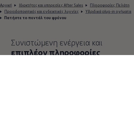
Αρχική
Ιδιοκτήτες και υπηρεσίες After Sales
Πληροφορίες Πελάτη
Προειδοποιητικές και ενδεικτικές λυχνίες
Υβριδικά plug-in οχήματα
Πατήστε το πεντάλ του φρένου
Συνιστώμενη ενέργεια και
επιπλέον πληροφορίες
Η ακριβής ερμηνεία και οι προτεινόμενες
ενέργειες για το όχημά σας περιγράφονται στο
έντυπο εγχειρίδιο κατόχου ή στο
Ψηφιακό Εγχειρίδιο
που βρίσκεται στο σύστημα
πολυμέσων του αυτοκινήτου.
Μπορείτε επίσης να χρησιμοποιήσετε την online
έκδοση, όπου θα βρείτε τις αντίστοιχες οδηγίες
για την αντιμετώπιση θεμάτων που αφορούν το
μοντέλο σας.