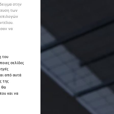
δειγμα στην
κευση των
 επιλογών
ντέλου.
ύσαν να
η του
ποιες σελίδες
πηγές
αι από αυτά
ς της
 θα
που και να