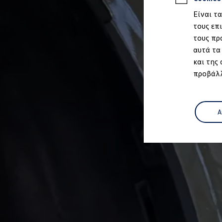
Ιδιοκτήτες και υπηρεσίες After Sales
Είναι τ
myVolkswagen
Service και γνήσια ανταλλακτικά
τους επ
Επιθεώρηση & ΚΤΕΟ
τους πρ
Επισκευές & έλεγχοι
αυτά τα
Λιπαντικά κινητήρα και υγρά
Τροχοί και ελαστικά
και της
Οδική Βοήθεια
προβάλλ
Volkswagen Service
Ανταλλακτικά Volkswagen
Γνήσια αξεσουάρ Volkswagen
Γνήσια αξεσουάρ Volkswagen ειδικά για κάθε 
Εσωτερική και εξωτερική προστασία
Α
Λύσεις μεταφοράς και αποσκευών
Ψυχαγωγία και ηλεκτρονικές συσκευές
Εξατομίκευση
Επιτοίχιος σταθμός φόρτισης και καλώδια φό
Συλλογές Lifestyle
Digital Extras
Υπηρεσίες για το μοντέλο σας
Εφαρμογές Volkswagen, σύνδεση και ψηφιακό
Σύνδεση κινητού τηλεφώνου και οχήματος
Ενημερώσεις για λογισμικό, χάρτες και ραδι
We Charge - Υπηρεσία Φόρτισης
Πληροφορίες Πελάτη