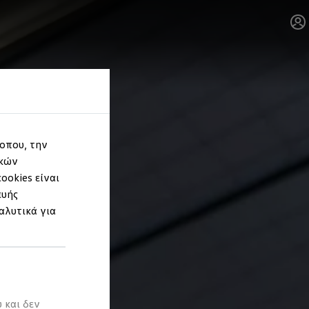
τοπου, την
ικών
ookies είναι
ευής
αλυτικά για
 και δεν