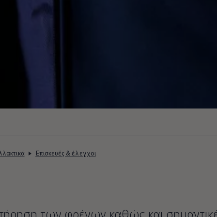
λλακτικά
Επισκευές & έλεγχοι
τήρηση των φρένων καθώς και σημαντικέ