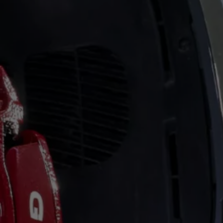
Ανακύκλωση & Επιστροφή
Ανακλήσεις ασφαλείας και Τεχνικά μέτρα
Προειδοποιητικές και ενδεικτικές λυχνίες
Eνημερώσεις λογισμικού
Digital Manual - Ψηφιακό εγχειρίδιο
XTL diesel fuel
Υπηρεσίες Volkswagen
Υπηρεσίες Volkswagen Click@Service
Pick Up & Delivery
Φροντίδα Clean Plus
Επαγγελματικά Οχήματα Volkswagen
Συντήρηση & Επισκευή Επαγγελματικών Οχη
Σημαντικές πληροφορίες
Εγγύηση Επαγγελματικών Volkswagen
Εγγύηση Volkswagen
Volkswagen JOY
Εξουσιοδοτημένο Δίκτυο Volkswagen
Αστυπάλαια: Κίνητρα Επιδότησης
Volkswagen Bulli - 75 Χρόνια Κληρονομιάς
Bulli magazine
Stories
VW Bus History