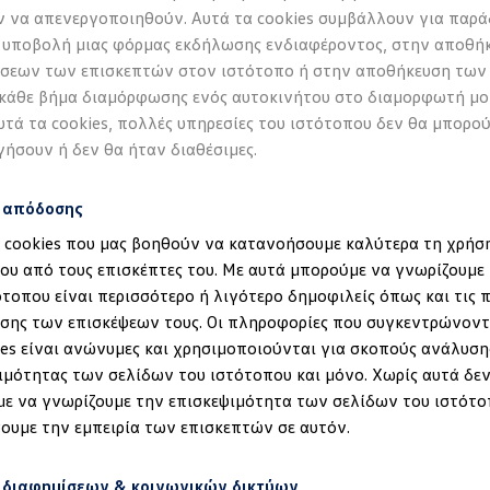
 να απενεργοποιηθούν. Αυτά τα cookies συμβάλλουν για παρά
 υποβολή μιας φόρμας εκδήλωσης ενδιαφέροντος, στην αποθή
σεων των επισκεπτών στον ιστότοπο ή στην αποθήκευση των
 κάθε βήμα διαμόρφωσης ενός αυτοκινήτου στο διαμορφωτή μο
υτά τα cookies, πολλές υπηρεσίες του ιστότοπου δεν θα μπορο
γήσουν ή δεν θα ήταν διαθέσιμες.
s απόδοσης
α cookies που μας βοηθούν να κατανοήσουμε καλύτερα τη χρήσ
ου από τους επισκέπτες του. Με αυτά μπορούμε να γνωρίζουμε 
ότοπου είναι περισσότερο ή λιγότερο δημοφιλείς όπως και τις 
έδηση στα ID.
σης των επισκέψεων τους. Οι πληροφορίες που συγκεντρώνοντ
ies είναι ανώνυμες και χρησιμοποιούνται για σκοπούς ανάλυση
ιμότητας των σελίδων του ιστότοπου και μόνο. Χωρίς αυτά δεν
ε να γνωρίζουμε την επισκεψιμότητα των σελίδων του ιστότο
ουμε την εμπειρία των επισκεπτών σε αυτόν.
 διαφημίσεων & κοινωνικών δικτύων