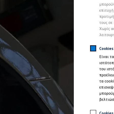
Προσομοιωτής αυτονομίας
μπορούν
Προσομοιωτής χρόνου φόρτισης
επιτυχή
Προσομοιωτής κόστους φόρτισης
ID. Ενημερώσεις λογισμικού
προτιμή
We Charge - Υπηρεσία Φόρτισης
τους σε
Εύρεση δημόσιων σημείων φόρτισης
Χωρίς α
ID. Charger
Ενημέρωση ID.
λειτουρ
Πλατφόρμα MEB
Μύθοι & Αλήθειες για την ηλεκτροκίνηση
Πού μπορώ να φορτίσω;
Cookie
Πόσο μακριά μπορώ να φτάσω;
Είναι τ
Πώς μπορώ να πληρώσω;
Πώς μπορώ να φορτίσω;
ιστότοπ
Η αντλία θερμότητας στα ID.
του ιστ
Η λειτουργία ανάκτησης ενέργειας κατά την π
προέλευ
Το σύστημα πέδησης στα ID.
Διαθέσιμα νέα και μεταχειρισμένα αυτοκίνητα
τα cook
Διαθέσιμα νέα αυτοκίνητα
επισκεψ
Διαθέσιμα μεταχειρισμένα αυτοκίνητα
μπορούμ
Χρηματοδότηση και Leasing
Volkswagen Easy Living
βελτιώσ
Χρηματοδότηση Auto Credit
Χρηματοδότηση Classic Credit
Καινοτόμες Τεχνολογίες
Cookies