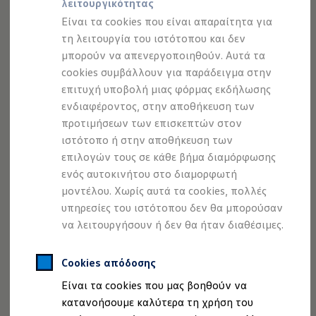
λειτουργικότητας
Προσομοιωτής αυτονομίας
Προσομοιωτής χρόνου φόρτισης
Είναι τα cookies που είναι απαραίτητα για
Προσομοιωτής κόστους φόρτισης
1
τη λειτουργία του ιστότοπου και δεν
ID. Ενημερώσεις λογισμικού
μπορούν να απενεργοποιηθούν. Αυτά τα
We Charge - Υπηρεσία Φόρτισης
Εύρεση δημόσιων σημείων φόρτισης
cookies συμβάλλουν για παράδειγμα στην
Digital Cockpit Pro
ID. Charger
επιτυχή υποβολή μιας φόρμας εκδήλωσης
Ενημέρωση ID.
ενδιαφέροντος, στην αποθήκευση των
Πλατφόρμα MEB
Θέλετε να βλέπετε μόνο τις
ενδείξεις ταχύτητας και
Μύθοι & Αλήθειες για την ηλεκτροκίνηση
προτιμήσεων των επισκεπτών στον
χιλιομέτρων;
Ή και άλλα στοιχεία της διαδρομής, όπως
Πού μπορώ να φορτίσω;
ιστότοπο ή στην αποθήκευση των
τον χάρτη πλοήγησης σε πλήρη προβολή ή τον τίτλο του
Πόσο μακριά μπορώ να φτάσω;
επιλογών τους σε κάθε βήμα διαμόρφωσης
Πώς μπορώ να πληρώσω;
τραγουδιού που ακούτε εκείνη τη στιγμή;
Πώς μπορώ να φορτίσω;
ενός αυτοκινήτου στο διαμορφωτή
Η αντλία θερμότητας στα ID.
μοντέλου. Χωρίς αυτά τα cookies, πολλές
Η επιλογή είναι στο χέρι σας. Διαμορφώστε εύκολα, μόνοι
Η λειτουργία ανάκτησης ενέργειας κατά την π
υπηρεσίες του ιστότοπου δεν θα μπορούσαν
σας, το
Digital Cockpit Pro υψηλής ανάλυσης μεγέθους
Το σύστημα πέδησης στα ID.
Διαθέσιμα νέα και μεταχειρισμένα αυτοκίνητα
να λειτουργήσουν ή δεν θα ήταν διαθέσιμες.
10,2 ιντσών (26 εκ.).
Και, ακριβώς όπως εσείς θέλετε, μαζί
Διαθέσιμα νέα αυτοκίνητα
με επισήμανση συγκεκριμένων γραφημάτων.
Διαθέσιμα μεταχειρισμένα αυτοκίνητα
Χρηματοδότηση και Leasing
Cookies απόδοσης
Volkswagen Easy Living
Είναι τα cookies που μας βοηθούν να
Χρηματοδότηση Auto Credit
Χρηματοδότηση Classic Credit
κατανοήσουμε καλύτερα τη χρήση του
Καινοτόμες Τεχνολογίες
Νομική Σημείωση
Προστασία Δεδομένων
Imprint