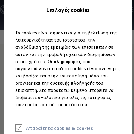
Ανακαλύψτε τα Μοντέλα
Επιλογές cookies
Διαμορφώστε το Volkswagen σας
Επαγγελματικά Οχήματα Volkswagen
Ηλεκτρικά μοντέλα
Μετάβαση
Μετάβαση
eHybrid μοντέλα
Τα cookies είναι σημαντικά για τη βελτίωση της
στο
στο
Ηλεκτρικά & eHybrid μοντέλα
Digital Cockpit Pro
περιεχόμενο
footer
λειτουργικότητας του ιστότοπου, την
Ηλεκτρικά μοντέλα
ID.3 Neo
αναβάθμιση της εμπειρίας των επισκεπτών σε
Νέο ID. Polo
Βλέπετε
αυτόν και την προβολή σχετικών διαφημίσεων
ό,τι είναι
ID.4
στους χρήστες. Οι πληροφορίες που
ID.4 GTX
ID.5
σημαντικό.
συγκεντρώνονται από τα cookies είναι ανώνυμες
ID.5 GTX
και βασίζονται στην ταυτοποίηση μόνο του
ID.7
browser και της συσκευής πλοήγησής του
ID.7 GTX
ID. Buzz
επισκέπτη. Στο παρακάτω κείμενο μπορείτε να
ID. Buzz Cargo
διαβάσετε αναλυτικά για όλες τις κατηγορίες
ID. CROSS
των cookies αυτού του ιστότοπου.
eHybrid μοντέλα
Νέο Golf ehybrid
Golf GTE
Νέο Tiguan ehybrid
Νέο Tayron ehybrid
Απαραίτητα cookies & cookies
e-Tools για ηλεκτρικά αυτοκίνητα