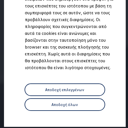
Ανακύκλωση & Επιστροφή
τους επισκέπτες του ιστότοπου με βάση τη
Ανακλήσεις ασφαλείας και Τεχνικά μέτρα
συμπεριφορά τους σε αυτόν, ώστε να τους
Προειδοποιητικές και ενδεικτικές λυχνίες
Eνημερώσεις λογισμικού
προβάλλουν σχετικές διαφημίσεις. Οι
Digital Manual - Ψηφιακό εγχειρίδιο
πληροφορίες που συγκεντρώνονται από
XTL diesel fuel
αυτά τα cookies είναι ανώνυμες και
Υπηρεσίες Volkswagen
Υπηρεσίες Volkswagen Click@Service
βασίζονται στην ταυτοποίηση μόνο του
Pick Up & Delivery
browser και της συσκευής πλοήγησής του
Φροντίδα Clean Plus
επισκέπτη. Χωρίς αυτά οι διαφημίσεις που
Επαγγελματικά Οχήματα Volkswagen
Συντήρηση & Επισκευή Επαγγελματικών Οχη
θα προβάλλονται στους επισκέπτες του
Σημαντικές πληροφορίες
ιστότοπου θα είναι λιγότερο στοχευμένες.
Εγγύηση Επαγγελματικών Volkswagen
Εγγύηση Volkswagen
Volkswagen JOY
Εξουσιοδοτημένο Δίκτυο Volkswagen
Αποδοχή επιλεγμένων
Αστυπάλαια: Κίνητρα Επιδότησης
Volkswagen Bulli - 75 Χρόνια Κληρονομιάς
Bulli magazine
Αποδοχή όλων
Stories
VW Bus History