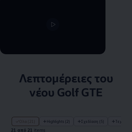
--:--
Remaining time, --:--
Λεπτομέρειες του
νέου Golf GTE
21 από 21 items
Όλα (21)
Highlights (2)
Σχεδίαση (5)
Τεχνολο
21 από 21
items