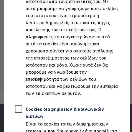
ιστότοπου από τους επισκέπτες του. Με
Ιδιοκτήτες και υπηρεσίες After Sales
Πολιτική cookies
Άδειες Χρήσης Τρίτων
αυτά μπορούμε να γνωρίζουμε ποιες σελίδες
myVolkswagen
Πληροφορίες Ασφαλείας Προϊόντων
Service και γνήσια ανταλλακτικά
του ιστότοπου είναι περισσότερο ή
Επιθεώρηση & ΚΤΕΟ
Volkswagen AG (Στοιχεία έκδοσης και νομικά κείμενα)
λιγότερο δημοφιλείς όπως και τις πηγές
Επισκευές & έλεγχοι
Δήλωση Προσβασιμότητας
προέλευσης των επισκέψεων τους. Οι
Λιπαντικά κινητήρα και υγρά
Πληροφορίες για την Προσβασιμότητα
EU Data Act
Τροχοί και ελαστικά
πληροφορίες που συγκεντρώνονται από
Οδική Βοήθεια
Ανάκληση Ψηφιακών υπηρεσιών
αυτά τα cookies είναι ανώνυμες και
Volkswagen Service
χρησιμοποιούνται για σκοπούς ανάλυσης
Ανταλλακτικά Volkswagen
Γνήσια αξεσουάρ Volkswagen
της επισκεψιμότητας των σελίδων του
Γνήσια αξεσουάρ Volkswagen ειδικά για κάθε 
Σημείωση από Volkswagen
ιστότοπου και μόνο. Χωρίς αυτά δεν θα
Εσωτερική και εξωτερική προστασία
μπορούμε να γνωρίζουμε την
Λύσεις μεταφοράς και αποσκευών
1.
Η εικόνα μπορεί να διαφέρει ανάλογα με την έκδοση
Ψυχαγωγία και ηλεκτρονικές συσκευές
επισκεψιμότητα των σελίδων του
λογισμικού από την κατάσταση παράδοσης.
Εξατομίκευση
ιστότοπου και να βελτιώσουμε την εμπειρία
Επιτοίχιος σταθμός φόρτισης και καλώδια φό
των επισκεπτών σε αυτόν.
Συλλογές Lifestyle
Digital Extras
Υπηρεσίες για το μοντέλο σας
Cookies διαφημίσεων & κοινωνικών
Εφαρμογές Volkswagen, σύνδεση και ψηφιακό
Σύνδεση κινητού τηλεφώνου και οχήματος
δικτύων
Ενημερώσεις για λογισμικό, χάρτες και ραδι
Είναι τα cookies τρίτων διαφημιστικών
We Charge - Υπηρεσία Φόρτισης
Πληροφορίες Πελάτη
εταιρειών που δημιουργούν ένα προφίλ για