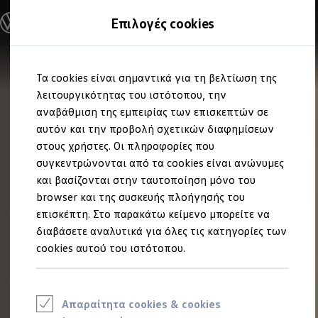
Ανακαλύψτε τα Μοντέλα
Επιλογές cookies
Διαμορφώστε το Volkswagen σας
Επαγγελματικά Οχήματα Volkswagen
Ηλεκτρικά μοντέλα
Μετάβαση
Μετάβαση
eHybrid μοντέλα
Τα cookies είναι σημαντικά για τη βελτίωση της
στο
στο
Ηλεκτρικά & eHybrid μοντέλα
περιεχόμενο
footer
λειτουργικότητας του ιστότοπου, την
Ηλεκτρικά μοντέλα
ID.3 Neo
αναβάθμιση της εμπειρίας των επισκεπτών σε
Νέο ID. Polo
αυτόν και την προβολή σχετικών διαφημίσεων
ID.4
στους χρήστες. Οι πληροφορίες που
ID.4 GTX
ID.5
συγκεντρώνονται από τα cookies είναι ανώνυμες
ID.5 GTX
και βασίζονται στην ταυτοποίηση μόνο του
ID.7
browser και της συσκευής πλοήγησής του
ID.7 GTX
ID. Buzz
επισκέπτη. Στο παρακάτω κείμενο μπορείτε να
ID. Buzz Cargo
διαβάσετε αναλυτικά για όλες τις κατηγορίες των
ID. CROSS
cookies αυτού του ιστότοπου.
eHybrid μοντέλα
Νέο Golf ehybrid
Golf GTE
Νέο Tiguan ehybrid
Νέο Tayron ehybrid
Απαραίτητα cookies & cookies
e-Tools για ηλεκτρικά αυτοκίνητα