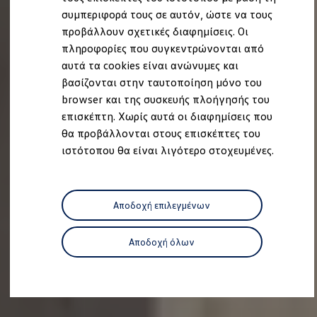
Ανακύκλωση & Επιστροφή
συμπεριφορά τους σε αυτόν, ώστε να τους
Ανακλήσεις ασφαλείας και Τεχνικά μέτρα
προβάλλουν σχετικές διαφημίσεις. Οι
Προειδοποιητικές και ενδεικτικές λυχνίες
Eνημερώσεις λογισμικού
πληροφορίες που συγκεντρώνονται από
Digital Manual - Ψηφιακό εγχειρίδιο
αυτά τα cookies είναι ανώνυμες και
XTL diesel fuel
βασίζονται στην ταυτοποίηση μόνο του
Υπηρεσίες Volkswagen
Υπηρεσίες Volkswagen Click@Service
browser και της συσκευής πλοήγησής του
Pick Up & Delivery
επισκέπτη. Χωρίς αυτά οι διαφημίσεις που
Φροντίδα Clean Plus
θα προβάλλονται στους επισκέπτες του
Επαγγελματικά Οχήματα Volkswagen
Συντήρηση & Επισκευή Επαγγελματικών Οχη
ιστότοπου θα είναι λιγότερο στοχευμένες.
Σημαντικές πληροφορίες
Εγγύηση Επαγγελματικών Volkswagen
Εγγύηση Volkswagen
Volkswagen JOY
Αποδοχή επιλεγμένων
Εξουσιοδοτημένο Δίκτυο Volkswagen
Αστυπάλαια: Κίνητρα Επιδότησης
Volkswagen Bulli - 75 Χρόνια Κληρονομιάς
Αποδοχή όλων
Bulli magazine
Stories
VW Bus History