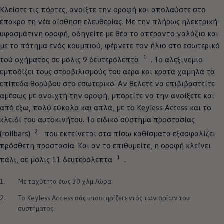
Κλείστε τις πόρτες, ανοίξτε την οροφή και απολαύστε στο
έπακρο τη νέα αίσθηση ελευθερίας. Με την πλήρως ηλεκτρική
υφασμάτινη οροφή, οδηγείτε με θέα το απέραντο γαλάζιο και
με το πάτημα ενός κουμπιού, φέρνετε τον ήλιο στο εσωτερικό
1
τού οχήματος σε μόλις 9 δευτερόλεπτα
. Το αλεξινέμιο
εμποδίζει τους στροβιλισμούς του αέρα και κρατά χαμηλά τα
επίπεδα θορύβου στο εσωτερικό. Αν θέλετε να επιβιβαστείτε
αμέσως με ανοιχτή την οροφή, μπορείτε να την ανοίξετε και
από έξω, πολύ εύκολα και απλά, με το Keyless Access και το
κλειδί του αυτοκινήτου. Το ειδικό σύστημα προστασίας
2
(rollbars)
που εκτείνεται στα πίσω καθίσματα εξασφαλίζει
πρόσθετη προστασία. Και αν το επιθυμείτε, η οροφή κλείνει
1
πάλι, σε μόλις 11 δευτερόλεπτα
.
1.
Mε ταχύτητα έως 30 χλμ./ώρα.
2.
Το Keyless Access σάς υποστηρίζει εντός των ορίων του
συστήματος.