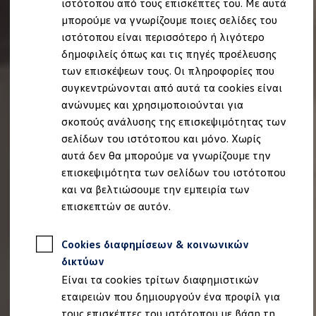
ιστότοπου από τους επισκέπτες του. Με αυτά
Ιδιοκτήτες και υπηρεσίες After Sales
μπορούμε να γνωρίζουμε ποιες σελίδες του
myVolkswagen
Service και γνήσια ανταλλακτικά
ιστότοπου είναι περισσότερο ή λιγότερο
Επιθεώρηση & ΚΤΕΟ
δημοφιλείς όπως και τις πηγές προέλευσης
Επισκευές & έλεγχοι
των επισκέψεων τους. Οι πληροφορίες που
Λιπαντικά κινητήρα και υγρά
Τροχοί και ελαστικά
συγκεντρώνονται από αυτά τα cookies είναι
Οδική Βοήθεια
ανώνυμες και χρησιμοποιούνται για
Volkswagen Service
σκοπούς ανάλυσης της επισκεψιμότητας των
Ανταλλακτικά Volkswagen
Γνήσια αξεσουάρ Volkswagen
σελίδων του ιστότοπου και μόνο. Χωρίς
Γνήσια αξεσουάρ Volkswagen ειδικά για κάθε 
αυτά δεν θα μπορούμε να γνωρίζουμε την
Εσωτερική και εξωτερική προστασία
επισκεψιμότητα των σελίδων του ιστότοπου
Λύσεις μεταφοράς και αποσκευών
Ψυχαγωγία και ηλεκτρονικές συσκευές
και να βελτιώσουμε την εμπειρία των
Εξατομίκευση
επισκεπτών σε αυτόν.
Επιτοίχιος σταθμός φόρτισης και καλώδια φό
Συλλογές Lifestyle
Digital Extras
Cookies διαφημίσεων & κοινωνικών
Υπηρεσίες για το μοντέλο σας
δικτύων
Εφαρμογές Volkswagen, σύνδεση και ψηφιακό
Σύνδεση κινητού τηλεφώνου και οχήματος
Είναι τα cookies τρίτων διαφημιστικών
Ενημερώσεις για λογισμικό, χάρτες και ραδι
εταιρειών που δημιουργούν ένα προφίλ για
We Charge - Υπηρεσία Φόρτισης
Πληροφορίες Πελάτη
τους επισκέπτες του ιστότοπου με βάση τη