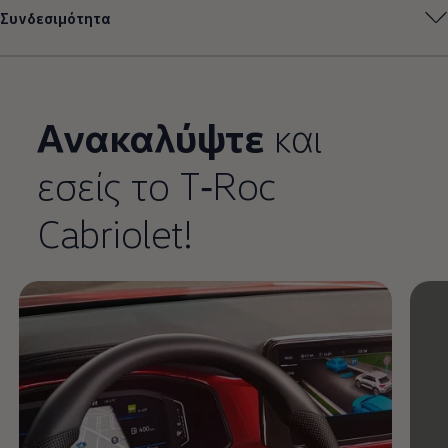
Συνδεσιμότητα
Ανακαλύψτε
και
εσείς το
T‑Roc
Enable fullscreen mode
Cabriolet!