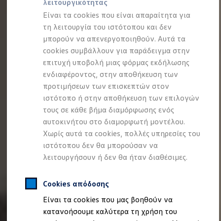
λειτουργικότητας
Προσομοιωτής αυτονομίας
Προσομοιωτής χρόνου φόρτισης
Είναι τα cookies που είναι απαραίτητα για
Προσομοιωτής κόστους φόρτισης
τη λειτουργία του ιστότοπου και δεν
ID. Ενημερώσεις λογισμικού
μπορούν να απενεργοποιηθούν. Αυτά τα
We Charge - Υπηρεσία Φόρτισης
Εύρεση δημόσιων σημείων φόρτισης
cookies συμβάλλουν για παράδειγμα στην
ID. Charger
επιτυχή υποβολή μιας φόρμας εκδήλωσης
Ενημέρωση ID.
ενδιαφέροντος, στην αποθήκευση των
Πλατφόρμα MEB
Μύθοι & Αλήθειες για την ηλεκτροκίνηση
προτιμήσεων των επισκεπτών στον
Πού μπορώ να φορτίσω;
ιστότοπο ή στην αποθήκευση των επιλογών
Πόσο μακριά μπορώ να φτάσω;
τους σε κάθε βήμα διαμόρφωσης ενός
Πώς μπορώ να πληρώσω;
Πώς μπορώ να φορτίσω;
αυτοκινήτου στο διαμορφωτή μοντέλου.
Η αντλία θερμότητας στα ID.
Χωρίς αυτά τα cookies, πολλές υπηρεσίες του
Η λειτουργία ανάκτησης ενέργειας κατά την π
ιστότοπου δεν θα μπορούσαν να
Το σύστημα πέδησης στα ID.
Διαθέσιμα νέα και μεταχειρισμένα αυτοκίνητα
λειτουργήσουν ή δεν θα ήταν διαθέσιμες.
Διαθέσιμα νέα αυτοκίνητα
Διαθέσιμα μεταχειρισμένα αυτοκίνητα
Χρηματοδότηση και Leasing
Cookies απόδοσης
Volkswagen Easy Living
Είναι τα cookies που μας βοηθούν να
Χρηματοδότηση Auto Credit
Χρηματοδότηση Classic Credit
κατανοήσουμε καλύτερα τη χρήση του
Καινοτόμες Τεχνολογίες