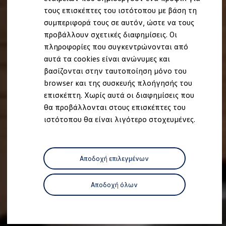
Ανακύκλωση & Επιστροφή
τους επισκέπτες του ιστότοπου με βάση τη
Ανακλήσεις ασφαλείας και Τεχνικά μέτρα
συμπεριφορά τους σε αυτόν, ώστε να τους
Προειδοποιητικές και ενδεικτικές λυχνίες
Eνημερώσεις λογισμικού
προβάλλουν σχετικές διαφημίσεις. Οι
Digital Manual - Ψηφιακό εγχειρίδιο
πληροφορίες που συγκεντρώνονται από
XTL diesel fuel
αυτά τα cookies είναι ανώνυμες και
Υπηρεσίες Volkswagen
Υπηρεσίες Volkswagen Click@Service
βασίζονται στην ταυτοποίηση μόνο του
Pick Up & Delivery
browser και της συσκευής πλοήγησής του
Φροντίδα Clean Plus
επισκέπτη. Χωρίς αυτά οι διαφημίσεις που
Επαγγελματικά Οχήματα Volkswagen
Συντήρηση & Επισκευή Επαγγελματικών Οχη
θα προβάλλονται στους επισκέπτες του
Σημαντικές πληροφορίες
ιστότοπου θα είναι λιγότερο στοχευμένες.
Εγγύηση Επαγγελματικών Volkswagen
Εγγύηση Volkswagen
Volkswagen JOY
Εξουσιοδοτημένο Δίκτυο Volkswagen
Αποδοχή επιλεγμένων
Αστυπάλαια: Κίνητρα Επιδότησης
Volkswagen Bulli - 75 Χρόνια Κληρονομιάς
Bulli magazine
Αποδοχή όλων
Stories
VW Bus History