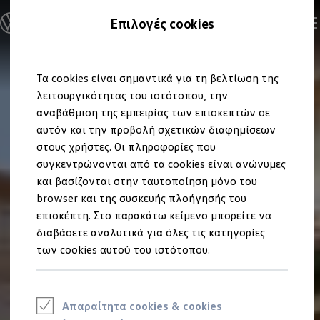
Ανακαλύψτε τα Μοντέλα
Επιλογές cookies
Διαμορφώστε το Volkswagen σας
Επαγγελματικά Οχήματα Volkswagen
Ηλεκτρικά μοντέλα
Μετάβαση
Μετάβαση
eHybrid μοντέλα
Τα cookies είναι σημαντικά για τη βελτίωση της
στο
στο
Ηλεκτρικά & eHybrid μοντέλα
περιεχόμενο
footer
λειτουργικότητας του ιστότοπου, την
Ηλεκτρικά μοντέλα
ID.3 Neo
αναβάθμιση της εμπειρίας των επισκεπτών σε
Νέο ID. Polo
αυτόν και την προβολή σχετικών διαφημίσεων
ID.4
στους χρήστες. Οι πληροφορίες που
ID.4 GTX
ID.5
συγκεντρώνονται από τα cookies είναι ανώνυμες
ID.5 GTX
και βασίζονται στην ταυτοποίηση μόνο του
ID.7
browser και της συσκευής πλοήγησής του
ID.7 GTX
ID. Buzz
επισκέπτη. Στο παρακάτω κείμενο μπορείτε να
ID. Buzz Cargo
διαβάσετε αναλυτικά για όλες τις κατηγορίες
ID. CROSS
των cookies αυτού του ιστότοπου.
eHybrid μοντέλα
Νέο Golf ehybrid
Golf GTE
Νέο Tiguan ehybrid
Νέο Tayron ehybrid
Απαραίτητα cookies & cookies
e-Tools για ηλεκτρικά αυτοκίνητα