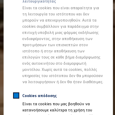
λειτουργικότητας
Προσομοιωτής αυτονομίας
Προσομοιωτής χρόνου φόρτισης
Είναι τα cookies που είναι απαραίτητα για
Προσομοιωτής κόστους φόρτισης
τη λειτουργία του ιστότοπου και δεν
ID. Ενημερώσεις λογισμικού
μπορούν να απενεργοποιηθούν. Αυτά τα
We Charge - Υπηρεσία Φόρτισης
Εύρεση δημόσιων σημείων φόρτισης
cookies συμβάλλουν για παράδειγμα στην
ID. Charger
επιτυχή υποβολή μιας φόρμας εκδήλωσης
Ενημέρωση ID.
ενδιαφέροντος, στην αποθήκευση των
Πλατφόρμα MEB
Μύθοι & Αλήθειες για την ηλεκτροκίνηση
προτιμήσεων των επισκεπτών στον
Πού μπορώ να φορτίσω;
ιστότοπο ή στην αποθήκευση των
Πόσο μακριά μπορώ να φτάσω;
επιλογών τους σε κάθε βήμα διαμόρφωσης
Πώς μπορώ να πληρώσω;
Πώς μπορώ να φορτίσω;
ενός αυτοκινήτου στο διαμορφωτή
Η αντλία θερμότητας στα ID.
μοντέλου. Χωρίς αυτά τα cookies, πολλές
Η λειτουργία ανάκτησης ενέργειας κατά την π
υπηρεσίες του ιστότοπου δεν θα μπορούσαν
Το σύστημα πέδησης στα ID.
Διαθέσιμα νέα και μεταχειρισμένα αυτοκίνητα
να λειτουργήσουν ή δεν θα ήταν διαθέσιμες.
Διαθέσιμα νέα αυτοκίνητα
Διαθέσιμα μεταχειρισμένα αυτοκίνητα
Χρηματοδότηση και Leasing
Cookies απόδοσης
Volkswagen Easy Living
Είναι τα cookies που μας βοηθούν να
Χρηματοδότηση Auto Credit
Χρηματοδότηση Classic Credit
κατανοήσουμε καλύτερα τη χρήση του
Καινοτόμες Τεχνολογίες