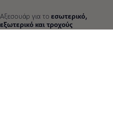
Αξεσουάρ για το
εσωτερικό,
εξωτερικό και τροχούς
Δώστε στο Golf σας το προσωπικό σας στυλ.
Ανακαλύψτε κομψά και πρακτικά προϊόντα που αναδεικνύουν
τον χαρακτήρα του αυτοκινήτου σας. Για να σας εμπνεύσουμε,
συγκεντρώσαμε μια επιλογή αξεσουάρ ειδικά για το Golf σας.
11 από 11 items
Όλα (11)
Τροχοί (4)
Εσωτερικό (6)
Εξωτερικό 
11 από 11
items