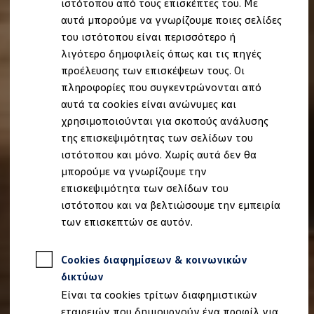
ιστότοπου από τους επισκέπτες του. Με
Ιδιοκτήτες και υπηρεσίες After Sales
αυτά μπορούμε να γνωρίζουμε ποιες σελίδες
myVolkswagen
Service και γνήσια ανταλλακτικά
του ιστότοπου είναι περισσότερο ή
Επιθεώρηση & ΚΤΕΟ
λιγότερο δημοφιλείς όπως και τις πηγές
Επισκευές & έλεγχοι
προέλευσης των επισκέψεων τους. Οι
Λιπαντικά κινητήρα και υγρά
Τροχοί και ελαστικά
πληροφορίες που συγκεντρώνονται από
Οδική Βοήθεια
αυτά τα cookies είναι ανώνυμες και
Volkswagen Service
χρησιμοποιούνται για σκοπούς ανάλυσης
Ανταλλακτικά Volkswagen
Γνήσια αξεσουάρ Volkswagen
της επισκεψιμότητας των σελίδων του
Γνήσια αξεσουάρ Volkswagen ειδικά για κάθε 
ιστότοπου και μόνο. Χωρίς αυτά δεν θα
Εσωτερική και εξωτερική προστασία
μπορούμε να γνωρίζουμε την
Λύσεις μεταφοράς και αποσκευών
Ψυχαγωγία και ηλεκτρονικές συσκευές
επισκεψιμότητα των σελίδων του
Εξατομίκευση
ιστότοπου και να βελτιώσουμε την εμπειρία
Επιτοίχιος σταθμός φόρτισης και καλώδια φό
των επισκεπτών σε αυτόν.
Συλλογές Lifestyle
Digital Extras
Υπηρεσίες για το μοντέλο σας
Cookies διαφημίσεων & κοινωνικών
Εφαρμογές Volkswagen, σύνδεση και ψηφιακό
Σύνδεση κινητού τηλεφώνου και οχήματος
δικτύων
Ενημερώσεις για λογισμικό, χάρτες και ραδι
Είναι τα cookies τρίτων διαφημιστικών
We Charge - Υπηρεσία Φόρτισης
Πληροφορίες Πελάτη
εταιρειών που δημιουργούν ένα προφίλ για