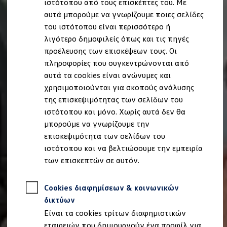
ιστότοπου από τους επισκέπτες του. Με
Ιδιοκτήτες και υπηρεσίες After Sales
αυτά μπορούμε να γνωρίζουμε ποιες σελίδες
myVolkswagen
Service και γνήσια ανταλλακτικά
του ιστότοπου είναι περισσότερο ή
Επιθεώρηση & ΚΤΕΟ
λιγότερο δημοφιλείς όπως και τις πηγές
Επισκευές & έλεγχοι
προέλευσης των επισκέψεων τους. Οι
Λιπαντικά κινητήρα και υγρά
Τροχοί και ελαστικά
πληροφορίες που συγκεντρώνονται από
Οδική Βοήθεια
αυτά τα cookies είναι ανώνυμες και
Volkswagen Service
χρησιμοποιούνται για σκοπούς ανάλυσης
Ανταλλακτικά Volkswagen
Γνήσια αξεσουάρ Volkswagen
της επισκεψιμότητας των σελίδων του
Γνήσια αξεσουάρ Volkswagen ειδικά για κάθε 
ιστότοπου και μόνο. Χωρίς αυτά δεν θα
Εσωτερική και εξωτερική προστασία
μπορούμε να γνωρίζουμε την
Λύσεις μεταφοράς και αποσκευών
Ψυχαγωγία και ηλεκτρονικές συσκευές
επισκεψιμότητα των σελίδων του
Εξατομίκευση
ιστότοπου και να βελτιώσουμε την εμπειρία
Επιτοίχιος σταθμός φόρτισης και καλώδια φό
των επισκεπτών σε αυτόν.
Συλλογές Lifestyle
Digital Extras
Υπηρεσίες για το μοντέλο σας
Cookies διαφημίσεων & κοινωνικών
Εφαρμογές Volkswagen, σύνδεση και ψηφιακό
Σύνδεση κινητού τηλεφώνου και οχήματος
δικτύων
Ενημερώσεις για λογισμικό, χάρτες και ραδι
Είναι τα cookies τρίτων διαφημιστικών
We Charge - Υπηρεσία Φόρτισης
Πληροφορίες Πελάτη
εταιρειών που δημιουργούν ένα προφίλ για