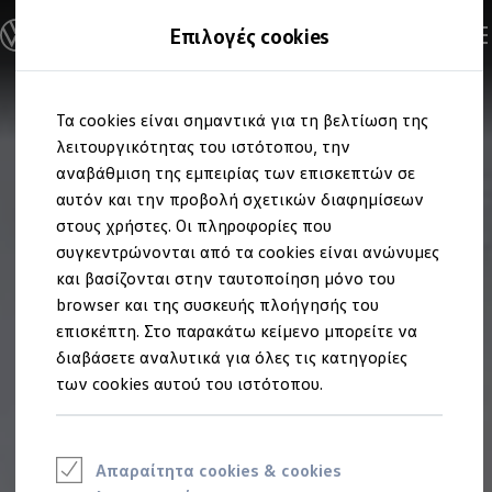
Ανακαλύψτε τα Μοντέλα
Επιλογές cookies
Διαμορφώστε το Volkswagen σας
Επαγγελματικά Οχήματα Volkswagen
Ηλεκτρικά μοντέλα
Μετάβαση
Μετάβαση
eHybrid μοντέλα
Τα cookies είναι σημαντικά για τη βελτίωση της
στο
στο
Ηλεκτρικά & eHybrid μοντέλα
περιεχόμενο
footer
λειτουργικότητας του ιστότοπου, την
Ηλεκτρικά μοντέλα
ID.3 Neo
αναβάθμιση της εμπειρίας των επισκεπτών σε
Νέο ID. Polo
αυτόν και την προβολή σχετικών διαφημίσεων
ID.4
στους χρήστες. Οι πληροφορίες που
ID.4 GTX
ID.5
συγκεντρώνονται από τα cookies είναι ανώνυμες
ID.5 GTX
και βασίζονται στην ταυτοποίηση μόνο του
ID.7
browser και της συσκευής πλοήγησής του
ID.7 GTX
ID. Buzz
επισκέπτη. Στο παρακάτω κείμενο μπορείτε να
ID. Buzz Cargo
διαβάσετε αναλυτικά για όλες τις κατηγορίες
ID. CROSS
των cookies αυτού του ιστότοπου.
eHybrid μοντέλα
Νέο Golf ehybrid
Golf GTE
Νέο Tiguan ehybrid
Νέο Tayron ehybrid
Απαραίτητα cookies & cookies
e-Tools για ηλεκτρικά αυτοκίνητα