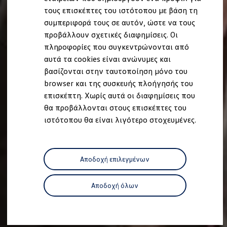
Ανακύκλωση & Επιστροφή
τους επισκέπτες του ιστότοπου με βάση τη
Ανακλήσεις ασφαλείας και Τεχνικά μέτρα
συμπεριφορά τους σε αυτόν, ώστε να τους
Προειδοποιητικές και ενδεικτικές λυχνίες
Eνημερώσεις λογισμικού
προβάλλουν σχετικές διαφημίσεις. Οι
Digital Manual - Ψηφιακό εγχειρίδιο
πληροφορίες που συγκεντρώνονται από
XTL diesel fuel
αυτά τα cookies είναι ανώνυμες και
Υπηρεσίες Volkswagen
Υπηρεσίες Volkswagen Click@Service
βασίζονται στην ταυτοποίηση μόνο του
Pick Up & Delivery
browser και της συσκευής πλοήγησής του
Φροντίδα Clean Plus
επισκέπτη. Χωρίς αυτά οι διαφημίσεις που
Επαγγελματικά Οχήματα Volkswagen
Συντήρηση & Επισκευή Επαγγελματικών Οχη
θα προβάλλονται στους επισκέπτες του
Σημαντικές πληροφορίες
ιστότοπου θα είναι λιγότερο στοχευμένες.
Εγγύηση Επαγγελματικών Volkswagen
Εγγύηση Volkswagen
Volkswagen JOY
Εξουσιοδοτημένο Δίκτυο Volkswagen
Αποδοχή επιλεγμένων
Αστυπάλαια: Κίνητρα Επιδότησης
Volkswagen Bulli - 75 Χρόνια Κληρονομιάς
Bulli magazine
Αποδοχή όλων
Stories
VW Bus History