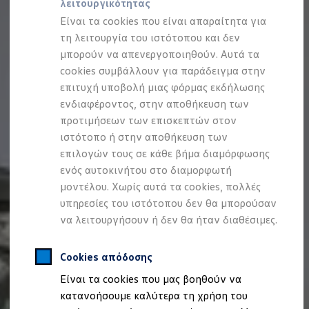
λειτουργικότητας
Προσομοιωτής αυτονομίας
Προσομοιωτής χρόνου φόρτισης
Είναι τα cookies που είναι απαραίτητα για
Προσομοιωτής κόστους φόρτισης
τη λειτουργία του ιστότοπου και δεν
ID. Ενημερώσεις λογισμικού
μπορούν να απενεργοποιηθούν. Αυτά τα
We Charge - Υπηρεσία Φόρτισης
Εύρεση δημόσιων σημείων φόρτισης
cookies συμβάλλουν για παράδειγμα στην
ID. Charger
επιτυχή υποβολή μιας φόρμας εκδήλωσης
Ενημέρωση ID.
ενδιαφέροντος, στην αποθήκευση των
Πλατφόρμα MEB
Μύθοι & Αλήθειες για την ηλεκτροκίνηση
προτιμήσεων των επισκεπτών στον
Πού μπορώ να φορτίσω;
ιστότοπο ή στην αποθήκευση των
Πόσο μακριά μπορώ να φτάσω;
επιλογών τους σε κάθε βήμα διαμόρφωσης
Πώς μπορώ να πληρώσω;
Πώς μπορώ να φορτίσω;
ενός αυτοκινήτου στο διαμορφωτή
Η αντλία θερμότητας στα ID.
μοντέλου. Χωρίς αυτά τα cookies, πολλές
Η λειτουργία ανάκτησης ενέργειας κατά την π
υπηρεσίες του ιστότοπου δεν θα μπορούσαν
Το σύστημα πέδησης στα ID.
Διαθέσιμα νέα και μεταχειρισμένα αυτοκίνητα
να λειτουργήσουν ή δεν θα ήταν διαθέσιμες.
Διαθέσιμα νέα αυτοκίνητα
Διαθέσιμα μεταχειρισμένα αυτοκίνητα
Χρηματοδότηση και Leasing
Cookies απόδοσης
Volkswagen Easy Living
Είναι τα cookies που μας βοηθούν να
Χρηματοδότηση Auto Credit
Χρηματοδότηση Classic Credit
κατανοήσουμε καλύτερα τη χρήση του
Καινοτόμες Τεχνολογίες