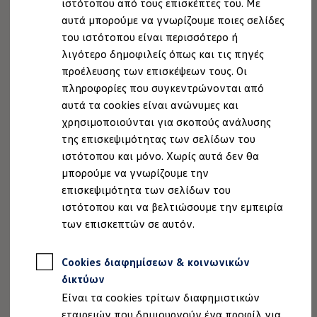
ιστότοπου από τους επισκέπτες του. Με
Ιδιοκτήτες και υπηρεσίες After Sales
αυτά μπορούμε να γνωρίζουμε ποιες σελίδες
myVolkswagen
Service και γνήσια ανταλλακτικά
του ιστότοπου είναι περισσότερο ή
Επιθεώρηση & ΚΤΕΟ
λιγότερο δημοφιλείς όπως και τις πηγές
Επισκευές & έλεγχοι
προέλευσης των επισκέψεων τους. Οι
Λιπαντικά κινητήρα και υγρά
Τροχοί και ελαστικά
πληροφορίες που συγκεντρώνονται από
Οδική Βοήθεια
αυτά τα cookies είναι ανώνυμες και
Volkswagen Service
χρησιμοποιούνται για σκοπούς ανάλυσης
Ανταλλακτικά Volkswagen
Γνήσια αξεσουάρ Volkswagen
της επισκεψιμότητας των σελίδων του
Γνήσια αξεσουάρ Volkswagen ειδικά για κάθε 
ιστότοπου και μόνο. Χωρίς αυτά δεν θα
Εσωτερική και εξωτερική προστασία
μπορούμε να γνωρίζουμε την
Λύσεις μεταφοράς και αποσκευών
Ψυχαγωγία και ηλεκτρονικές συσκευές
επισκεψιμότητα των σελίδων του
Εξατομίκευση
ιστότοπου και να βελτιώσουμε την εμπειρία
Επιτοίχιος σταθμός φόρτισης και καλώδια φό
των επισκεπτών σε αυτόν.
Συλλογές Lifestyle
Digital Extras
Υπηρεσίες για το μοντέλο σας
Cookies διαφημίσεων & κοινωνικών
Εφαρμογές Volkswagen, σύνδεση και ψηφιακό
Σύνδεση κινητού τηλεφώνου και οχήματος
δικτύων
Ενημερώσεις για λογισμικό, χάρτες και ραδι
Είναι τα cookies τρίτων διαφημιστικών
We Charge - Υπηρεσία Φόρτισης
Πληροφορίες Πελάτη
εταιρειών που δημιουργούν ένα προφίλ για