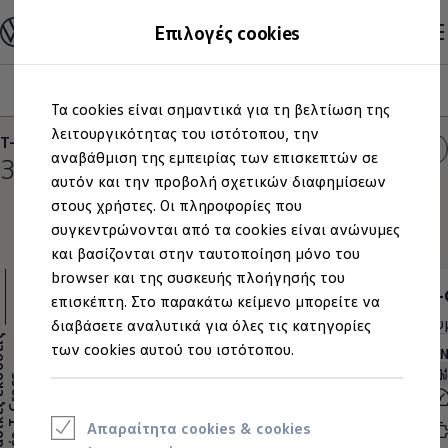
Ανακαλύψτε τα Μοντέλα
Επιλογές cookies
Διαμορφώστε το Volkswagen σας
Επαγγελματικά Οχήματα Volkswagen
Ηλεκτρικά μοντέλα
Μοντέλα
Έκδοση
Κινητήρας
Εξωτερικό
Εσωτερικό
Ζά
Μετάβαση
Μετάβαση
eHybrid μοντέλα
Τα cookies είναι σημαντικά για τη βελτίωση της
στο
στο
Ηλεκτρικά & eHybrid μοντέλα
περιεχόμενο
footer
λειτουργικότητας του ιστότοπου, την
Ηλεκτρικά μοντέλα
T-Cross
Φίλτρα
ID.3 Neo
αναβάθμιση της εμπειρίας των επισκεπτών σε
3
παραλλαγές
Νέο ID. Polo
αυτόν και την προβολή σχετικών διαφημίσεων
ID.4
στους χρήστες. Οι πληροφορίες που
ID.4 GTX
ID.5
συγκεντρώνονται από τα cookies είναι ανώνυμες
ID.5 GTX
και βασίζονται στην ταυτοποίηση μόνο του
ID.7
browser και της συσκευής πλοήγησής του
ID.7 GTX
T-Cross Essential
T-
ID. Buzz
επισκέπτη. Στο παρακάτω κείμενο μπορείτε να
ID. Buzz Cargo
συμπ. ΦΠΑ
20.990,00 €
συ
διαβάσετε αναλυτικά για όλες τις κατηγορίες
ID. CROSS
ς
των cookies αυτού του ιστότοπου.
eHybrid μοντέλα
ΚΙΝΗΤΗΡΕΣ (1 διαθέσιμα)
ΚΙ
Νέο Golf ehybrid
Ν
έ
ο
T
-
C
r
o
s
s
–
Β
α
σ
ι
κ
έ
ς
ε
κ
δ
ό
σ
ε
ι
Βενζίνη
Μηχανικό
Golf GTE
Ισχύς
70kW
Νέο Tiguan ehybrid
Νέο Tayron ehybrid
Απαραίτητα cookies & cookies
Κυβισμός
1L
e-Tools για ηλεκτρικά αυτοκίνητα