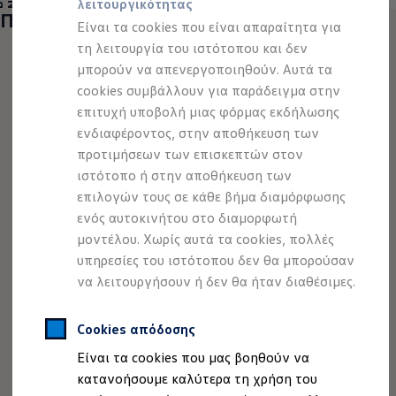
λειτουργικότητας
Προσομοιωτής αυτονομίας
Περισσότερα να εξερευνήσετε
Προσομοιωτής χρόνου φόρτισης
Είναι τα cookies που είναι απαραίτητα για
Προσομοιωτής κόστους φόρτισης
τη λειτουργία του ιστότοπου και δεν
ID. Ενημερώσεις λογισμικού
μπορούν να απενεργοποιηθούν. Αυτά τα
We Charge - Υπηρεσία Φόρτισης
Εύρεση δημόσιων σημείων φόρτισης
cookies συμβάλλουν για παράδειγμα στην
ID. Charger
επιτυχή υποβολή μιας φόρμας εκδήλωσης
Ενημέρωση ID.
ενδιαφέροντος, στην αποθήκευση των
Πλατφόρμα MEB
Μύθοι & Αλήθειες για την ηλεκτροκίνηση
προτιμήσεων των επισκεπτών στον
Πού μπορώ να φορτίσω;
ιστότοπο ή στην αποθήκευση των
Πόσο μακριά μπορώ να φτάσω;
επιλογών τους σε κάθε βήμα διαμόρφωσης
Πώς μπορώ να πληρώσω;
Πώς μπορώ να φορτίσω;
ενός αυτοκινήτου στο διαμορφωτή
Η αντλία θερμότητας στα ID.
μοντέλου. Χωρίς αυτά τα cookies, πολλές
Η λειτουργία ανάκτησης ενέργειας κατά την π
υπηρεσίες του ιστότοπου δεν θα μπορούσαν
Το σύστημα πέδησης στα ID.
Διαθέσιμα νέα και μεταχειρισμένα αυτοκίνητα
να λειτουργήσουν ή δεν θα ήταν διαθέσιμες.
Διαθέσιμα νέα αυτοκίνητα
Διαθέσιμα μεταχειρισμένα αυτοκίνητα
Χρηματοδότηση και Leasing
Cookies απόδοσης
Volkswagen Easy Living
Είναι τα cookies που μας βοηθούν να
Χρηματοδότηση Auto Credit
Χρηματοδότηση Classic Credit
κατανοήσουμε καλύτερα τη χρήση του
Καινοτόμες Τεχνολογίες