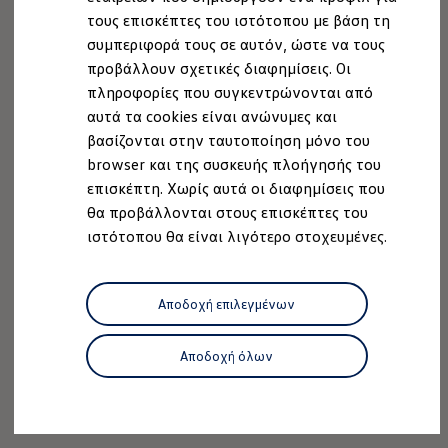
Ανακύκλωση & Επιστροφή
τους επισκέπτες του ιστότοπου με βάση τη
Ανακλήσεις ασφαλείας και Τεχνικά μέτρα
συμπεριφορά τους σε αυτόν, ώστε να τους
Προειδοποιητικές και ενδεικτικές λυχνίες
Eνημερώσεις λογισμικού
προβάλλουν σχετικές διαφημίσεις. Οι
Digital Manual - Ψηφιακό εγχειρίδιο
πληροφορίες που συγκεντρώνονται από
XTL diesel fuel
αυτά τα cookies είναι ανώνυμες και
Υπηρεσίες Volkswagen
Υπηρεσίες Volkswagen Click@Service
βασίζονται στην ταυτοποίηση μόνο του
Pick Up & Delivery
browser και της συσκευής πλοήγησής του
Φροντίδα Clean Plus
επισκέπτη. Χωρίς αυτά οι διαφημίσεις που
Επαγγελματικά Οχήματα Volkswagen
Συντήρηση & Επισκευή Επαγγελματικών Οχη
θα προβάλλονται στους επισκέπτες του
Σημαντικές πληροφορίες
ιστότοπου θα είναι λιγότερο στοχευμένες.
Εγγύηση Επαγγελματικών Volkswagen
Εγγύηση Volkswagen
Volkswagen JOY
Εξουσιοδοτημένο Δίκτυο Volkswagen
Αποδοχή επιλεγμένων
Αστυπάλαια: Κίνητρα Επιδότησης
Volkswagen Bulli - 75 Χρόνια Κληρονομιάς
Bulli magazine
Αποδοχή όλων
Stories
VW Bus History