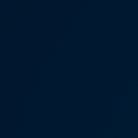
Ανακύκλωση & Επιστροφή
Ανακλήσεις ασφαλείας και Τεχνικά μέτρα
Προειδοποιητικές και ενδεικτικές λυχνίες
Eνημερώσεις λογισμικού
Digital Manual - Ψηφιακό εγχειρίδιο
XTL diesel fuel
Υπηρεσίες Volkswagen
Υπηρεσίες Volkswagen Click@Service
Pick Up & Delivery
Φροντίδα Clean Plus
Επαγγελματικά Οχήματα Volkswagen
Συντήρηση & Επισκευή Επαγγελματικών Οχη
Σημαντικές πληροφορίες
Εγγύηση Επαγγελματικών Volkswagen
Εγγύηση Volkswagen
Volkswagen JOY
Εξουσιοδοτημένο Δίκτυο Volkswagen
Αστυπάλαια: Κίνητρα Επιδότησης
Volkswagen Bulli - 75 Χρόνια Κληρονομιάς
Bulli magazine
Stories
VW Bus History