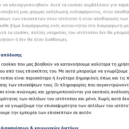
 να απενεργοποιηθούν. Αυτά τα cookies συμβάλλουν για παρά
 υποβολή μιας φόρμας εκδήλωσης ενδιαφέροντος, στην αποθή
σεων των επισκεπτών στον ιστότοπο ή στην αποθήκευση των
 κάθε βήμα διαμόρφωσης ενός αυτοκινήτου στο διαμορφωτή μο
υτά τα cookies, πολλές υπηρεσίες του ιστότοπου δεν θα μπορο
γήσουν ή δεν θα ήταν διαθέσιμες.
s απόδοσης
α cookies που μας βοηθούν να κατανοήσουμε καλύτερα τη χρήσ
ου από τους επισκέπτες του. Με αυτά μπορούμε να γνωρίζουμε 
ότοπου είναι περισσότερο ή λιγότερο δημοφιλείς όπως και τις 
έδηση στα ID.
σης των επισκέψεων τους. Οι πληροφορίες που συγκεντρώνοντ
ies είναι ανώνυμες και χρησιμοποιούνται για σκοπούς ανάλυση
ιμότητας των σελίδων του ιστότοπου και μόνο. Χωρίς αυτά δεν
ε να γνωρίζουμε την επισκεψιμότητα των σελίδων του ιστότο
ουμε την εμπειρία των επισκεπτών σε αυτόν.
 διαφημίσεων & κοινωνικών δικτύων