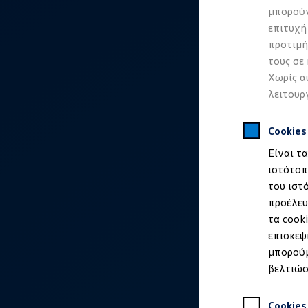
Προσομοιωτής αυτονομίας
μπορούν
Προσομοιωτής χρόνου φόρτισης
επιτυχή
Προσομοιωτής κόστους φόρτισης
ID. Ενημερώσεις λογισμικού
προτιμή
We Charge - Υπηρεσία Φόρτισης
τους σε
Εύρεση δημόσιων σημείων φόρτισης
Χωρίς α
ID. Charger
Ενημέρωση ID.
λειτουρ
Πλατφόρμα MEB
Μύθοι & Αλήθειες για την ηλεκτροκίνηση
Πού μπορώ να φορτίσω;
Cookie
Πόσο μακριά μπορώ να φτάσω;
Είναι τ
Πώς μπορώ να πληρώσω;
Πώς μπορώ να φορτίσω;
ιστότοπ
Η αντλία θερμότητας στα ID.
του ιστ
Η λειτουργία ανάκτησης ενέργειας κατά την π
προέλευ
Το σύστημα πέδησης στα ID.
Διαθέσιμα νέα και μεταχειρισμένα αυτοκίνητα
τα cook
Διαθέσιμα νέα αυτοκίνητα
επισκεψ
Διαθέσιμα μεταχειρισμένα αυτοκίνητα
μπορούμ
Χρηματοδότηση και Leasing
Volkswagen Easy Living
βελτιώσ
Χρηματοδότηση Auto Credit
Χρηματοδότηση Classic Credit
Καινοτόμες Τεχνολογίες
Cookies