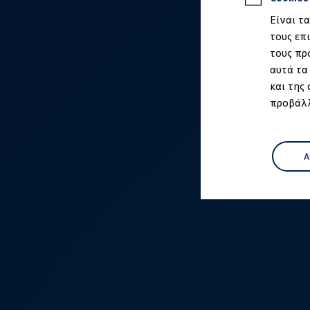
Ιδιοκτήτες και υπηρεσίες After Sales
Είναι τ
myVolkswagen
Service και γνήσια ανταλλακτικά
τους επ
Επιθεώρηση & ΚΤΕΟ
τους πρ
Επισκευές & έλεγχοι
αυτά τα
Λιπαντικά κινητήρα και υγρά
Τροχοί και ελαστικά
και της
Οδική Βοήθεια
προβάλλ
Volkswagen Service
Ανταλλακτικά Volkswagen
Γνήσια αξεσουάρ Volkswagen
Γνήσια αξεσουάρ Volkswagen ειδικά για κάθε 
Εσωτερική και εξωτερική προστασία
Α
Λύσεις μεταφοράς και αποσκευών
Ψυχαγωγία και ηλεκτρονικές συσκευές
Εξατομίκευση
Επιτοίχιος σταθμός φόρτισης και καλώδια φό
Συλλογές Lifestyle
Digital Extras
Υπηρεσίες για το μοντέλο σας
Εφαρμογές Volkswagen, σύνδεση και ψηφιακό
Σύνδεση κινητού τηλεφώνου και οχήματος
Ενημερώσεις για λογισμικό, χάρτες και ραδι
We Charge - Υπηρεσία Φόρτισης
Πληροφορίες Πελάτη