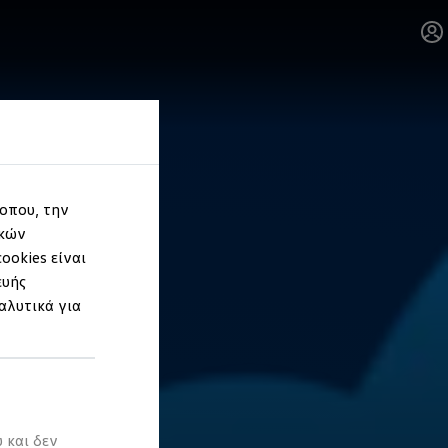
τοπου, την
ικών
ookies είναι
ευής
αλυτικά για
 και δεν