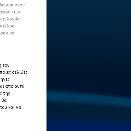
δειγμα στην
κευση των
 επιλογών
ντέλου.
ύσαν να
η του
ποιες σελίδες
πηγές
αι από αυτά
ς της
 θα
που και να